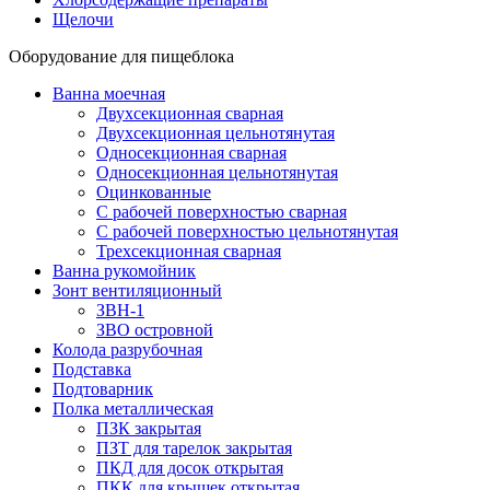
Щелочи
Оборудование для пищеблока
Ванна моечная
Двухсекционная сварная
Двухсекционная цельнотянутая
Односекционная сварная
Односекционная цельнотянутая
Оцинкованные
С рабочей поверхностью сварная
С рабочей поверхностью цельнотянутая
Трехсекционная сварная
Ванна рукомойник
Зонт вентиляционный
ЗВН-1
ЗВО островной
Колода разрубочная
Подставка
Подтоварник
Полка металлическая
ПЗК закрытая
ПЗТ для тарелок закрытая
ПКД для досок открытая
ПКК для крышек открытая