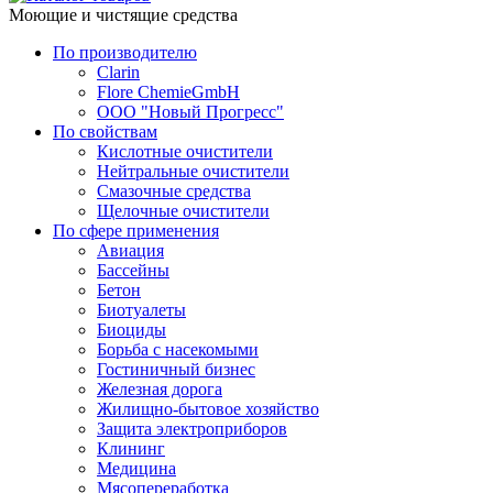
Моющие и чистящие средства
По производителю
Clarin
Flore ChemieGmbH
ООО "Новый Прогресс"
По свойствам
Кислотные очистители
Нейтральные очистители
Смазочные средства
Щелочные очистители
По сфере применения
Авиация
Бассейны
Бетон
Биотуалеты
Биоциды
Борьба с насекомыми
Гостиничный бизнес
Железная дорога
Жилищно-бытовое хозяйство
Защита электроприборов
Клининг
Медицина
Мясопереработка