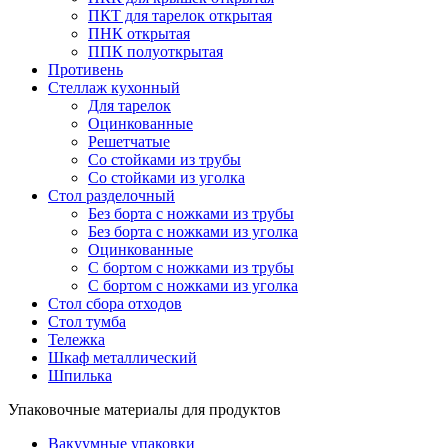
ПКТ для тарелок открытая
ПНК открытая
ППК полуоткрытая
Противень
Стеллаж кухонный
Для тарелок
Оцинкованные
Решетчатые
Со стойками из трубы
Со стойками из уголка
Стол разделочный
Без борта с ножками из трубы
Без борта с ножками из уголка
Оцинкованные
С бортом с ножками из трубы
С бортом с ножками из уголка
Стол сбора отходов
Стол тумба
Тележка
Шкаф металлический
Шпилька
Упаковочные материалы для продуктов
Вакуумные упаковки