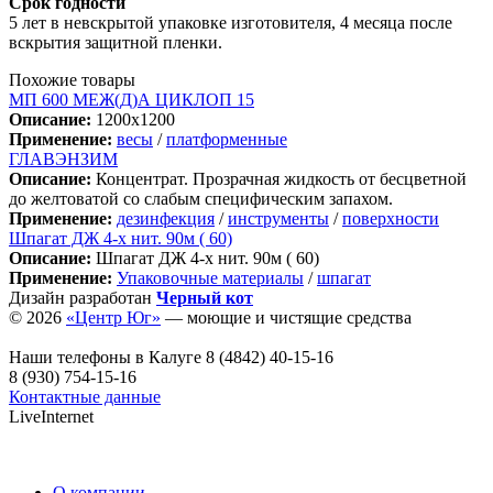
Срок годности
5 лет в невскрытой упаковке изготовителя, 4 месяца после
вскрытия защитной пленки.
Похожие товары
МП 600 МЕЖ(Д)А ЦИКЛОП 15
Описание:
1200х1200
Применение:
весы
/
платформенные
ГЛАВЭНЗИМ
Описание:
Концентрат. Прозрачная жидкость от бесцветной
до желтоватой со слабым специфическим запахом.
Применение:
дезинфекция
/
инструменты
/
поверхности
Шпагат ДЖ 4-х нит. 90м ( 60)
Описание:
Шпагат ДЖ 4-х нит. 90м ( 60)
Применение:
Упаковочные материалы
/
шпагат
Дизайн разработан
Черный кот
© 2026
«Центр Юг»
— моющие и чистящие средства
Наши телефоны в Калуге
8 (4842) 40-15-16
8 (930) 754-15-16
Контактные данные
LiveInternet
О компании