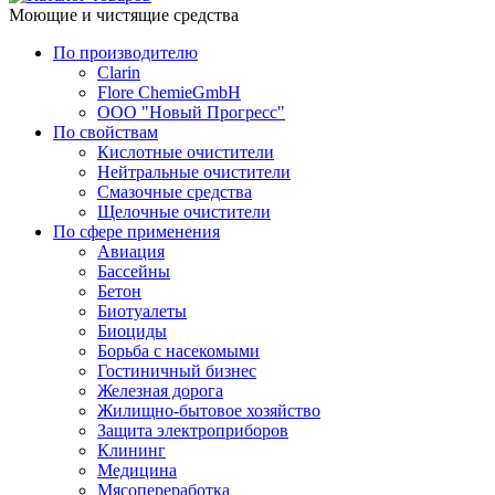
Моющие и чистящие средства
По производителю
Clarin
Flore ChemieGmbH
ООО "Новый Прогресс"
По свойствам
Кислотные очистители
Нейтральные очистители
Смазочные средства
Щелочные очистители
По сфере применения
Авиация
Бассейны
Бетон
Биотуалеты
Биоциды
Борьба с насекомыми
Гостиничный бизнес
Железная дорога
Жилищно-бытовое хозяйство
Защита электроприборов
Клининг
Медицина
Мясопереработка