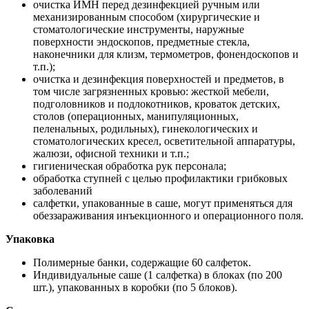
очистка ИМН перед дезинфекцией ручным или
механизированным способом (хирургические и
стоматологические инструменты, наружные
поверхности эндоскопов, предметные стекла,
наконечники для клизм, термометров, фонендоскопов и
т.п.);
очистка и дезинфекция поверхностей и предметов, в
том числе загрязненных кровью: жесткой мебели,
подголовников и подлокотников, кроваток детских,
столов (операционных, манипуляционных,
пеленальных, родильных), гинекологических и
стоматологических кресел, осветительной аппаратуры,
жалюзи, офисной техники и т.п.;
гигиеническая обработка рук персонала;
обработка ступней с целью профилактики грибковых
заболеваний
салфетки, упакованные в саше, могут применяться для
обеззараживания инъекционного и операционного поля.
Упаковка
Полимерные банки, содержащие 60 салфеток.
Индивидуальные саше (1 салфетка) в блоках (по 200
шт.), упакованных в коробки (по 5 блоков).