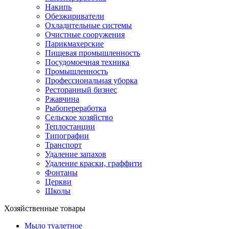
Накипь
Обезжириватели
Охладительные системы
Очистные сооружения
Парикмахерские
Пищевая промышленность
Посудомоечная техника
Промышленность
Профессиональная уборка
Ресторанный бизнес
Ржавчина
Рыбопереработка
Сельское хозяйство
Теплостанции
Типографии
Транспорт
Удаление запахов
Удаление краски, граффити
Фонтаны
Церкви
Школы
Хозяйственные товары
Мыло туалетное