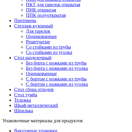
ПКТ для тарелок открытая
ПНК открытая
ППК полуоткрытая
Противень
Стеллаж кухонный
Для тарелок
Оцинкованные
Решетчатые
Со стойками из трубы
Со стойками из уголка
Стол разделочный
Без борта с ножками из трубы
Без борта с ножками из уголка
Оцинкованные
С бортом с ножками из трубы
С бортом с ножками из уголка
Стол сбора отходов
Стол тумба
Тележка
Шкаф металлический
Шпилька
Упаковочные материалы для продуктов
Вакуумные упаковки