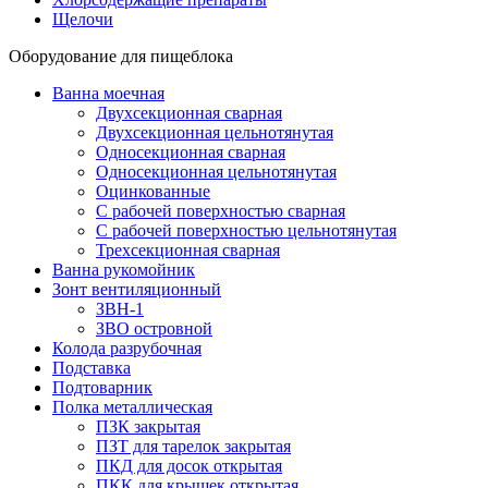
Щелочи
Оборудование для пищеблока
Ванна моечная
Двухсекционная сварная
Двухсекционная цельнотянутая
Односекционная сварная
Односекционная цельнотянутая
Оцинкованные
С рабочей поверхностью сварная
С рабочей поверхностью цельнотянутая
Трехсекционная сварная
Ванна рукомойник
Зонт вентиляционный
ЗВН-1
ЗВО островной
Колода разрубочная
Подставка
Подтоварник
Полка металлическая
ПЗК закрытая
ПЗТ для тарелок закрытая
ПКД для досок открытая
ПКК для крышек открытая