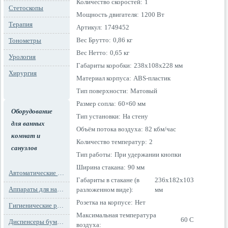
Количество скоростей:
1
Стетоскопы
Мощность двигателя:
1200 Вт
Терапия
Артикул:
1749452
Вес Брутто:
0,86 кг
Тонометры
Вес Нетто:
0,65 кг
Урология
Габариты коробки:
238x108x228 мм
Хирургия
Материал корпуса:
ABS-пластик
Тип поверхности:
Матовый
Размер сопла:
60×60 мм
Оборудование
Тип установки:
На стену
для ванных
Объём потока воздуха:
82 кбм/час
комнат и
Количество температур:
2
санузлов
Тип работы:
При удержании кнопки
Ширина стакана:
90 мм
Автоматические освежители воздуха
Габариты в стакане (в
236x182x103
Аппараты для надевания бахил
разложенном виде):
мм
Розетка на корпусе:
Нет
Гигиенические расходные материалы
Максимальная температура
60 C
Диспенсеры бумажных полотенец
воздуха: