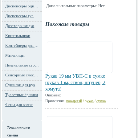
Дополнительные параметры:
Нет
Диспенсеры одноразовых сидений на унитаз
Диспенсеры туалетной бумаги
Похожие товары
Дозаторы жидкого мыла
Кипятильники
Контейнеры для мусора
Мыльницы
Пеленальные столы и детские сидения
Сенсорные смесители
Рукав 19 мм УВП-С в сумке
(рукав 15м, ствол, штуцер, 2
Сушилки для рук
хомута)
Туалетные ёршики
Описание:
Применение:
пожарный
/
рукав
/
сумка
Фены для волос
Техническая
химия