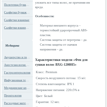
уложить все типы волос, не причиняя им
Полотенца бумажные
вреда.
Салфетки бумажные
Особенности:
Салфетки влажные
Материал внешнего корпуса –
Салфетки влажные технического назначения
термостойкий ударопрочный ABS-
пластик.
Система защиты от перегрева – да.
Система защиты от скачков
Медицина
напряжения – да.
Акушерство и гинекология
Характеристики модели «Фен для
сушки волос BXG-1200H5»
Анестезиология и реанимация
Класс:
Premium
Гастроэнтерология
Скорость воздушного потока:
15 м/с
Инфузионная терапия
Степень влагозащиты:
IPX 1
Медицинские кресла
Напряжение питания:
220±5% в
Проктология
Цвет:
Белый
Гарантия:
12 мес.
Расходные материалы