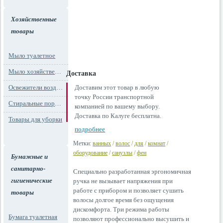
Хозяйственные
товары
Мыло туалетное
Мыло хозяйственное
Доставка
Освежители воздуха
Доставим этот товар в любую
точку России транспортной
Стиральные порошки
компанией по вашему выбору.
Доставка по Калуге бесплатна.
Товары для уборки
подробнее
Метки:
ванных
/
волос
/
для
/
комнат
/
оборудование
/
санузлы
/
фен
Бумажные и
санитарно-
Специально разработанная эргономичная
гигиенические
ручка не вызывает напряжения при
работе с прибором и позволяет сушить
товары
волосы долгое время без ощущения
дискомфорта. Три режима работы
Бумага туалетная
позволяют профессионально высушить и