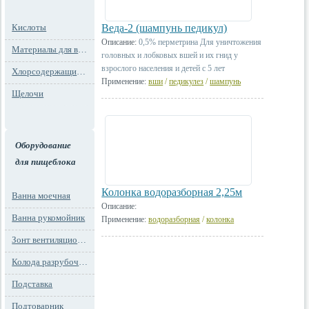
Кислоты
Веда-2 (шампунь педикул)
Описание:
0,5% перметрина Для уничтожения
Материалы для водоподготовки
головных и лобковых вшей и их гнид у
взрослого населения и детей с 5 лет
Хлорсодержащие препараты
Применение:
вши
/
педикулез
/
шампунь
Щелочи
Оборудование
для пищеблока
Колонка водоразборная 2,25м
Ванна моечная
Описание:
Ванна рукомойник
Применение:
водоразборная
/
колонка
Зонт вентиляционный
Колода разрубочная
Подставка
Подтоварник