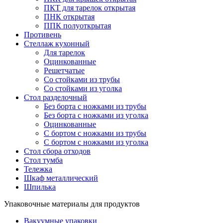
ПКТ для тарелок открытая
ПНК открытая
ППК полуоткрытая
Противень
Стеллаж кухонный
Для тарелок
Оцинкованные
Решетчатые
Со стойками из трубы
Со стойками из уголка
Стол разделочный
Без борта с ножками из трубы
Без борта с ножками из уголка
Оцинкованные
С бортом с ножками из трубы
С бортом с ножками из уголка
Стол сбора отходов
Стол тумба
Тележка
Шкаф металлический
Шпилька
Упаковочные материалы для продуктов
Вакуумные упаковки