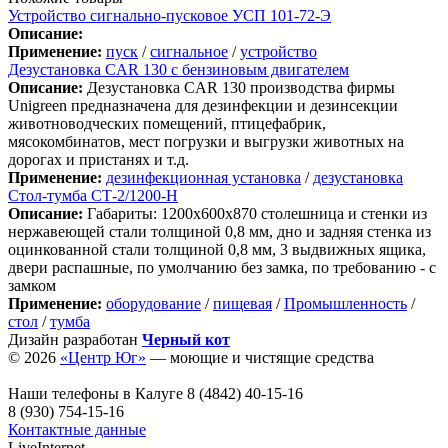
Устройство сигнально-пусковое УСП 101-72-Э
Описание:
Применение:
пуск
/
сигнальное
/
устройство
Дезустановка CAR 130 с бензиновым двигателем
Описание:
Дезустановка CAR 130 производства фирмы
Unigreen предназначена для дезинфекции и дезинсекции
животноводческих помещений, птицефабрик,
мясокомбинатов, мест погрузки и выгрузки животных на
дорогах и пристанях и т.д.
Применение:
дезинфекционная установка
/
дезустановка
Стол-тумба СТ-2/1200-Н
Описание:
Габариты: 1200х600х870 столешница и стенки из
нержавеющей стали толщиной 0,8 мм, дно и задняя стенка из
оцинкованной стали толщиной 0,8 мм, 3 выдвижных ящика,
двери распашные, по умолчанию без замка, по требованию - с
замком
Применение:
оборудование
/
пищевая
/
Промышленность
/
стол
/
тумба
Дизайн разработан
Черный кот
© 2026
«Центр Юг»
— моющие и чистящие средства
Наши телефоны в Калуге
8 (4842) 40-15-16
8 (930) 754-15-16
Контактные данные
LiveInternet