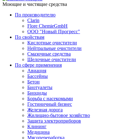
Моющие и чистящие средства
По производителю
Clarin
Flore ChemieGmbH
ООО "Новый Прогресс"
По свойствам
Кислотные очистители
Нейтральные очистители
Смазочные средства
Щелочные очистители
По сфере применения
Авиация
Бассейны
Бетон
Биотуалеты
Биоциды
Борьба с насекомыми
Гостиничный бизнес
Железная дорога
Жилищно-бытовое хозяйство
Защита электроприборов
Клининг
Медицина
Мясопереработка