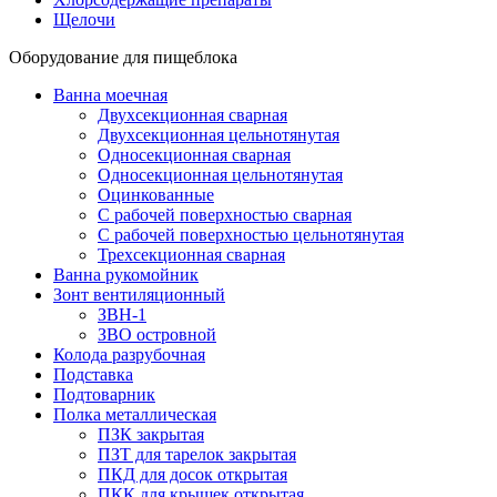
Щелочи
Оборудование для пищеблока
Ванна моечная
Двухсекционная сварная
Двухсекционная цельнотянутая
Односекционная сварная
Односекционная цельнотянутая
Оцинкованные
С рабочей поверхностью сварная
С рабочей поверхностью цельнотянутая
Трехсекционная сварная
Ванна рукомойник
Зонт вентиляционный
ЗВН-1
ЗВО островной
Колода разрубочная
Подставка
Подтоварник
Полка металлическая
ПЗК закрытая
ПЗТ для тарелок закрытая
ПКД для досок открытая
ПКК для крышек открытая