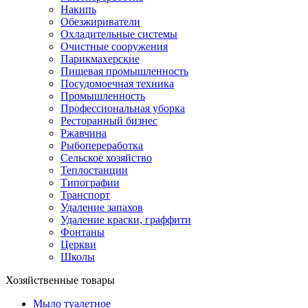
Накипь
Обезжириватели
Охладительные системы
Очистные сооружения
Парикмахерские
Пищевая промышленность
Посудомоечная техника
Промышленность
Профессиональная уборка
Ресторанный бизнес
Ржавчина
Рыбопереработка
Сельское хозяйство
Теплостанции
Типографии
Транспорт
Удаление запахов
Удаление краски, граффити
Фонтаны
Церкви
Школы
Хозяйственные товары
Мыло туалетное