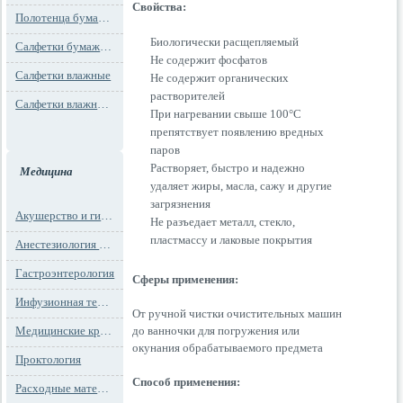
Свойства:
Полотенца бумажные
Биологически расщепляемый
Салфетки бумажные
Не содержит фосфатов
Салфетки влажные
Не содержит органических
растворителей
Салфетки влажные технического назначения
При нагревании свыше 100°C
препятствует появлению вредных
паров
Растворяет, быстро и надежно
Медицина
удаляет жиры, масла, сажу и другие
загрязнения
Акушерство и гинекология
Не разъедает металл, стекло,
пластмассу и лаковые покрытия
Анестезиология и реанимация
Гастроэнтерология
Сферы применения:
Инфузионная терапия
От ручной чистки очистительных машин
Медицинские кресла
до ванночки для погружения или
окунания обрабатываемого предмета
Проктология
Способ применения:
Расходные материалы