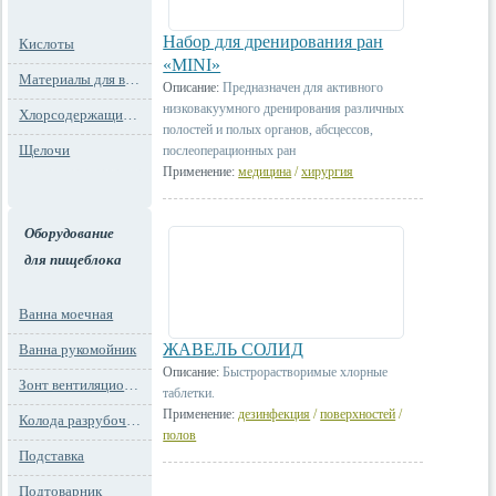
Набор для дренирования ран
Кислоты
«MINI»
Материалы для водоподготовки
Описание:
Предназначен для активного
низковакуумного дренирования различных
Хлорсодержащие препараты
полостей и полых органов, абсцессов,
Щелочи
послеоперационных ран
Применение:
медицина
/
хирургия
Оборудование
для пищеблока
Ванна моечная
ЖАВЕЛЬ СОЛИД
Ванна рукомойник
Описание:
Быстрорастворимые хлорные
Зонт вентиляционный
таблетки.
Применение:
дезинфекция
/
поверхностей
/
Колода разрубочная
полов
Подставка
Подтоварник