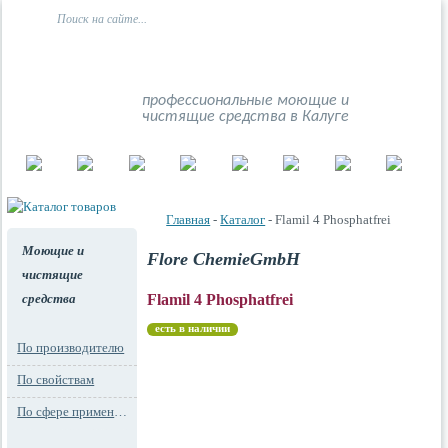
профессиональные моющие и
чистящие средства в Калуге
Главная
-
Каталог
- Flamil 4 Phosphatfrei
Моющие и
Flore ChemieGmbH
чистящие
средства
Flamil 4 Phosphatfrei
есть в наличии
По производителю
По свойствам
По сфере применения