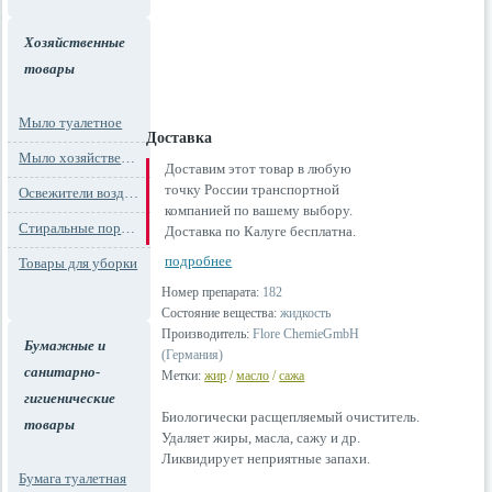
Хозяйственные
товары
Мыло туалетное
Доставка
Мыло хозяйственное
Доставим этот товар в любую
точку России транспортной
Освежители воздуха
компанией по вашему выбору.
Стиральные порошки
Доставка по Калуге бесплатна.
подробнее
Товары для уборки
Номер препарата:
182
Состояние вещества:
жидкость
Производитель:
Flore ChemieGmbH
Бумажные и
(Германия)
санитарно-
Метки:
жир
/
масло
/
сажа
гигиенические
Биологически расщепляемый очиститель.
товары
Удаляет жиры, масла, сажу и др.
Ликвидирует неприятные запахи.
Бумага туалетная