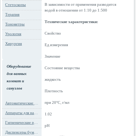
В зависимости от применения разводится
Стетоскопы
водой в отношении от 1:10 до 1:500
Терапия
Технические характеристики:
Тонометры
Свойство
Урология
Хирургия
Ед.измерения
Значение
Оборудование
Состояние вещества
для ванных
жидкость
комнат и
санузлов
Плотность
при 20°C, г/мл
Автоматические освежители воздуха
Аппараты для надевания бахил
1.02
Гигиенические расходные материалы
pH
Диспенсеры бумажных полотенец