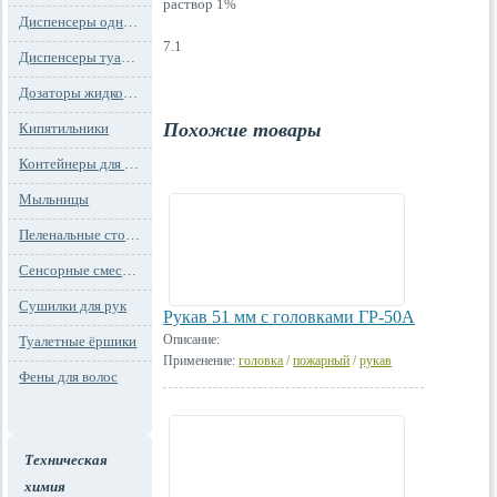
раствор 1%
Диспенсеры одноразовых сидений на унитаз
7.1
Диспенсеры туалетной бумаги
Дозаторы жидкого мыла
Похожие товары
Кипятильники
Контейнеры для мусора
Мыльницы
Пеленальные столы и детские сидения
Сенсорные смесители
Сушилки для рук
Рукав 51 мм с головками ГР-50А
Описание:
Туалетные ёршики
Применение:
головка
/
пожарный
/
рукав
Фены для волос
Техническая
химия