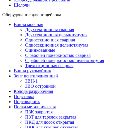
Щелочи
Оборудование для пищеблока
Ванна моечная
Двухсекционная сварная
Двухсекционная цельнотянутая
Односекционная сварная
Односекционная цельнотянутая
Оцинкованные
С рабочей поверхностью сварная
С рабочей поверхностью цельнотянутая
Трехсекционная сварная
Ванна рукомойник
Зонт вентиляционный
ЗВН-1
ЗВО островной
Колода разрубочная
Подставка
Подтоварник
Полка металлическая
ПЗК закрытая
ПЗТ для тарелок закрытая
ПКД для досок открытая
ПКК для крышек открытая