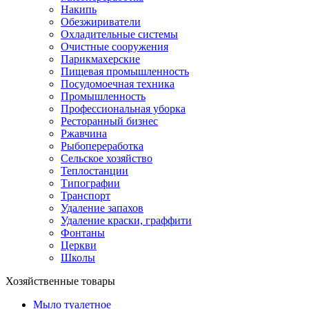
Накипь
Обезжириватели
Охладительные системы
Очистные сооружения
Парикмахерские
Пищевая промышленность
Посудомоечная техника
Промышленность
Профессиональная уборка
Ресторанный бизнес
Ржавчина
Рыбопереработка
Сельское хозяйство
Теплостанции
Типографии
Транспорт
Удаление запахов
Удаление краски, граффити
Фонтаны
Церкви
Школы
Хозяйственные товары
Мыло туалетное