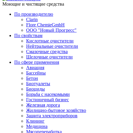
Моющие и чистящие средства
По производителю
Clarin
Flore ChemieGmbH
ООО "Новый Прогресс"
По свойствам
Кислотные очистители
Нейтральные очистители
Смазочные средства
Щелочные очистители
По сфере применения
Авиация
Бассейны
Бетон
Биотуалеты
Биоциды
Борьба с насекомыми
Гостиничный бизнес
Железная дорога
Жилищно-бытовое хозяйство
Защита электроприборов
Клининг
Медицина
Мясопереработка