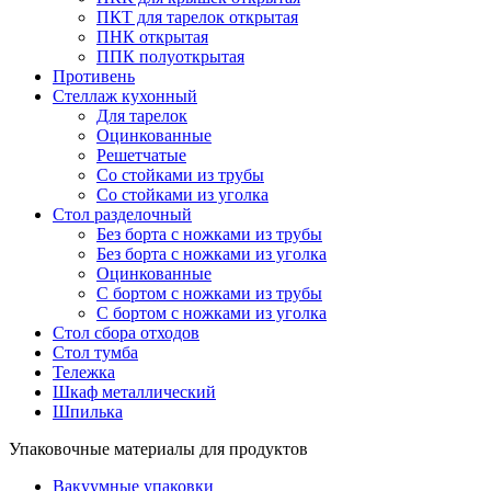
ПКТ для тарелок открытая
ПНК открытая
ППК полуоткрытая
Противень
Стеллаж кухонный
Для тарелок
Оцинкованные
Решетчатые
Со стойками из трубы
Со стойками из уголка
Стол разделочный
Без борта с ножками из трубы
Без борта с ножками из уголка
Оцинкованные
С бортом с ножками из трубы
С бортом с ножками из уголка
Стол сбора отходов
Стол тумба
Тележка
Шкаф металлический
Шпилька
Упаковочные материалы для продуктов
Вакуумные упаковки