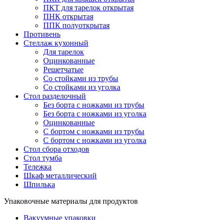
ПКТ для тарелок открытая
ПНК открытая
ППК полуоткрытая
Противень
Стеллаж кухонный
Для тарелок
Оцинкованные
Решетчатые
Со стойками из трубы
Со стойками из уголка
Стол разделочный
Без борта с ножками из трубы
Без борта с ножками из уголка
Оцинкованные
С бортом с ножками из трубы
С бортом с ножками из уголка
Стол сбора отходов
Стол тумба
Тележка
Шкаф металлический
Шпилька
Упаковочные материалы для продуктов
Вакуумные упаковки