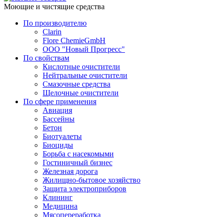
Моющие и чистящие средства
По производителю
Clarin
Flore ChemieGmbH
ООО "Новый Прогресс"
По свойствам
Кислотные очистители
Нейтральные очистители
Смазочные средства
Щелочные очистители
По сфере применения
Авиация
Бассейны
Бетон
Биотуалеты
Биоциды
Борьба с насекомыми
Гостиничный бизнес
Железная дорога
Жилищно-бытовое хозяйство
Защита электроприборов
Клининг
Медицина
Мясопереработка