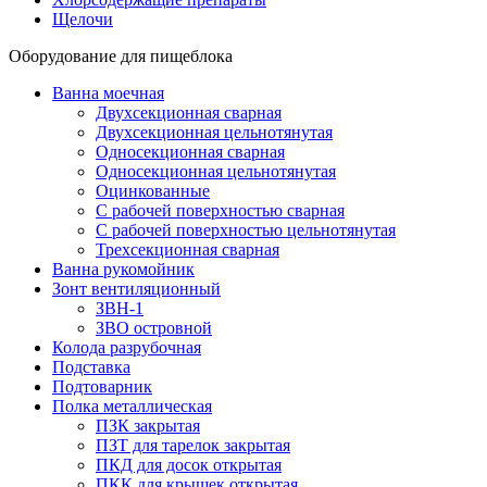
Щелочи
Оборудование для пищеблока
Ванна моечная
Двухсекционная сварная
Двухсекционная цельнотянутая
Односекционная сварная
Односекционная цельнотянутая
Оцинкованные
С рабочей поверхностью сварная
С рабочей поверхностью цельнотянутая
Трехсекционная сварная
Ванна рукомойник
Зонт вентиляционный
ЗВН-1
ЗВО островной
Колода разрубочная
Подставка
Подтоварник
Полка металлическая
ПЗК закрытая
ПЗТ для тарелок закрытая
ПКД для досок открытая
ПКК для крышек открытая