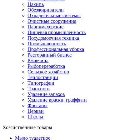
Накипь
Обезжириватели
Охладительные системы
Очистные сооружения
Парикмахерские
Пищевая промышленность
Посудомоечная техника
Промышленность
Профессиональная уборка
Ресторанный бизнес
Ржавчина
Рыбопереработка
Сельское хозяйство
Теплостанции
Типографии
Транспорт
Удаление запахов
Удаление краски, граффити
Фонтаны
Церкви
Школы
Хозяйственные товары
Мыло туалетное