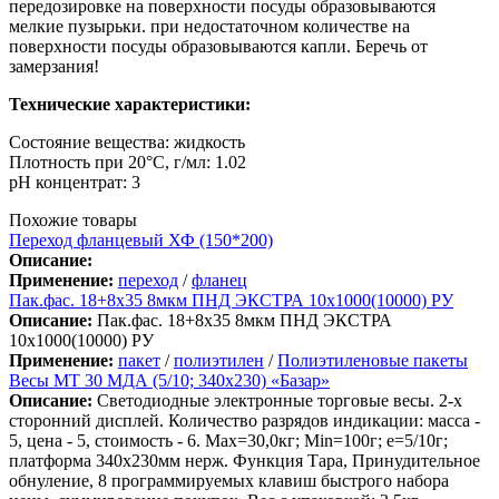
передозировке на поверхности посуды образовываются
мелкие пузырьки. при недостаточном количестве на
поверхности посуды образовываются капли. Беречь от
замерзания!
Технические характеристики:
Состояние вещества: жидкость
Плотность при 20°C, г/мл: 1.02
pH концентрат: 3
Похожие товары
Переход фланцевый ХФ (150*200)
Описание:
Применение:
переход
/
фланец
Пак.фас. 18+8х35 8мкм ПНД ЭКСТРА 10х1000(10000) РУ
Описание:
Пак.фас. 18+8х35 8мкм ПНД ЭКСТРА
10х1000(10000) РУ
Применение:
пакет
/
полиэтилен
/
Полиэтиленовые пакеты
Весы МТ 30 МДА (5/10; 340х230) «Базар»
Описание:
Светодиодные электронные торговые весы. 2-х
сторонний дисплей. Количество разрядов индикации: масса -
5, цена - 5, стоимость - 6. Max=30,0кг; Min=100г; e=5/10г;
платформа 340х230мм нерж. Функция Тара, Принудительное
обнуление, 8 программируемых клавиш быстрого набора