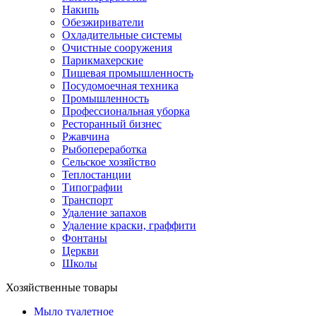
Накипь
Обезжириватели
Охладительные системы
Очистные сооружения
Парикмахерские
Пищевая промышленность
Посудомоечная техника
Промышленность
Профессиональная уборка
Ресторанный бизнес
Ржавчина
Рыбопереработка
Сельское хозяйство
Теплостанции
Типографии
Транспорт
Удаление запахов
Удаление краски, граффити
Фонтаны
Церкви
Школы
Хозяйственные товары
Мыло туалетное