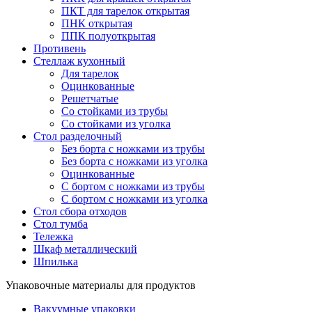
ПКТ для тарелок открытая
ПНК открытая
ППК полуоткрытая
Противень
Стеллаж кухонный
Для тарелок
Оцинкованные
Решетчатые
Со стойками из трубы
Со стойками из уголка
Стол разделочный
Без борта с ножками из трубы
Без борта с ножками из уголка
Оцинкованные
С бортом с ножками из трубы
С бортом с ножками из уголка
Стол сбора отходов
Стол тумба
Тележка
Шкаф металлический
Шпилька
Упаковочные материалы для продуктов
Вакуумные упаковки