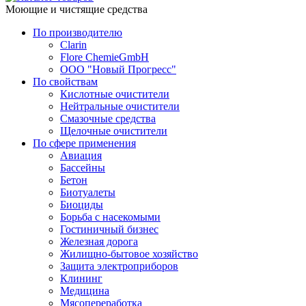
Моющие и чистящие средства
По производителю
Clarin
Flore ChemieGmbH
ООО "Новый Прогресс"
По свойствам
Кислотные очистители
Нейтральные очистители
Смазочные средства
Щелочные очистители
По сфере применения
Авиация
Бассейны
Бетон
Биотуалеты
Биоциды
Борьба с насекомыми
Гостиничный бизнес
Железная дорога
Жилищно-бытовое хозяйство
Защита электроприборов
Клининг
Медицина
Мясопереработка