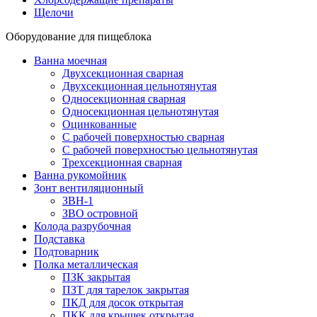
Щелочи
Оборудование для пищеблока
Ванна моечная
Двухсекционная сварная
Двухсекционная цельнотянутая
Односекционная сварная
Односекционная цельнотянутая
Оцинкованные
С рабочей поверхностью сварная
С рабочей поверхностью цельнотянутая
Трехсекционная сварная
Ванна рукомойник
Зонт вентиляционный
ЗВН-1
ЗВО островной
Колода разрубочная
Подставка
Подтоварник
Полка металлическая
ПЗК закрытая
ПЗТ для тарелок закрытая
ПКД для досок открытая
ПКК для крышек открытая