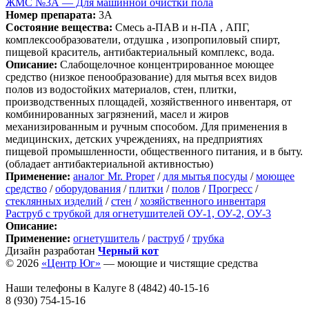
ЖМС №3А — Для машинной очистки пола
Номер препарата:
3А
Состояние вещества:
Смесь а-ПАВ и н-ПА , АПГ,
комплексообразователи, отдушка , изопропиловый спирт,
пищевой краситель, антибактериальный комплекс, вода.
Описание:
Слабощелочное концентрированное моющее
средство (низкое пенообразование) для мытья всех видов
полов из водостойких материалов, стен, плитки,
производственных площадей, хозяйственного инвентаря, от
комбинированных загрязнений, масел и жиров
механизированным и ручным способом. Для применения в
медицинских, детских учреждениях, на предприятиях
пищевой промышленности, общественного питания, и в быту.
(обладает антибактериальной активностью)
Применение:
аналог Mr. Proper
/
для мытья посуды
/
моющее
средство
/
оборудования
/
плитки
/
полов
/
Прогресс
/
стеклянных изделий
/
стен
/
хозяйственного инвентаря
Раструб с трубкой для огнетушителей ОУ-1, ОУ-2, ОУ-3
Описание:
Применение:
огнетушитель
/
раструб
/
трубка
Дизайн разработан
Черный кот
© 2026
«Центр Юг»
— моющие и чистящие средства
Наши телефоны в Калуге
8 (4842) 40-15-16
8 (930) 754-15-16