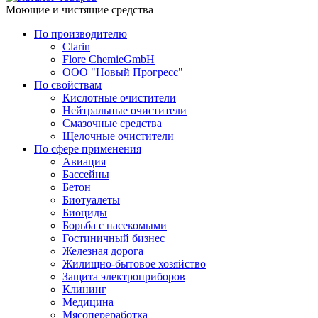
Моющие и чистящие средства
По производителю
Clarin
Flore ChemieGmbH
ООО "Новый Прогресс"
По свойствам
Кислотные очистители
Нейтральные очистители
Смазочные средства
Щелочные очистители
По сфере применения
Авиация
Бассейны
Бетон
Биотуалеты
Биоциды
Борьба с насекомыми
Гостиничный бизнес
Железная дорога
Жилищно-бытовое хозяйство
Защита электроприборов
Клининг
Медицина
Мясопереработка