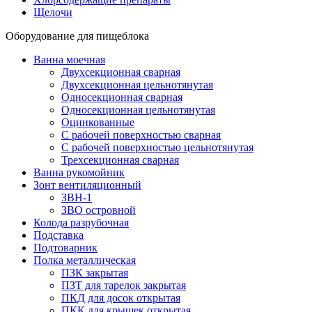
Щелочи
Оборудование для пищеблока
Ванна моечная
Двухсекционная сварная
Двухсекционная цельнотянутая
Односекционная сварная
Односекционная цельнотянутая
Оцинкованные
С рабочей поверхностью сварная
С рабочей поверхностью цельнотянутая
Трехсекционная сварная
Ванна рукомойник
Зонт вентиляционный
ЗВН-1
ЗВО островной
Колода разрубочная
Подставка
Подтоварник
Полка металлическая
ПЗК закрытая
ПЗТ для тарелок закрытая
ПКД для досок открытая
ПКК для крышек открытая