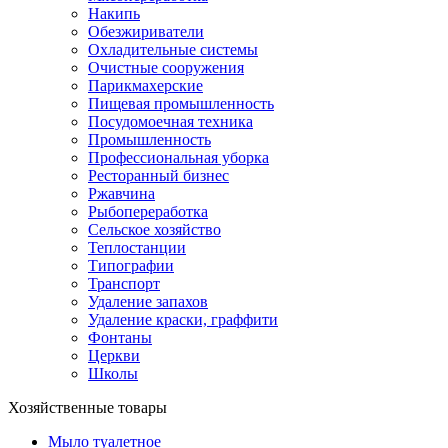
Накипь
Обезжириватели
Охладительные системы
Очистные сооружения
Парикмахерские
Пищевая промышленность
Посудомоечная техника
Промышленность
Профессиональная уборка
Ресторанный бизнес
Ржавчина
Рыбопереработка
Сельское хозяйство
Теплостанции
Типографии
Транспорт
Удаление запахов
Удаление краски, граффити
Фонтаны
Церкви
Школы
Хозяйственные товары
Мыло туалетное