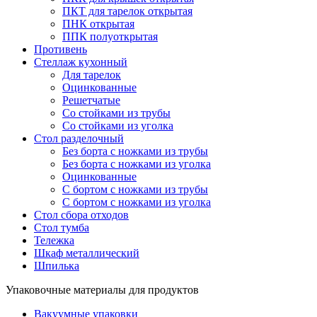
ПКТ для тарелок открытая
ПНК открытая
ППК полуоткрытая
Противень
Стеллаж кухонный
Для тарелок
Оцинкованные
Решетчатые
Со стойками из трубы
Со стойками из уголка
Стол разделочный
Без борта с ножками из трубы
Без борта с ножками из уголка
Оцинкованные
С бортом с ножками из трубы
С бортом с ножками из уголка
Стол сбора отходов
Стол тумба
Тележка
Шкаф металлический
Шпилька
Упаковочные материалы для продуктов
Вакуумные упаковки