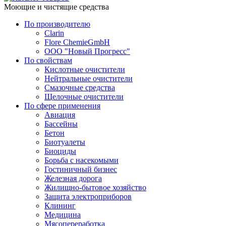
Моющие и чистящие средства
По производителю
Clarin
Flore ChemieGmbH
ООО "Новый Прогресс"
По свойствам
Кислотные очистители
Нейтральные очистители
Смазочные средства
Щелочные очистители
По сфере применения
Авиация
Бассейны
Бетон
Биотуалеты
Биоциды
Борьба с насекомыми
Гостиничный бизнес
Железная дорога
Жилищно-бытовое хозяйство
Защита электроприборов
Клининг
Медицина
Мясопереработка