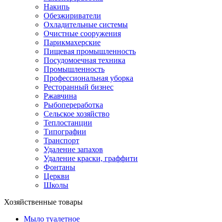
Накипь
Обезжириватели
Охладительные системы
Очистные сооружения
Парикмахерские
Пищевая промышленность
Посудомоечная техника
Промышленность
Профессиональная уборка
Ресторанный бизнес
Ржавчина
Рыбопереработка
Сельское хозяйство
Теплостанции
Типографии
Транспорт
Удаление запахов
Удаление краски, граффити
Фонтаны
Церкви
Школы
Хозяйственные товары
Мыло туалетное