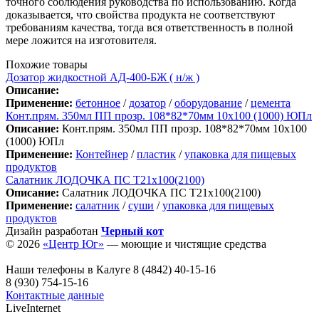
точного соблюдения руководства по использованию. Когда
доказывается, что свойства продукта не соответствуют
требованиям качества, тогда вся ответственность в полной
мере ложится на изготовителя.
Похожие товары
Дозатор жидкостной АД-400-БЖ ( н/ж )
Описание:
Применение:
бетонное
/
дозатор
/
оборудование
/
цемента
Конт.прям. 350мл ПП прозр. 108*82*70мм 10х100 (1000) ЮПл
Описание:
Конт.прям. 350мл ПП прозр. 108*82*70мм 10х100
(1000) ЮПл
Применение:
Контейнер
/
пластик
/
упаковка для пищевых
продуктов
Салатник ЛОДОЧКА ПС Т21х100(2100)
Описание:
Салатник ЛОДОЧКА ПС Т21х100(2100)
Применение:
салатник
/
суши
/
упаковка для пищевых
продуктов
Дизайн разработан
Черный кот
© 2026
«Центр Юг»
— моющие и чистящие средства
Наши телефоны в Калуге
8 (4842) 40-15-16
8 (930) 754-15-16
Контактные данные
LiveInternet