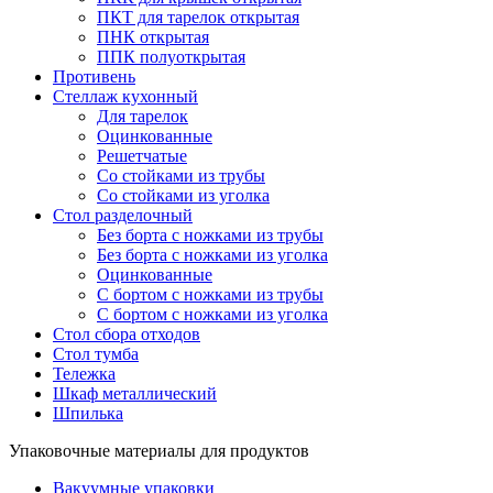
ПКТ для тарелок открытая
ПНК открытая
ППК полуоткрытая
Противень
Стеллаж кухонный
Для тарелок
Оцинкованные
Решетчатые
Со стойками из трубы
Со стойками из уголка
Стол разделочный
Без борта с ножками из трубы
Без борта с ножками из уголка
Оцинкованные
С бортом с ножками из трубы
С бортом с ножками из уголка
Стол сбора отходов
Стол тумба
Тележка
Шкаф металлический
Шпилька
Упаковочные материалы для продуктов
Вакуумные упаковки