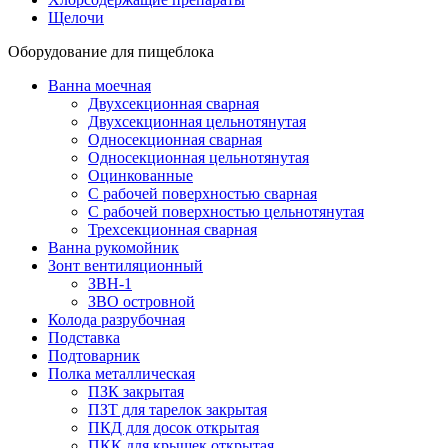
Щелочи
Оборудование для пищеблока
Ванна моечная
Двухсекционная сварная
Двухсекционная цельнотянутая
Односекционная сварная
Односекционная цельнотянутая
Оцинкованные
С рабочей поверхностью сварная
С рабочей поверхностью цельнотянутая
Трехсекционная сварная
Ванна рукомойник
Зонт вентиляционный
ЗВН-1
ЗВО островной
Колода разрубочная
Подставка
Подтоварник
Полка металлическая
ПЗК закрытая
ПЗТ для тарелок закрытая
ПКД для досок открытая
ПКК для крышек открытая