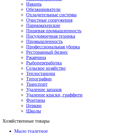
Накипь
Обезжириватели
Охладительные системы
Очистные сооружения
Парикмахерские
Пищевая промышленность
Посудомоечная техника
Промышленность
Профессиональная уборка
Ресторанный бизнес
Ржавчина
Рыбопереработка
Сельское хозяйство
Теплостанции
Типографии
Транспорт
Удаление запахов
Удаление краски, граффити
Фонтаны
Церкви
Школы
Хозяйственные товары
Мыло туалетное