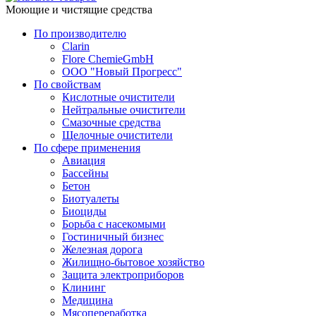
Моющие и чистящие средства
По производителю
Clarin
Flore ChemieGmbH
ООО "Новый Прогресс"
По свойствам
Кислотные очистители
Нейтральные очистители
Смазочные средства
Щелочные очистители
По сфере применения
Авиация
Бассейны
Бетон
Биотуалеты
Биоциды
Борьба с насекомыми
Гостиничный бизнес
Железная дорога
Жилищно-бытовое хозяйство
Защита электроприборов
Клининг
Медицина
Мясопереработка