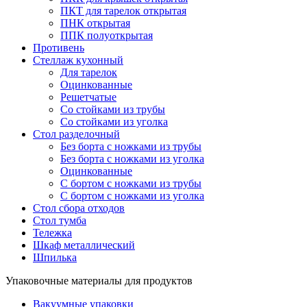
ПКТ для тарелок открытая
ПНК открытая
ППК полуоткрытая
Противень
Стеллаж кухонный
Для тарелок
Оцинкованные
Решетчатые
Со стойками из трубы
Со стойками из уголка
Стол разделочный
Без борта с ножками из трубы
Без борта с ножками из уголка
Оцинкованные
С бортом с ножками из трубы
С бортом с ножками из уголка
Стол сбора отходов
Стол тумба
Тележка
Шкаф металлический
Шпилька
Упаковочные материалы для продуктов
Вакуумные упаковки