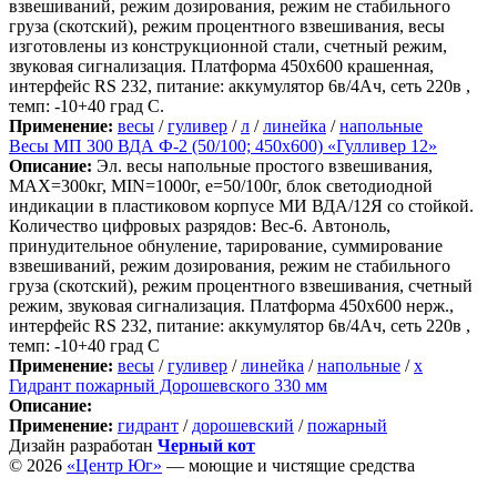
взвешиваний, режим дозирования, режим не стабильного
груза (скотский), режим процентного взвешивания, весы
изготовлены из конструкционной стали, счетный режим,
звуковая сигнализация. Платформа 450х600 крашенная,
интерфейс RS 232, питание: аккумулятор 6в/4Ач, сеть 220в ,
темп: -10+40 град С.
Применение:
весы
/
гуливер
/
л
/
линейка
/
напольные
Весы МП 300 ВДА Ф-2 (50/100; 450х600) «Гулливер 12»
Описание:
Эл. весы напольные простого взвешивания,
МАХ=300кг, MIN=1000г, e=50/100г, блок светодиодной
индикации в пластиковом корпусе МИ ВДА/12Я со стойкой.
Количество цифровых разрядов: Вес-6. Автоноль,
принудительное обнуление, тарирование, суммирование
взвешиваний, режим дозирования, режим не стабильного
груза (скотский), режим процентного взвешивания, счетный
режим, звуковая сигнализация. Платформа 450х600 нерж.,
интерфейс RS 232, питание: аккумулятор 6в/4Ач, сеть 220в ,
темп: -10+40 град С
Применение:
весы
/
гуливер
/
линейка
/
напольные
/
х
Гидрант пожарный Дорошевского 330 мм
Описание:
Применение:
гидрант
/
дорошевский
/
пожарный
Дизайн разработан
Черный кот
© 2026
«Центр Юг»
— моющие и чистящие средства