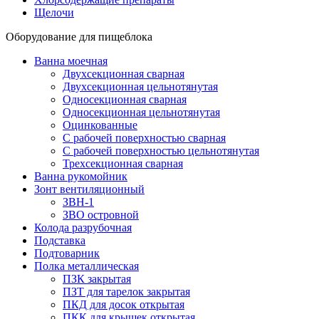
Щелочи
Оборудование для пищеблока
Ванна моечная
Двухсекционная сварная
Двухсекционная цельнотянутая
Односекционная сварная
Односекционная цельнотянутая
Оцинкованные
С рабочей поверхностью сварная
С рабочей поверхностью цельнотянутая
Трехсекционная сварная
Ванна рукомойник
Зонт вентиляционный
ЗВН-1
ЗВО островной
Колода разрубочная
Подставка
Подтоварник
Полка металлическая
ПЗК закрытая
ПЗТ для тарелок закрытая
ПКД для досок открытая
ПКК для крышек открытая