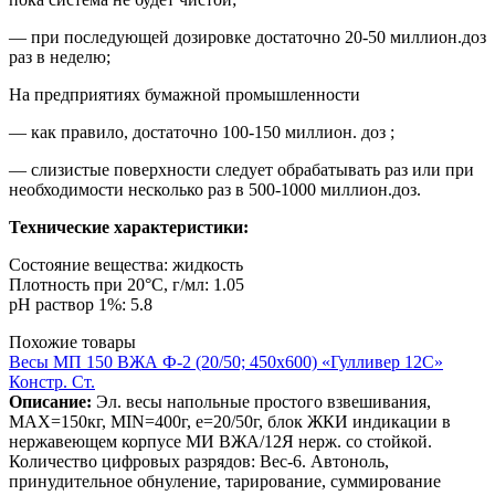
— при последующей дозировке достаточно 20-50 миллион.доз
раз в неделю;
На предприятиях бумажной промышленности
— как правило, достаточно 100-150 миллион. доз ;
— слизистые поверхности следует обрабатывать раз или при
необходимости несколько раз в 500-1000 миллион.доз.
Технические характеристики:
Состояние вещества: жидкость
Плотность при 20°C, г/мл: 1.05
pH раствор 1%: 5.8
Похожие товары
Весы МП 150 ВЖА Ф-2 (20/50; 450х600) «Гулливер 12С»
Констр. Ст.
Описание:
Эл. весы напольные простого взвешивания,
МАХ=150кг, MIN=400г, e=20/50г, блок ЖКИ индикации в
нержавеющем корпусе МИ ВЖА/12Я нерж. со стойкой.
Количество цифровых разрядов: Вес-6. Автоноль,
принудительное обнуление, тарирование, суммирование