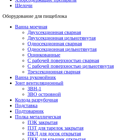
Щелочи
Оборудование для пищеблока
Ванна моечная
Двухсекционная сварная
Двухсекционная цельнотянутая
Односекционная сварная
Односекционная цельнотянутая
Оцинкованные
С рабочей поверхностью сварная
С рабочей поверхностью цельнотянутая
Трехсекционная сварная
Ванна рукомойник
Зонт вентиляционный
ЗВН-1
ЗВО островной
Колода разрубочная
Подставка
Подтоварник
Полка металлическая
ПЗК закрытая
ПЗТ для тарелок закрытая
ПКД для досок открытая
ПКК для крышек открытая