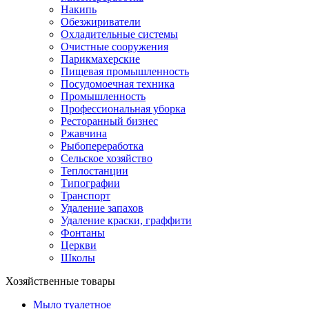
Накипь
Обезжириватели
Охладительные системы
Очистные сооружения
Парикмахерские
Пищевая промышленность
Посудомоечная техника
Промышленность
Профессиональная уборка
Ресторанный бизнес
Ржавчина
Рыбопереработка
Сельское хозяйство
Теплостанции
Типографии
Транспорт
Удаление запахов
Удаление краски, граффити
Фонтаны
Церкви
Школы
Хозяйственные товары
Мыло туалетное