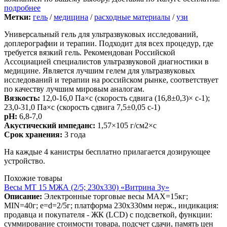
подробнее
Метки:
гель
/
медицина
/
расходные материалы
/
узи
Универсальный гель для ультразвуковых исследований,
доплерографии и терапии. Подходит для всех процедур, где
требуется вязкий гель. Рекомендован Российской
Ассоциацией специалистов ультразвуковой диагностики в
медицине. Является лучшим гелем для ультразвуковых
исследований и терапии на российском рынке, соответствует
по качеству лучшим мировым аналогам.
Вязкость:
12,0-16,0 Па×c (скорость сдвига (16,8±0,3)× с-1);
23,0-31,0 Па×с (скорость сдвига 7,5±0,05 с-1)
pH:
6,8-7,0
Акустический импеданс:
1,57×105 г/см2×с
Срок хранения:
3 года
На каждые 4 канистры бесплатно прилагается дозирующее
устройство.
Похожие товары
Весы МТ 15 МЖА (2/5; 230х330) «Витрина 3у»
Описание:
Электронные торговые весы MAX=15кг;
MIN=40г; e=d=2/5г; платформа 230х330мм нерж., индикация:
продавца и покупателя - ЖК (LCD) с подсветкой, функции:
суммирование стоимости товара, подсчет сдачи, память цен