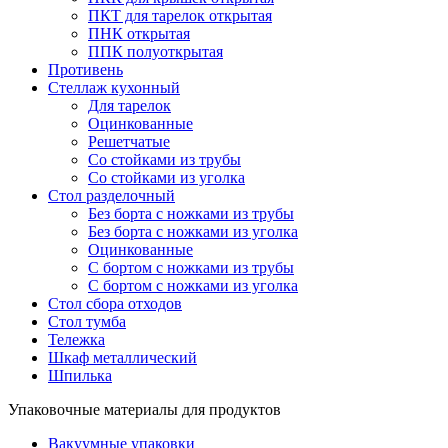
ПКТ для тарелок открытая
ПНК открытая
ППК полуоткрытая
Противень
Стеллаж кухонный
Для тарелок
Оцинкованные
Решетчатые
Со стойками из трубы
Со стойками из уголка
Стол разделочный
Без борта с ножками из трубы
Без борта с ножками из уголка
Оцинкованные
С бортом с ножками из трубы
С бортом с ножками из уголка
Стол сбора отходов
Стол тумба
Тележка
Шкаф металлический
Шпилька
Упаковочные материалы для продуктов
Вакуумные упаковки