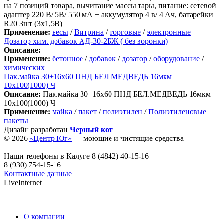
на 7 позиций товара, вычитание массы тары, питание: сетевой
адаптер 220 В/ 5В/ 550 мА + аккумулятор 4 в/ 4 Ач, батарейки
R20 3шт (3х1,5В)
Применение:
весы
/
Витрина
/
торговые
/
электронные
Дозатор хим. добавок АД-30-2БЖ ( без воронки)
Описание:
Применение:
бетонное
/
добавок
/
дозатор
/
оборудование
/
химических
Пак.майка 30+16х60 ПНД БЕЛ.МЕДВЕДЬ 16мкм
10х100(1000) Ч
Описание:
Пак.майка 30+16х60 ПНД БЕЛ.МЕДВЕДЬ 16мкм
10х100(1000) Ч
Применение:
майка
/
пакет
/
полиэтилен
/
Полиэтиленовые
пакеты
Дизайн разработан
Черный кот
© 2026
«Центр Юг»
— моющие и чистящие средства
Наши телефоны в Калуге
8 (4842) 40-15-16
8 (930) 754-15-16
Контактные данные
LiveInternet
О компании