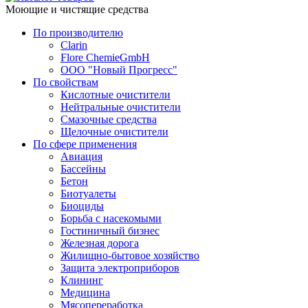
Моющие и чистящие средства
По производителю
Clarin
Flore ChemieGmbH
ООО "Новый Прогресс"
По свойствам
Кислотные очистители
Нейтральные очистители
Смазочные средства
Щелочные очистители
По сфере применения
Авиация
Бассейны
Бетон
Биотуалеты
Биоциды
Борьба с насекомыми
Гостиничный бизнес
Железная дорога
Жилищно-бытовое хозяйство
Защита электроприборов
Клининг
Медицина
Мясопереработка