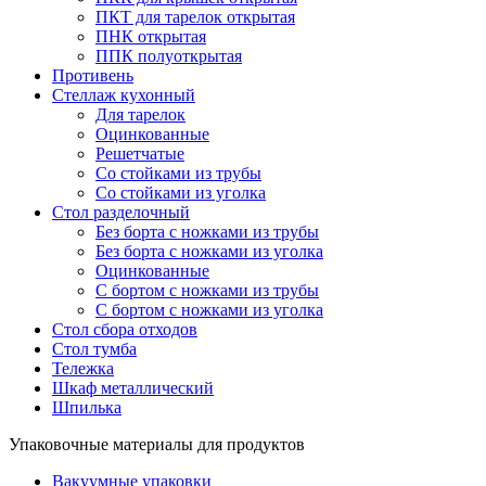
ПКТ для тарелок открытая
ПНК открытая
ППК полуоткрытая
Противень
Стеллаж кухонный
Для тарелок
Оцинкованные
Решетчатые
Со стойками из трубы
Со стойками из уголка
Стол разделочный
Без борта с ножками из трубы
Без борта с ножками из уголка
Оцинкованные
С бортом с ножками из трубы
С бортом с ножками из уголка
Стол сбора отходов
Стол тумба
Тележка
Шкаф металлический
Шпилька
Упаковочные материалы для продуктов
Вакуумные упаковки