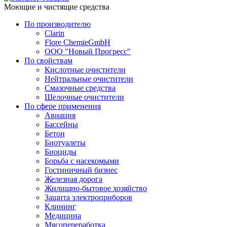
Моющие и чистящие средства
По производителю
Clarin
Flore ChemieGmbH
ООО "Новый Прогресс"
По свойствам
Кислотные очистители
Нейтральные очистители
Смазочные средства
Щелочные очистители
По сфере применения
Авиация
Бассейны
Бетон
Биотуалеты
Биоциды
Борьба с насекомыми
Гостиничный бизнес
Железная дорога
Жилищно-бытовое хозяйство
Защита электроприборов
Клининг
Медицина
Мясопереработка