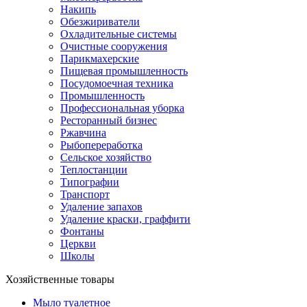
Накипь
Обезжириватели
Охладительные системы
Очистные сооружения
Парикмахерские
Пищевая промышленность
Посудомоечная техника
Промышленность
Профессиональная уборка
Ресторанный бизнес
Ржавчина
Рыбопереработка
Сельское хозяйство
Теплостанции
Типографии
Транспорт
Удаление запахов
Удаление краски, граффити
Фонтаны
Церкви
Школы
Хозяйственные товары
Мыло туалетное