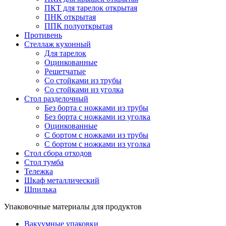
ПКТ для тарелок открытая
ПНК открытая
ППК полуоткрытая
Противень
Стеллаж кухонный
Для тарелок
Оцинкованные
Решетчатые
Со стойками из трубы
Со стойками из уголка
Стол разделочный
Без борта с ножками из трубы
Без борта с ножками из уголка
Оцинкованные
С бортом с ножками из трубы
С бортом с ножками из уголка
Стол сбора отходов
Стол тумба
Тележка
Шкаф металлический
Шпилька
Упаковочные материалы для продуктов
Вакуумные упаковки