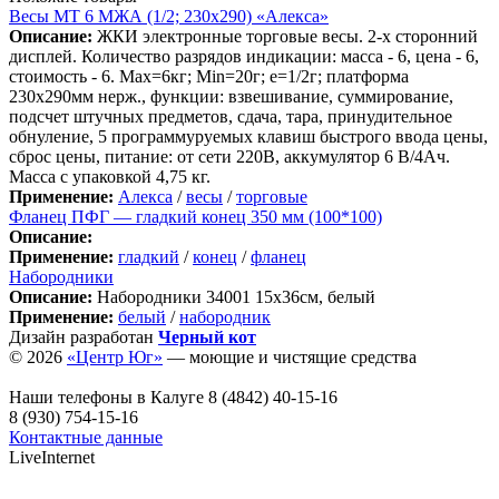
Весы МТ 6 МЖА (1/2; 230х290) «Алекса»
Описание:
ЖКИ электронные торговые весы. 2-х сторонний
дисплей. Количество разрядов индикации: масса - 6, цена - 6,
стоимость - 6. Max=6кг; Min=20г; e=1/2г; платформа
230х290мм нерж., функции: взвешивание, суммирование,
подсчет штучных предметов, сдача, тара, принудительное
обнуление, 5 программуруемых клавиш быстрого ввода цены,
сброс цены, питание: от сети 220В, аккумулятор 6 В/4Ач.
Масса с упаковкой 4,75 кг.
Применение:
Алекса
/
весы
/
торговые
Фланец ПФГ — гладкий конец 350 мм (100*100)
Описание:
Применение:
гладкий
/
конец
/
фланец
Набородники
Описание:
Набородники 34001 15х36см, белый
Применение:
белый
/
набородник
Дизайн разработан
Черный кот
© 2026
«Центр Юг»
— моющие и чистящие средства
Наши телефоны в Калуге
8 (4842) 40-15-16
8 (930) 754-15-16
Контактные данные
LiveInternet