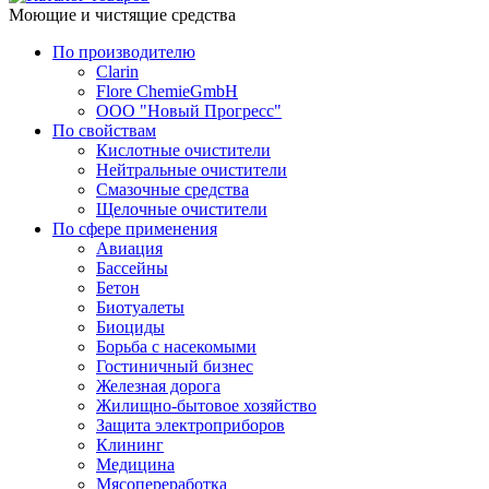
Моющие и чистящие средства
По производителю
Clarin
Flore ChemieGmbH
ООО "Новый Прогресс"
По свойствам
Кислотные очистители
Нейтральные очистители
Смазочные средства
Щелочные очистители
По сфере применения
Авиация
Бассейны
Бетон
Биотуалеты
Биоциды
Борьба с насекомыми
Гостиничный бизнес
Железная дорога
Жилищно-бытовое хозяйство
Защита электроприборов
Клининг
Медицина
Мясопереработка