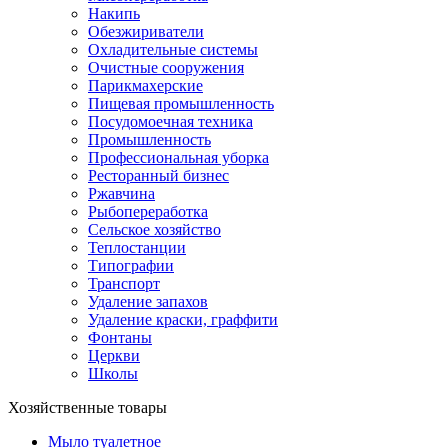
Накипь
Обезжириватели
Охладительные системы
Очистные сооружения
Парикмахерские
Пищевая промышленность
Посудомоечная техника
Промышленность
Профессиональная уборка
Ресторанный бизнес
Ржавчина
Рыбопереработка
Сельское хозяйство
Теплостанции
Типографии
Транспорт
Удаление запахов
Удаление краски, граффити
Фонтаны
Церкви
Школы
Хозяйственные товары
Мыло туалетное