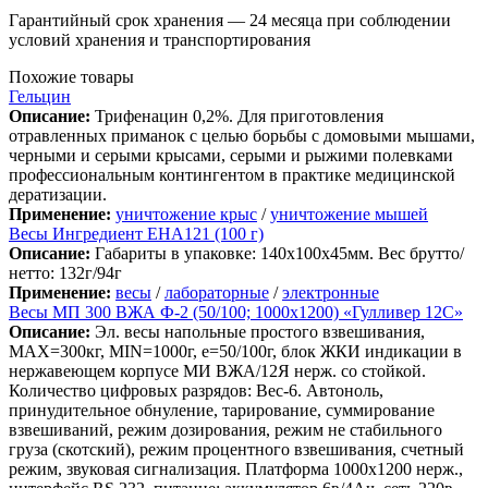
Гарантийный срок хранения — 24 месяца при соблюдении
условий хранения и транспортирования
Похожие товары
Гельцин
Описание:
Трифенацин 0,2%. Для приготовления
отравленных приманок с целью борьбы с домовыми мышами,
черными и серыми крысами, серыми и рыжими полевками
профессиональным контингентом в практике медицинской
дератизации.
Применение:
уничтожение крыс
/
уничтожение мышей
Весы Ингредиент EHA121 (100 г)
Описание:
Габариты в упаковке: 140х100х45мм. Вес брутто/
нетто: 132г/94г
Применение:
весы
/
лабораторные
/
электронные
Весы МП 300 ВЖА Ф-2 (50/100; 1000х1200) «Гулливер 12С»
Описание:
Эл. весы напольные простого взвешивания,
МАХ=300кг, MIN=1000г, e=50/100г, блок ЖКИ индикации в
нержавеющем корпусе МИ ВЖА/12Я нерж. со стойкой.
Количество цифровых разрядов: Вес-6. Автоноль,
принудительное обнуление, тарирование, суммирование
взвешиваний, режим дозирования, режим не стабильного
груза (скотский), режим процентного взвешивания, счетный
режим, звуковая сигнализация. Платформа 1000х1200 нерж.,