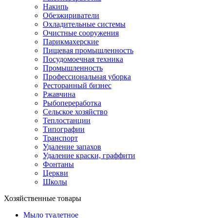
Накипь
Обезжириватели
Охладительные системы
Очистные сооружения
Парикмахерские
Пищевая промышленность
Посудомоечная техника
Промышленность
Профессиональная уборка
Ресторанный бизнес
Ржавчина
Рыбопереработка
Сельское хозяйство
Теплостанции
Типографии
Транспорт
Удаление запахов
Удаление краски, граффити
Фонтаны
Церкви
Школы
Хозяйственные товары
Мыло туалетное