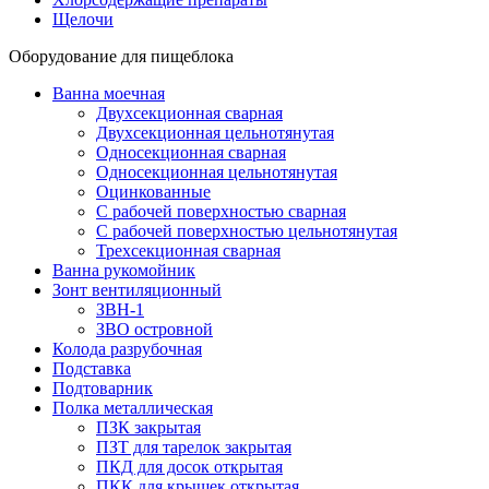
Щелочи
Оборудование для пищеблока
Ванна моечная
Двухсекционная сварная
Двухсекционная цельнотянутая
Односекционная сварная
Односекционная цельнотянутая
Оцинкованные
С рабочей поверхностью сварная
С рабочей поверхностью цельнотянутая
Трехсекционная сварная
Ванна рукомойник
Зонт вентиляционный
ЗВН-1
ЗВО островной
Колода разрубочная
Подставка
Подтоварник
Полка металлическая
ПЗК закрытая
ПЗТ для тарелок закрытая
ПКД для досок открытая
ПКК для крышек открытая