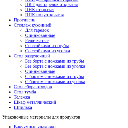
ПКТ для тарелок открытая
ПНК открытая
ППК полуоткрытая
Противень
Стеллаж кухонный
Для тарелок
Оцинкованные
Решетчатые
Со стойками из трубы
Со стойками из уголка
Стол разделочный
Без борта с ножками из трубы
Без борта с ножками из уголка
Оцинкованные
С бортом с ножками из трубы
С бортом с ножками из уголка
Стол сбора отходов
Стол тумба
Тележка
Шкаф металлический
Шпилька
Упаковочные материалы для продуктов
Вакуумные упаковки