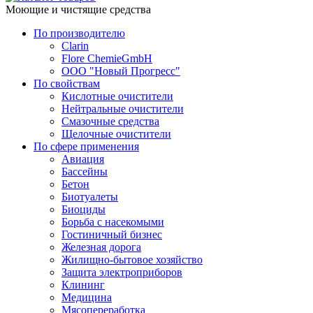
Моющие и чистящие средства
По производителю
Clarin
Flore ChemieGmbH
ООО "Новый Прогресс"
По свойствам
Кислотные очистители
Нейтральные очистители
Смазочные средства
Щелочные очистители
По сфере применения
Авиация
Бассейны
Бетон
Биотуалеты
Биоциды
Борьба с насекомыми
Гостиничный бизнес
Железная дорога
Жилищно-бытовое хозяйство
Защита электроприборов
Клининг
Медицина
Мясопереработка