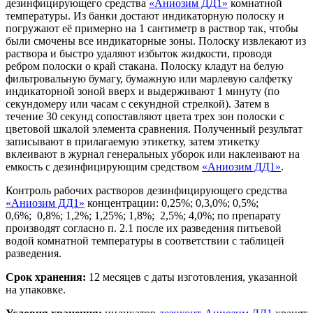
дезинфицирующего средства
«Аниозим ДД1»
комнатной
температуры. Из банки достают индикаторную полоску и
погружают её примерно на 1 сантиметр в раствор так, чтобы
были смочены все индикаторные зоны. Полоску извлекают из
раствора и быстро удаляют избыток жидкости, проводя
ребром полоски о край стакана. Полоску кладут на белую
фильтровальную бумагу, бумажную или марлевую салфетку
индикаторной зоной вверх и выдерживают 1 минуту (по
секундомеру или часам с секундной стрелкой). Затем в
течение 30 секунд сопоставляют цвета трех зон полоски с
цветовой шкалой элемента сравнения. Полученный результат
записывают в прилагаемую этикетку, затем этикетку
вклеивают в журнал генеральных уборок или наклеивают на
емкость с дезинфицирующим средством
«Аниозим ДД1»
.
Контроль рабочих растворов дезинфицирующего средства
«Аниозим ДД1»
концентрации: 0,25%; 0,3,0%; 0,5%;
0,6%; 0,8%; 1,2%; 1,25%; 1,8%; 2,5%; 4,0%; по препарату
производят согласно п. 2.1 после их разведения питьевой
водой комнатной температуры в соответствии с таблицей
разведения.
Срок хранения:
12 месяцев с даты изготовления, указанной
на упаковке.