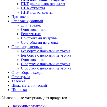
ПКТ для тарелок открытая
ПНК открытая
ППК полуоткрытая
Противень
Стеллаж кухонный
Для тарелок
Оцинкованные
Решетчатые
Со стойками из трубы
Со стойками из уголка
Стол разделочный
Без борта с ножками из трубы
Без борта с ножками из уголка
Оцинкованные
С бортом с ножками из трубы
С бортом с ножками из уголка
Стол сбора отходов
Стол тумба
Тележка
Шкаф металлический
Шпилька
Упаковочные материалы для продуктов
Вакуумные упаковки