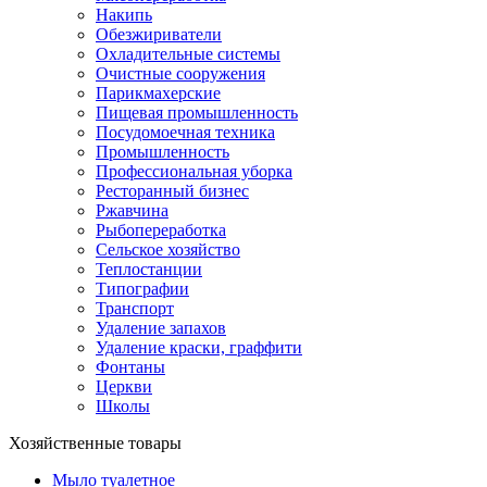
Накипь
Обезжириватели
Охладительные системы
Очистные сооружения
Парикмахерские
Пищевая промышленность
Посудомоечная техника
Промышленность
Профессиональная уборка
Ресторанный бизнес
Ржавчина
Рыбопереработка
Сельское хозяйство
Теплостанции
Типографии
Транспорт
Удаление запахов
Удаление краски, граффити
Фонтаны
Церкви
Школы
Хозяйственные товары
Мыло туалетное