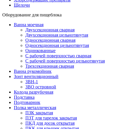
Щелочи
Оборудование для пищеблока
Ванна моечная
Двухсекционная сварная
Двухсекционная цельнотянутая
Односекционная сварная
Односекционная цельнотянутая
Оцинкованные
С рабочей поверхностью сварная
С рабочей поверхностью цельнотянутая
Трехсекционная сварная
Ванна рукомойник
Зонт вентиляционный
ЗВН-1
ЗВО островной
Колода разрубочная
Подставка
Подтоварник
Полка металлическая
ПЗК закрытая
ПЗТ для тарелок закрытая
ПКД для досок открытая
ПКК для крышек открытая