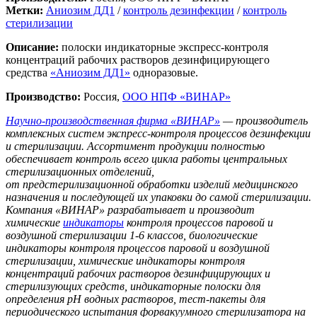
Метки:
Аниозим ДД1
/
контроль дезинфекции
/
контроль
стерилизации
Описание:
полоски индикаторные экспресс-контроля
концентраций рабочих растворов дезинфицирующего
средства
«Аниозим ДД1»
одноразовые.
Производство:
Россия,
ООО НПФ «ВИНАР»
Научно-производственная фирма «ВИНАР»
— производитель
комплексных систем экспресс-контроля процессов дезинфекции
и стерилизации. Ассортимент продукции полностью
обеспечивает контроль всего цикла работы центральных
стерилизационных отделений,
от предстерилизационной обработки изделий медицинского
назначения и последующей их упаковки до самой стерилизации.
Компания «ВИНАР» разрабатывает и производит
химические
индикаторы
контроля процессов паровой и
воздушной стерилизации 1-6 классов, биологические
индикаторы контроля процессов паровой и воздушной
стерилизации, химические индикаторы контроля
концентраций рабочих растворов дезинфицирующих и
стерилизующих средств, индикаторные полоски для
определения рН водных растворов, тест-пакеты для
периодического испытания форвакуумного стерилизатора на