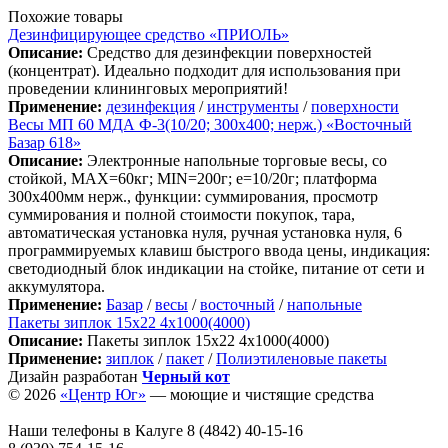
Похожие товары
Дезинфицирующее средство «ПРИОЛЬ»
Описание:
Средство для дезинфекции поверхностей
(концентрат). Идеально подходит для использования при
проведении клининговых мероприятий!
Применение:
дезинфекция
/
инструменты
/
поверхности
Весы МП 60 МДА Ф-3(10/20; 300х400; нерж.) «Восточный
Базар 618»
Описание:
Электронные напольные торговые весы, со
стойкой, MAX=60кг; MIN=200г; e=10/20г; платформа
300х400мм нерж., функции: суммирования, просмотр
cуммирования и полной стоимости покупок, тара,
автоматическая установка нуля, ручная установка нуля, 6
программируемых клавиш быстрого ввода цены, индикация:
светодиодный блок индикации на стойке, питание от сети и
аккумулятора.
Применение:
Базар
/
весы
/
восточный
/
напольные
Пакеты зиплок 15х22 4х1000(4000)
Описание:
Пакеты зиплок 15х22 4х1000(4000)
Применение:
зиплок
/
пакет
/
Полиэтиленовые пакеты
Дизайн разработан
Черный кот
© 2026
«Центр Юг»
— моющие и чистящие средства
Наши телефоны в Калуге
8 (4842) 40-15-16