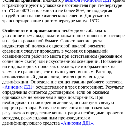
Условия хранения:
индикатор
дезиконт-Аниозим ДД1
хранят
и транспортируют в упаковке изготовителя при температуре
от 5°С до 40°С и влажности не более 80%, не подвергая
воздействию паров химических веществ. Допускается
транспортирование при температуре минус 15°С.
Особенности и примечания:
необходимо соблюдать
указанное время выдержки индикаторных полосок в растворе
и на фильтровальной бумаге. Сопоставление цвета
индикаторной полоски с цветовой шкалой элемента
сравнения следует проводить в условиях нормальной
освещенности рабочего места при естественном (рассеянном
солнечном свете) или искусственном освещении. Появление
на индикаторных полосках ореолов, не изображенных на
элементе сравнения, считать несущественным. Раствор,
использованный для анализа, нельзя применять для
дезинфекции. Определение концентрации рабочего раствора
«Аниозим ДД1»
осуществляют в трех повторениях. Результат
определения считается достоверным, если он оказался
одинаковым не менее чем в двух повторениях. При
необходимости повторения анализа, используют свежую
порцию раствора. В случае получения неоднозначных
результатов определение концентрации необходимо провести
методом, рекомендованным производителем
дезинфицирующего средства
«Аниозим ДД1».