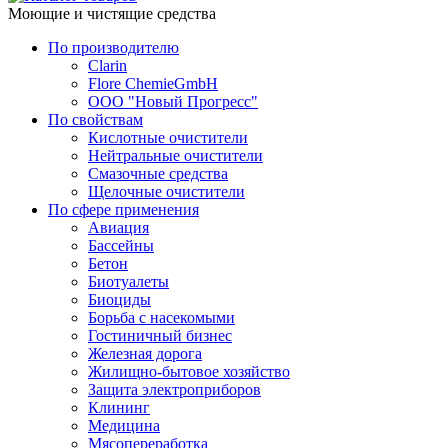
Моющие и чистящие средства
По производителю
Clarin
Flore ChemieGmbH
ООО "Новый Прогресс"
По свойствам
Кислотные очистители
Нейтральные очистители
Смазочные средства
Щелочные очистители
По сфере применения
Авиация
Бассейны
Бетон
Биотуалеты
Биоциды
Борьба с насекомыми
Гостиничный бизнес
Железная дорога
Жилищно-бытовое хозяйство
Защита электроприборов
Клининг
Медицина
Мясопереработка