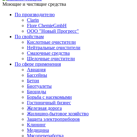
Моющие и чистящие средства
По производителю
Clarin
Flore ChemieGmbH
ООО "Новый Прогресс"
По свойствам
Кислотные очистители
Нейтральные очистители
Смазочные средства
Щелочные очистители
По сфере применения
Авиация
Бассейны
Бетон
Биотуалеты
Биоциды
Борьба с насекомыми
Гостиничный бизнес
Железная дорога
Жилищно-бытовое хозяйство
Защита электроприборов
Клининг
Медицина
Мясопереработка