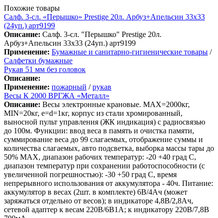
Похожие товары
Салф. 3-сл. «Перышко» Prestige 20л. Арбуз+Апельсин 33х33
(24уп.) арт9199
Описание:
Салф. 3-сл. "Перышко" Prestige 20л.
Арбуз+Апельсин 33х33 (24уп.) арт9199
Применение:
Бумажные и санитарно-гигиенические товары
/
Салфетки бумажные
Рукав 51 мм без головок
Описание:
Применение:
пожарный
/
рукав
Весы К 2000 ВРГЖА «Металл»
Описание:
Весы электронные крановые. MAX=2000кг,
MIN=20кг, e=d=1кг, корпус из стали хромированный,
выносной пульт управления (ЖК индикация) с радиосвязью
до 100м. Функции: ввод веса в память и очистка памяти,
суммирование веса до 99 слагаемых, отображение суммы и
количества слагаемых, авто подсветка, выборка массы тары до
50% MAX, диапазон рабочих температур: -20 +40 град С,
диапазон температур при сохранении работоспособности (с
увеличенной погрешностью): -30 +50 град С, время
непрерывного использования от аккумулятора - 40ч. Питание:
аккумулятор в весах (2шт. в комплекте) 6В/4Ач (может
заряжаться отдельно от весов); в индикаторе 4,8В/2,8Ач,
сетевой адаптер к весам 220В/6В1А; к индикатору 220В/7,8В