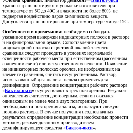
Условия хранения:
индикатор
дезиконт
—
Бактол-окси
хранят и транспортируют в упаковке изготовителя при
температуре от 5С до 40С и влажности не более 80%, не
подвергая воздействию паров химических веществ.
Допускается транспортирование при температуре минус 15С.
Особенности и примечания:
необходимо соблюдать
указанное время выдержки индикаторных полосок в растворе
и на фильтровальной бумаге. Сопоставление цвета
индикаторной полоски с цветовой шкалой элемента
сравнения следует проводить в условиях нормальной
освещенности рабочего места при естественном (рассеянном
солнечном свете) или искусственном освещении. Появление
на индикаторных полосках ореолов, не изображенных на
элементе сравнения, считать несущественным. Раствор,
использованный для анализа, нельзя применять для
дезинфекции. Определение концентрации рабочего раствора
«
Бактол-окси
»
осуществляют в трех повторениях. Результат
определения считается достоверным, если он оказался
одинаковым не менее чем в двух повторениях. При
необходимости повторения анализа, используют свежую
порцию раствора. В случае получения неоднозначных
результатов определение концентрации необходимо провести
методом, рекомендованным производителем
дезинфицирующего средства «
Бактол-окси
».