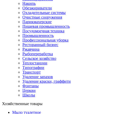
Накипь
Обезжириватели
Охладительные системы
Очистные сооружения
Парикмахерские
Пищевая промышленность
Посудомоечная техника
Промышленность
Профессиональная уборка
Ресторанный бизнес
Ржавчина
Рыбопереработка
Сельское хозяйство
Теплостанции
Типографии
Транспорт
Удаление запахов
Удаление краски, граффити
Фонтаны
Церкви
Школы
Хозяйственные товары
Мыло туалетное