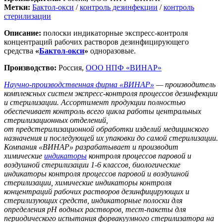
Метки:
Бактол-окси
/
контроль дезинфекции
/
контроль
стерилизации
Описание:
полоски индикаторные экспресс-контроля
концентраций рабочих растворов дезинфицирующего
средства
«
Бактол-окси
»
одноразовые.
Производство:
Россия,
ООО НПФ «ВИНАР»
Научно-производственная фирма «ВИНАР»
— производитель
комплексных систем экспресс-контроля процессов дезинфекции
и стерилизации. Ассортимент продукции полностью
обеспечивает контроль всего цикла работы центральных
стерилизационных отделений,
от предстерилизационной обработки изделий медицинского
назначения и последующей их упаковки до самой стерилизации.
Компания «ВИНАР» разрабатывает и производит
химические
индикаторы
контроля процессов паровой и
воздушной стерилизации 1-6 классов, биологические
индикаторы контроля процессов паровой и воздушной
стерилизации, химические индикаторы контроля
концентраций рабочих растворов дезинфицирующих и
стерилизующих средств, индикаторные полоски для
определения рН водных растворов, тест-пакеты для
периодического испытания форвакуумного стерилизатора на