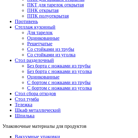
ПКТ для тарелок открытая
ПНК открытая
ППК полуоткрытая
Противень
Стеллаж кухонный
Для тарелок
Оцинкованные
Решетчатые
Со стойками из трубы
Со стойками из уголка
Стол разделочный
Без борта с ножками из трубы
Без борта с ножками из уголка
Оцинкованные
С бортом с ножками из трубы
С бортом с ножками из уголка
Стол сбора отходов
Стол тумба
Тележка
Шкаф металлический
Шпилька
Упаковочные материалы для продуктов
Вакуумные упаковки