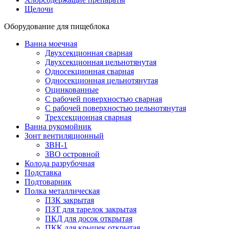
Щелочи
Оборудование для пищеблока
Ванна моечная
Двухсекционная сварная
Двухсекционная цельнотянутая
Односекционная сварная
Односекционная цельнотянутая
Оцинкованные
С рабочей поверхностью сварная
С рабочей поверхностью цельнотянутая
Трехсекционная сварная
Ванна рукомойник
Зонт вентиляционный
ЗВН-1
ЗВО островной
Колода разрубочная
Подставка
Подтоварник
Полка металлическая
ПЗК закрытая
ПЗТ для тарелок закрытая
ПКД для досок открытая
ПКК для крышек открытая