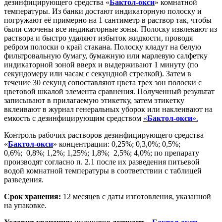
дезинфицирующего средства «
Бактол-окси
» комнатной
температуры. Из банки достают индикаторную полоску и
погружают её примерно на 1 сантиметр в раствор так, чтобы
были смочены все индикаторные зоны. Полоску извлекают из
раствора и быстро удаляют избыток жидкости, проводя
ребром полоски о край стакана. Полоску кладут на белую
фильтровальную бумагу, бумажную или марлевую салфетку
индикаторной зоной вверх и выдерживают 1 минуту (по
секундомеру или часам с секундной стрелкой). Затем в
течение 30 секунд сопоставляют цвета трех зон полоски с
цветовой шкалой элемента сравнения. Полученный результат
записывают в прилагаемую этикетку, затем этикетку
вклеивают в журнал генеральных уборок или наклеивают на
емкость с дезинфицирующим средством
«
Бактол-окси
».
Контроль рабочих растворов дезинфицирующего средства
«
Бактол-окси
» концентрации: 0,25%; 0,3,0%; 0,5%;
0,6%; 0,8%; 1,2%; 1,25%; 1,8%; 2,5%; 4,0%; по препарату
производят согласно п. 2.1 после их разведения питьевой
водой комнатной температуры в соответствии с таблицей
разведения.
Срок хранения:
12 месяцев с даты изготовления, указанной
на упаковке.