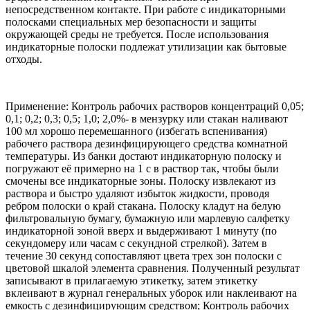
непосредственном контакте. При работе с индикаторными
полосками специальных мер безопасности и защиты
окружающей среды не требуется. После использования
индикаторные полоски подлежат утилизации как бытовые
отходы.
Применение: Контроль рабочих растворов концентраций 0,05;
0,1; 0,2; 0,3; 0,5; 1,0; 2,0%- в мензурку или стакан наливают
100 мл хорошо перемешанного (избегать вспенивания)
рабочего раствора дезинфицирующего средства комнатной
температуры. Из банки достают индикаторную полоску и
погружают её примерно на 1 с в раствор так, чтобы были
смочены все индикаторные зоны. Полоску извлекают из
раствора и быстро удаляют избыток жидкости, проводя
ребром полоски о край стакана. Полоску кладут на белую
фильтровальную бумагу, бумажную или марлевую салфетку
индикаторной зоной вверх и выдерживают 1 минуту (по
секундомеру или часам с секундной стрелкой). Затем в
течение 30 секунд сопоставляют цвета трех зон полоски с
цветовой шкалой элемента сравнения. Полученный результат
записывают в прилагаемую этикетку, затем этикетку
вклеивают в журнал генеральных уборок или наклеивают на
емкость с дезинфицирующим средством; Контроль рабочих