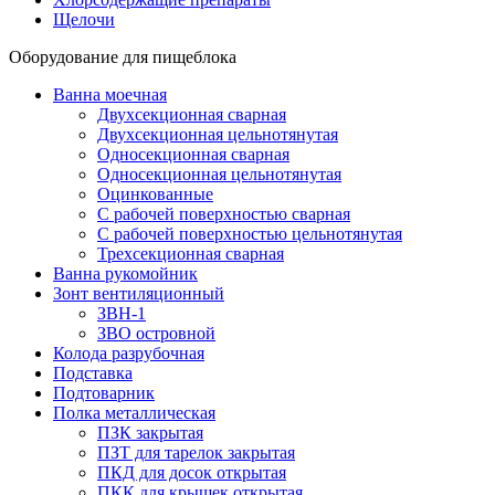
Щелочи
Оборудование для пищеблока
Ванна моечная
Двухсекционная сварная
Двухсекционная цельнотянутая
Односекционная сварная
Односекционная цельнотянутая
Оцинкованные
С рабочей поверхностью сварная
С рабочей поверхностью цельнотянутая
Трехсекционная сварная
Ванна рукомойник
Зонт вентиляционный
ЗВН-1
ЗВО островной
Колода разрубочная
Подставка
Подтоварник
Полка металлическая
ПЗК закрытая
ПЗТ для тарелок закрытая
ПКД для досок открытая
ПКК для крышек открытая