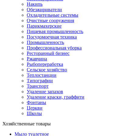
Накипь
Обезжириватели
Охладительные системы
Очистные сооружения
Парикмахерские
Пищевая промышленность
Посудомоечная техника
Промышленность
Профессиональная уборка
Ресторанный бизнес
Ржавчина
Рыбопереработка
Сельское хозяйство
Теплостанции
Типографии
Транспорт
Удаление запахов
Удаление краски, граффити
Фонтаны
Церкви
Школы
Хозяйственные товары
Мыло туалетное