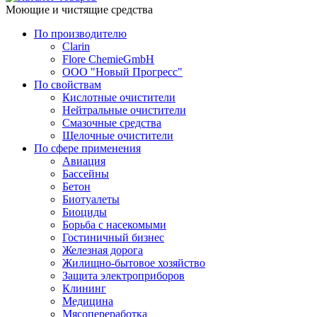
Моющие и чистящие средства
По производителю
Clarin
Flore ChemieGmbH
ООО "Новый Прогресс"
По свойствам
Кислотные очистители
Нейтральные очистители
Смазочные средства
Щелочные очистители
По сфере применения
Авиация
Бассейны
Бетон
Биотуалеты
Биоциды
Борьба с насекомыми
Гостиничный бизнес
Железная дорога
Жилищно-бытовое хозяйство
Защита электроприборов
Клининг
Медицина
Мясопереработка