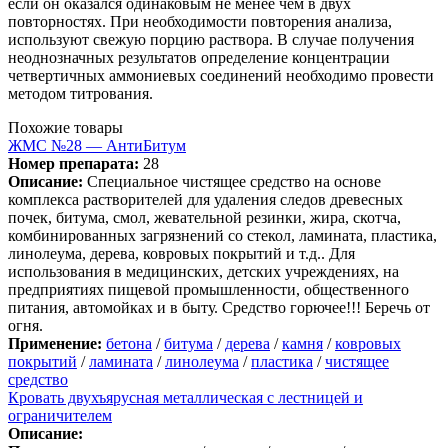
если он оказался одинаковым не менее чем в двух
повторностях. При необходимости повторения анализа,
используют свежую порцию раствора. В случае получения
неоднозначных результатов определение концентрации
четвертичных аммониевых соединений необходимо провести
методом титрования.
Похожие товары
ЖМС №28 — АнтиБитум
Номер препарата:
28
Описание:
Специальное чистящее средство на основе
комплекса растворителей для удаления следов древесных
почек, битума, смол, жевательной резинки, жира, скотча,
комбинированных загрязнений со стекол, ламината, пластика,
линолеума, дерева, ковровых покрытий и т.д.. Для
использования в медицинских, детских учреждениях, на
предприятиях пищевой промышленности, общественного
питания, автомойках и в быту. Средство горючее!!! Беречь от
огня.
Применение:
бетона
/
битума
/
дерева
/
камня
/
ковровых
покрытий
/
ламината
/
линолеума
/
пластика
/
чистящее
средство
Кровать двухъярусная металлическая с лестницей и
ограничителем
Описание: