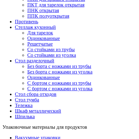
ПКТ для тарелок открытая
ПНК открытая
ППК полуоткрытая
Противень
Стеллаж кухонный
Для тарелок
Оцинкованные
Решетчатые
Со стойками из трубы
Со стойками из уголка
Стол разделочный
Без борта с ножками из трубы
Без борта с ножками из уголка
Оцинкованные
С бортом с ножками из трубы
С бортом с ножками из уголка
Стол сбора отходов
Стол тумба
Тележка
Шкаф металлический
Шпилька
Упаковочные материалы для продуктов
Вакуумные упаковки