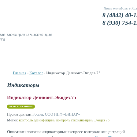
Наши телефоны в Кал
8 (4842) 40-1
8 (930) 754-1
ные моющие и чистящие
уге
Наши Цены
Доставка и оплата
Фото
Устранение запахов
Главная
-
Каталог
- Индикатор Дезиконт-Экодез-75
Индикаторы
Индикатор Дезиконт-Экодез-75
есть в наличии
Производитель:
Россия, ООО НПФ «ВИНАР»
Метки:
контроль дезинфекции
/
контроль стерилизации
/
Экодез 75
Описание:
полоски индикаторные экспресс-контроля концентраций