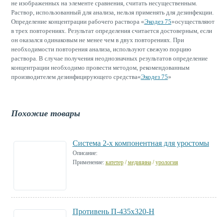
не изображенных на элементе сравнения, считать несущественным.
Раствор, использованный для анализа, нельзя применять для дезинфекции.
Определение концентрации рабочего раствора «
Экодез 75
»осуществляют
в трех повторениях. Результат определения считается достоверным, если
он оказался одинаковым не менее чем в двух повторениях. При
необходимости повторения анализа, используют свежую порцию
раствора. В случае получения неоднозначных результатов определение
концентрации необходимо провести методом, рекомендованным
производителем дезинфицирующего средства«
Экодез 75
»
Похожие товары
Cистема 2-х компонентная для уростомы
Описание:
Применение:
катетер
/
медицина
/
урология
Противень П-435х320-Н