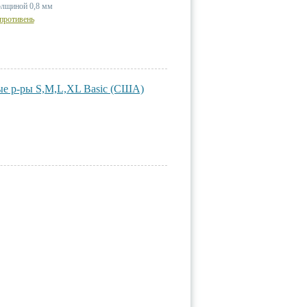
олщиной 0,8 мм
противень
ые p-ры S,M,L,XL Basic (США)