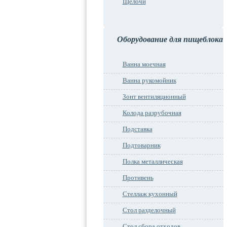
Щелочи
Оборудование для пищеблока
Ванна моечная
Ванна рукомойник
Зонт вентиляционный
Колода разрубочная
Подставка
Подтоварник
Полка металлическая
Противень
Стеллаж кухонный
Стол разделочный
Стол сбора отходов