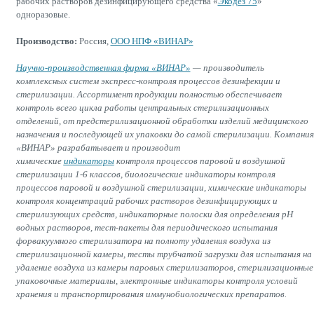
рабочих растворов дезинфицирующего средства «
Экодез 75
»
одноразовые.
Производство:
Россия,
ООО НПФ «ВИНАР»
Научно-производственная фирма «ВИНАР»
— производитель
комплексных систем экспресс-контроля процессов дезинфекции и
стерилизации. Ассортимент продукции полностью обеспечивает
контроль всего цикла работы центральных стерилизационных
отделений, от предстерилизационной обработки изделий медицинского
назначения и последующей их упаковки до самой стерилизации. Компания
«ВИНАР» разрабатывает и производит
химические
индикаторы
контроля процессов паровой и воздушной
стерилизации 1-6 классов, биологические индикаторы контроля
процессов паровой и воздушной стерилизации, химические индикаторы
контроля концентраций рабочих растворов дезинфицирующих и
стерилизующих средств, индикаторные полоски для определения рН
водных растворов, тест-пакеты для периодического испытания
форвакуумного стерилизатора на полноту удаления воздуха из
стерилизационной камеры, тесты трубчатой загрузки для испытания на
удаление воздуха из камеры паровых стерилизаторов, стерилизационные
упаковочные материалы, электронные индикаторы контроля условий
хранения и транспортирования иммунобиологических препаратов.