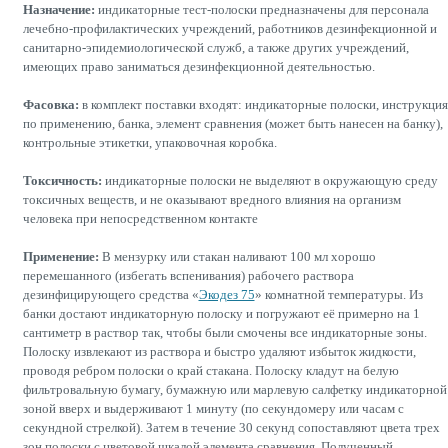
Назначение:
индикаторные тест-полоски предназначены для персонала
лечебно-профилактических учреждений, работников дезинфекционной и
санитарно-эпидемиологической служб, а также других учреждений,
имеющих право заниматься дезинфекционной деятельностью.
Фасовка:
в комплект поставки входят: индикаторные полоски, инструкция
по применению, банка, элемент сравнения (может быть нанесен на банку),
контрольные этикетки, упаковочная коробка.
Токсичность:
индикаторные полоски не выделяют в окружающую среду
токсичных веществ, и не оказывают вредного влияния на организм
человека при непосредственном контакте
Применение:
В мензурку или стакан наливают 100 мл хорошо
перемешанного (избегать вспенивания) рабочего раствора
дезинфицирующего средства «
Экодез 75
» комнатной температуры. Из
банки достают индикаторную полоску и погружают её примерно на 1
сантиметр в раствор так, чтобы были смочены все индикаторные зоны.
Полоску извлекают из раствора и быстро удаляют избыток жидкости,
проводя ребром полоски о край стакана. Полоску кладут на белую
фильтровальную бумагу, бумажную или марлевую салфетку индикаторной
зоной вверх и выдерживают 1 минуту (по секундомеру или часам с
секундной стрелкой). Затем в течение 30 секунд сопоставляют цвета трех
зон полоски с цветовой шкалой элемента сравнения. Полученный