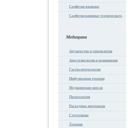
Салфетки влажные
Салфетки влажные технического назначения
Медицина
Акушерство и гинекология
Анестезиология и реанимация
Гастроэнтерология
Инфузионная терапия
Медицинские кресла
Проктология
Расходные материалы
Стетоскопы
Терапия