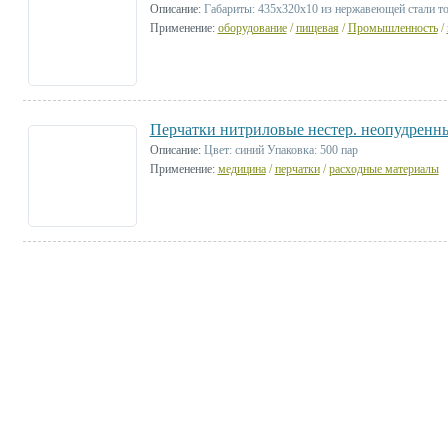
Описание:
Габариты: 435х320х10 из нержавеющей стали т
Применение:
оборудование
/
пищевая
/
Промышленность
/
Перчатки нитриловые нестер. неопудренн
Описание:
Цвет: синий Упаковка: 500 пар
Применение:
медицина
/
перчатки
/
расходные материалы