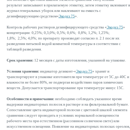
результат записывают в прилагаемую этикетку, затем этикетку вклеивают в
журнал генеральных уборок или наклеивают на емкость с
дезинфицирующим средством«
Экодез 75
».
Контроль рабочих растворов дезинфицирующего средства «
Экодез 75
»
концентрации: 0,25%; 0,3,0%; 0,5%; 0,6%; 0,8%; 1,2%; 1,25%;
1,8%; 2,5%; 4,0%; по препарату производят согласно п. 2.1 после их
разведения питьевой водой комнатной температуры в соответствии с
таблицей разведения.
Срок хранения:
12 месяцев с даты изготовления, указанной на упаковке.
Условия хранения:
индикатор дезиконт-«
Экодез 75
» хранят и
транспортируют в упаковке изготовителя при температуре от 5С до 40С и
влажности не более 80%, не подвергая воздействию паров химических
веществ. Допускается транспортирование при температуре минус 15С.
Особенности и примечания:
необходимо соблюдать указанное время
выдержки индикаторных полосок в растворе и на фильтровальной бумаге.
Сопоставление цвета индикаторной полоски с цветовой шкалой элемента
сравнения следует проводить в условиях нормальной освещенности
рабочего места при естественном (рассеянном солнечном свете) или
искусственном освещении. Появление на индикаторных полосках ореолов,