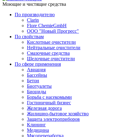
Моющие и чистящие средства
По производителю
Clarin
Flore ChemieGmbH
ООО "Новый Прогресс"
По свойствам
Кислотные очистители
Нейтральные очистители
Смазочные средства
Щелочные очистители
По сфере применения
Авиация
Бассейны
Бетон
Биотуалеты
Биоциды
Борьба с насекомыми
Гостиничный бизнес
Железная дорога
Жилищно-бытовое хозяйство
Защита электроприборов
Клининг
Медицина
Мясопереработка