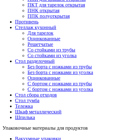
ПКТ для тарелок открытая
ПНК открытая
ППК полуоткрытая
Противень
Стеллаж кухонный
Для тарелок
Оцинкованные
Решетчатые
Со стойками из трубы
Со стойками из уголка
Стол разделочный
Без борта с ножками из трубы
Без борта с ножками из уголка
Оцинкованные
С бортом с ножками из трубы
С бортом с ножками из уголка
Стол сбора отходов
Стол тумба
Тележка
Шкаф металлический
Шпилька
Упаковочные материалы для продуктов
Вакуумные упаковки