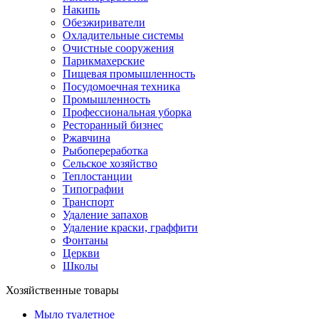
Накипь
Обезжириватели
Охладительные системы
Очистные сооружения
Парикмахерские
Пищевая промышленность
Посудомоечная техника
Промышленность
Профессиональная уборка
Ресторанный бизнес
Ржавчина
Рыбопереработка
Сельское хозяйство
Теплостанции
Типографии
Транспорт
Удаление запахов
Удаление краски, граффити
Фонтаны
Церкви
Школы
Хозяйственные товары
Мыло туалетное