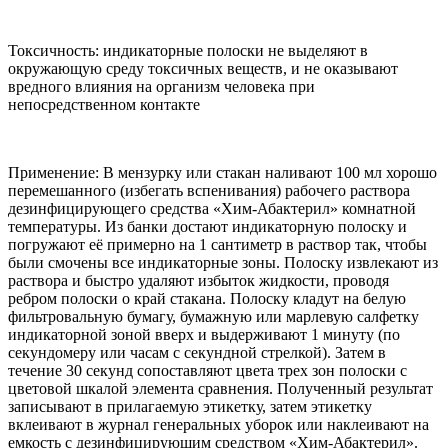
Токсичность: индикаторные полоски не выделяют в
окружающую среду токсичных веществ, и не оказывают
вредного влияния на организм человека при
непосредственном контакте
Применение: В мензурку или стакан наливают 100 мл хорошо
перемешанного (избегать вспенивания) рабочего раствора
дезинфицирующего средства «Хим-Абактерил» комнатной
температуры. Из банки достают индикаторную полоску и
погружают её примерно на 1 сантиметр в раствор так, чтобы
были смочены все индикаторные зоны. Полоску извлекают из
раствора и быстро удаляют избыток жидкости, проводя
ребром полоски о край стакана. Полоску кладут на белую
фильтровальную бумагу, бумажную или марлевую салфетку
индикаторной зоной вверх и выдерживают 1 минуту (по
секундомеру или часам с секундной стрелкой). Затем в
течение 30 секунд сопоставляют цвета трех зон полоски с
цветовой шкалой элемента сравнения. Полученный результат
записывают в прилагаемую этикетку, затем этикетку
вклеивают в журнал генеральных уборок или наклеивают на
емкость с дезинфицирующим средством «Хим-Абактерил».