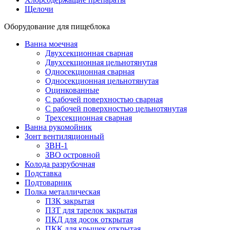
Щелочи
Оборудование для пищеблока
Ванна моечная
Двухсекционная сварная
Двухсекционная цельнотянутая
Односекционная сварная
Односекционная цельнотянутая
Оцинкованные
С рабочей поверхностью сварная
С рабочей поверхностью цельнотянутая
Трехсекционная сварная
Ванна рукомойник
Зонт вентиляционный
ЗВН-1
ЗВО островной
Колода разрубочная
Подставка
Подтоварник
Полка металлическая
ПЗК закрытая
ПЗТ для тарелок закрытая
ПКД для досок открытая
ПКК для крышек открытая