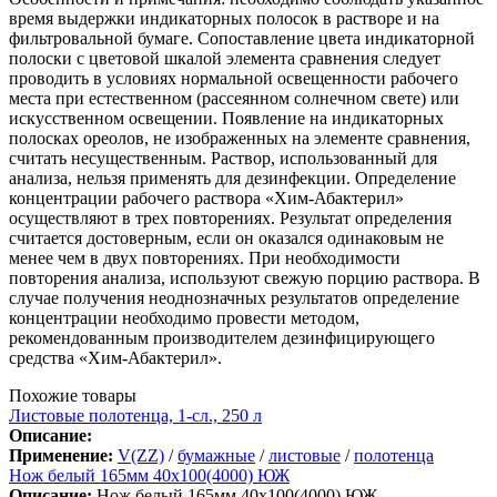
время выдержки индикаторных полосок в растворе и на
фильтровальной бумаге. Сопоставление цвета индикаторной
полоски с цветовой шкалой элемента сравнения следует
проводить в условиях нормальной освещенности рабочего
места при естественном (рассеянном солнечном свете) или
искусственном освещении. Появление на индикаторных
полосках ореолов, не изображенных на элементе сравнения,
считать несущественным. Раствор, использованный для
анализа, нельзя применять для дезинфекции. Определение
концентрации рабочего раствора «Хим-Абактерил»
осуществляют в трех повторениях. Результат определения
считается достоверным, если он оказался одинаковым не
менее чем в двух повторениях. При необходимости
повторения анализа, используют свежую порцию раствора. В
случае получения неоднозначных результатов определение
концентрации необходимо провести методом,
рекомендованным производителем дезинфицирующего
средства «Хим-Абактерил».
Похожие товары
Листовые полотенца, 1-сл., 250 л
Описание:
Применение:
V(ZZ)
/
бумажные
/
листовые
/
полотенца
Нож белый 165мм 40х100(4000) ЮЖ
Описание:
Нож белый 165мм 40х100(4000) ЮЖ