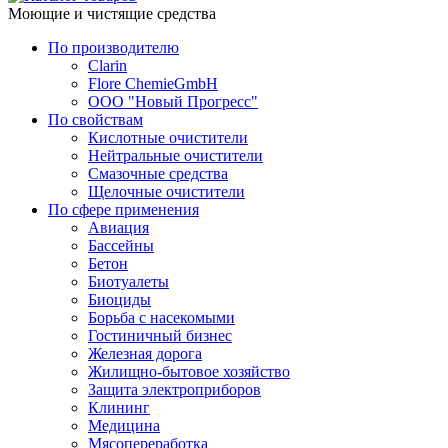
Моющие и чистящие средства
По производителю
Clarin
Flore ChemieGmbH
ООО "Новый Прогресс"
По свойствам
Кислотные очистители
Нейтральные очистители
Смазочные средства
Щелочные очистители
По сфере применения
Авиация
Бассейны
Бетон
Биотуалеты
Биоциды
Борьба с насекомыми
Гостиничный бизнес
Железная дорога
Жилищно-бытовое хозяйство
Защита электроприборов
Клининг
Медицина
Мясопереработка