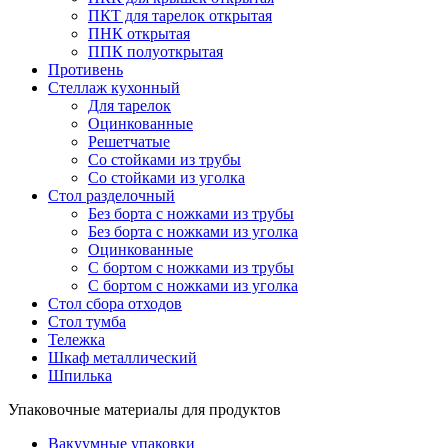
ПКТ для тарелок открытая
ПНК открытая
ППК полуоткрытая
Противень
Стеллаж кухонный
Для тарелок
Оцинкованные
Решетчатые
Со стойками из трубы
Со стойками из уголка
Стол разделочный
Без борта с ножками из трубы
Без борта с ножками из уголка
Оцинкованные
С бортом с ножками из трубы
С бортом с ножками из уголка
Стол сбора отходов
Стол тумба
Тележка
Шкаф металлический
Шпилька
Упаковочные материалы для продуктов
Вакуумные упаковки