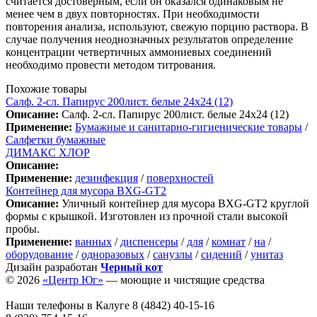
считается достоверным, если он оказался одинаковым не
менее чем в двух повторностях. При необходимости
повторения анализа, используют, свежую порцию раствора. В
случае получения неоднозначных результатов определение
концентрации четвертичных аммониевых соединений
необходимо провести методом титрования.
Похожие товары
Салф. 2-сл. Папирус 200лист. белые 24х24 (12)
Описание:
Салф. 2-сл. Папирус 200лист. белые 24х24 (12)
Применение:
Бумажные и санитарно-гигиенические товары
/
Салфетки бумажные
ДИМАКС ХЛОР
Описание:
Применение:
дезинфекция
/
поверхностей
Контейнер для мусора BXG-GT2
Описание:
Уличный контейнер для мусора BXG-GT2 круглой
формы с крышкой. Изготовлен из прочной стали высокой
пробы.
Применение:
ванных
/
диспенсеры
/
для
/
комнат
/
на
/
оборудование
/
одноразовых
/
санузлы
/
сидений
/
унитаз
Дизайн разработан
Черный кот
© 2026
«Центр Юг»
— моющие и чистящие средства
Наши телефоны в Калуге
8 (4842) 40-15-16