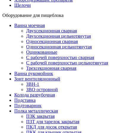
Щелочи
Оборудование для пищеблока
Ванна моечная
Двухсекционная сварная
Двухсекционная цельнотянутая
Односекционная сварная
Односекционная цельнотянутая
Оцинкованные
С рабочей поверхностью сварная
С рабочей поверхностью цельнотянутая
Трехсекционная сварная
Ванна рукомойник
Зонт вентиляционный
ЗВН-1
ЗВО островной
Колода разрубочная
Подставка
Подтоварник
Полка металлическая
ПЗК закрытая
ПЗТ для тарелок закрытая
ПКД для досок открытая
ПКК для крышек открытая