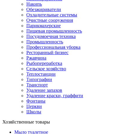
Накипь
Обезжириватели
Охладительные системы
Очистные сооружения
Парикмахерские
Пищевая промышленность
Посудомоечная техника
Промышленность
Профессиональная уборка
Ресторанный бизнес
Ржавчина
Рыбопереработка
Сельское хозяйство
Теплостанции
Типографии
Транспорт
Удаление запахов
Удаление краски, граффити
Фонтаны
Церкви
Школы
Хозяйственные товары
Мыло туалетное