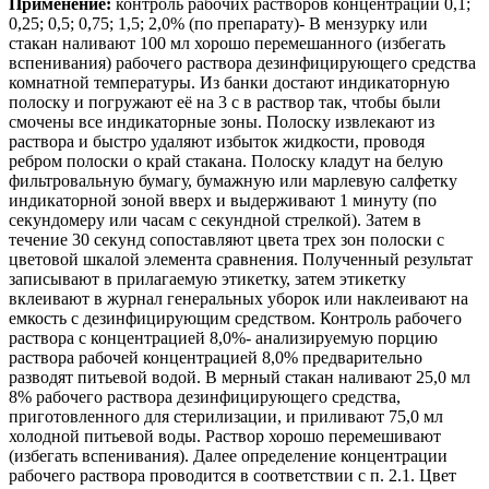
Применение:
контроль рабочих растворов концентраций 0,1;
0,25; 0,5; 0,75; 1,5; 2,0% (по препарату)- В мензурку или
стакан наливают 100 мл хорошо перемешанного (избегать
вспенивания) рабочего раствора дезинфицирующего средства
комнатной температуры. Из банки достают индикаторную
полоску и погружают её на 3 с в раствор так, чтобы были
смочены все индикаторные зоны. Полоску извлекают из
раствора и быстро удаляют избыток жидкости, проводя
ребром полоски о край стакана. Полоску кладут на белую
фильтровальную бумагу, бумажную или марлевую салфетку
индикаторной зоной вверх и выдерживают 1 минуту (по
секундомеру или часам с секундной стрелкой). Затем в
течение 30 секунд сопоставляют цвета трех зон полоски с
цветовой шкалой элемента сравнения. Полученный результат
записывают в прилагаемую этикетку, затем этикетку
вклеивают в журнал генеральных уборок или наклеивают на
емкость с дезинфицирующим средством. Контроль рабочего
раствора с концентрацией 8,0%- анализируемую порцию
раствора рабочей концентрацией 8,0% предварительно
разводят питьевой водой. В мерный стакан наливают 25,0 мл
8% рабочего раствора дезинфицирующего средства,
приготовленного для стерилизации, и приливают 75,0 мл
холодной питьевой воды. Раствор хорошо перемешивают
(избегать вспенивания). Далее определение концентрации
рабочего раствора проводится в соответствии с п. 2.1. Цвет