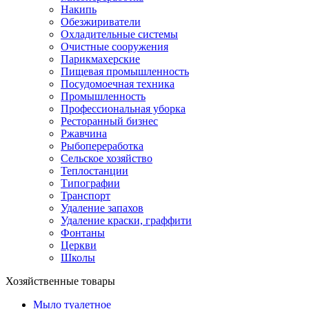
Накипь
Обезжириватели
Охладительные системы
Очистные сооружения
Парикмахерские
Пищевая промышленность
Посудомоечная техника
Промышленность
Профессиональная уборка
Ресторанный бизнес
Ржавчина
Рыбопереработка
Сельское хозяйство
Теплостанции
Типографии
Транспорт
Удаление запахов
Удаление краски, граффити
Фонтаны
Церкви
Школы
Хозяйственные товары
Мыло туалетное