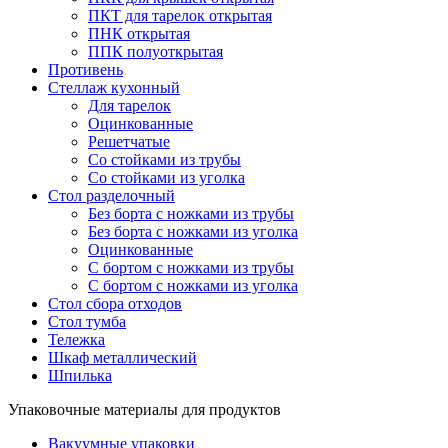
ПКТ для тарелок открытая
ПНК открытая
ППК полуоткрытая
Противень
Стеллаж кухонный
Для тарелок
Оцинкованные
Решетчатые
Со стойками из трубы
Со стойками из уголка
Стол разделочный
Без борта с ножками из трубы
Без борта с ножками из уголка
Оцинкованные
С бортом с ножками из трубы
С бортом с ножками из уголка
Стол сбора отходов
Стол тумба
Тележка
Шкаф металлический
Шпилька
Упаковочные материалы для продуктов
Вакуумные упаковки