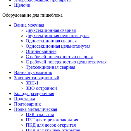
Щелочи
Оборудование для пищеблока
Ванна моечная
Двухсекционная сварная
Двухсекционная цельнотянутая
Односекционная сварная
Односекционная цельнотянутая
Оцинкованные
С рабочей поверхностью сварная
С рабочей поверхностью цельнотянутая
Трехсекционная сварная
Ванна рукомойник
Зонт вентиляционный
ЗВН-1
ЗВО островной
Колода разрубочная
Подставка
Подтоварник
Полка металлическая
ПЗК закрытая
ПЗТ для тарелок закрытая
ПКД для досок открытая
ПКК для крышек открытая