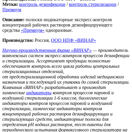
Метки:
контроль дезинфекции
/
контроль стерилизации
/
Премиум
Описание:
полоски индикаторные экспресс-контроля
концентраций рабочих растворов дезинфицирующего
средства
«Премиум»
одноразовые.
Производство:
Россия,
ООО НПФ «ВИНАР»
Научно-производственная фирма «ВИНАР»
— производитель
комплексных систем экспресс-контроля процессов дезинфекции
и стерилизации. Ассортимент продукции полностью
обеспечивает контроль всего цикла работы центральных
стерилизационных отделений,
от предстерилизационной обработки изделий медицинского
назначения и последующей их упаковки до самой стерилизации.
Компания «ВИНАР» разрабатывает и производит
химические
индикаторы
контроля процессов паровой и
воздушной стерилизации 1-6 классов, биологические
индикаторы контроля процессов паровой и воздушной
стерилизации, химические индикаторы контроля
концентраций рабочих растворов дезинфицирующих и
стерилизующих средств, индикаторные полоски для
определения рН водных растворов, тест-пакеты для
периодического испытания форвакуумного стерилизатора на