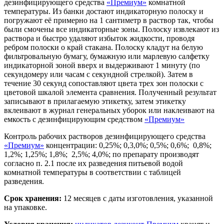
дезинфицирующего средства
«Премиум»
комнатной
температуры. Из банки достают индикаторную полоску и
погружают её примерно на 1 сантиметр в раствор так, чтобы
были смочены все индикаторные зоны. Полоску извлекают из
раствора и быстро удаляют избыток жидкости, проводя
ребром полоски о край стакана. Полоску кладут на белую
фильтровальную бумагу, бумажную или марлевую салфетку
индикаторной зоной вверх и выдерживают 1 минуту (по
секундомеру или часам с секундной стрелкой). Затем в
течение 30 секунд сопоставляют цвета трех зон полоски с
цветовой шкалой элемента сравнения. Полученный результат
записывают в прилагаемую этикетку, затем этикетку
вклеивают в журнал генеральных уборок или наклеивают на
емкость с дезинфицирующим средством
«Премиум»
Контроль рабочих растворов дезинфицирующего средства
«Премиум»
концентрации: 0,25%; 0,3,0%; 0,5%; 0,6%; 0,8%;
1,2%; 1,25%; 1,8%; 2,5%; 4,0%; по препарату производят
согласно п. 2.1 после их разведения питьевой водой
комнатной температуры в соответствии с таблицей
разведения.
Срок хранения:
12 месяцев с даты изготовления, указанной
на упаковке.