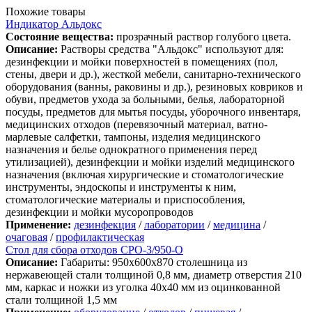
Похожие товары
Индикатор Альдокс
Состояние вещества:
прозрачный раствор голубого цвета.
Описание:
Растворы средства "Альдокс" используют для:
дезинфекции и мойки поверхностей в помещениях (пол,
стены, двери и др.), жесткой мебели, санитарно-технического
оборудования (ванны, раковины и др.), резиновых ковриков и
обуви, предметов ухода за больными, белья, лабораторной
посуды, предметов для мытья посуды, уборочного инвентаря,
медицинских отходов (перевязочный материал, ватно-
марлевые салфетки, тампоны, изделия медицинского
назначения и белье однократного применения перед
утилизацией), дезинфекции и мойки изделий медицинского
назначения (включая хирургические и стоматологические
инструменты, эндоскопы и инструменты к ним,
стоматологические материалы и приспособления,
дезинфекции и мойки мусоропроводов
Применение:
дезинфекция
/
лаборатории
/
медицина
/
очаговая
/
профилактическая
Стол для сбора отходов СРО-3/950-О
Описание:
Габариты: 950х600х870 столешница из
нержавеющей стали толщиной 0,8 мм, диаметр отверстия 210
мм, каркас и ножки из уголка 40х40 мм из оцинкованной
стали толщиной 1,5 мм