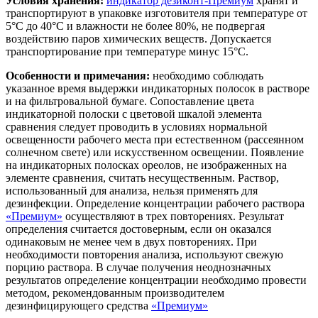
Условия хранения:
индикатор дезиконт-Премиум
хранят и
транспортируют в упаковке изготовителя при температуре от
5°С до 40°С и влажности не более 80%, не подвергая
воздействию паров химических веществ. Допускается
транспортирование при температуре минус 15°С.
Особенности и примечания:
необходимо соблюдать
указанное время выдержки индикаторных полосок в растворе
и на фильтровальной бумаге. Сопоставление цвета
индикаторной полоски с цветовой шкалой элемента
сравнения следует проводить в условиях нормальной
освещенности рабочего места при естественном (рассеянном
солнечном свете) или искусственном освещении. Появление
на индикаторных полосках ореолов, не изображенных на
элементе сравнения, считать несущественным. Раствор,
использованный для анализа, нельзя применять для
дезинфекции. Определение концентрации рабочего раствора
«Премиум»
осуществляют в трех повторениях. Результат
определения считается достоверным, если он оказался
одинаковым не менее чем в двух повторениях. При
необходимости повторения анализа, используют свежую
порцию раствора. В случае получения неоднозначных
результатов определение концентрации необходимо провести
методом, рекомендованным производителем
дезинфицирующего средства
«Премиум»