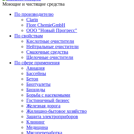
Моющие и чистящие средства
По производителю
Clarin
Flore ChemieGmbH
ООО "Новый Прогресс"
По свойствам
Кислотные очистители
Нейтральные очистители
Смазочные средства
Щелочные очистители
По сфере применения
Авиация
Бассейны
Бетон
Биотуалеты
Биоциды
Борьба с насекомыми
Гостиничный бизнес
Железная дорога
Жилищно-бытовое хозяйство
Защита электроприборов
Клининг
Медицина
Мясопереработка