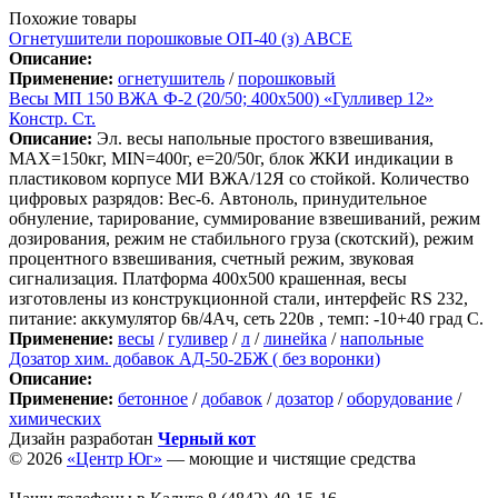
Похожие товары
Огнетушители порошковые ОП-40 (з) АВСЕ
Описание:
Применение:
огнетушитель
/
порошковый
Весы МП 150 ВЖА Ф-2 (20/50; 400х500) «Гулливер 12»
Констр. Ст.
Описание:
Эл. весы напольные простого взвешивания,
МАХ=150кг, MIN=400г, e=20/50г, блок ЖКИ индикации в
пластиковом корпусе МИ ВЖА/12Я со стойкой. Количество
цифровых разрядов: Вес-6. Автоноль, принудительное
обнуление, тарирование, суммирование взвешиваний, режим
дозирования, режим не стабильного груза (скотский), режим
процентного взвешивания, счетный режим, звуковая
сигнализация. Платформа 400х500 крашенная, весы
изготовлены из конструкционной стали, интерфейс RS 232,
питание: аккумулятор 6в/4Ач, сеть 220в , темп: -10+40 град С.
Применение:
весы
/
гуливер
/
л
/
линейка
/
напольные
Дозатор хим. добавок АД-50-2БЖ ( без воронки)
Описание:
Применение:
бетонное
/
добавок
/
дозатор
/
оборудование
/
химических
Дизайн разработан
Черный кот
© 2026
«Центр Юг»
— моющие и чистящие средства