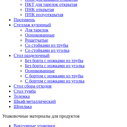
ПКТ для тарелок открытая
ПНК открытая
ППК полуоткрытая
Противень
Стеллаж кухонный
Для тарелок
Оцинкованные
Решетчатые
Со стойками из трубы
Со стойками из уголка
Стол разделочный
Без борта с ножками из трубы
Без борта с ножками из уголка
Оцинкованные
С бортом с ножками из трубы
С бортом с ножками из уголка
Стол сбора отходов
Стол тумба
Тележка
Шкаф металлический
Шпилька
Упаковочные материалы для продуктов
Вакуумные упаковки