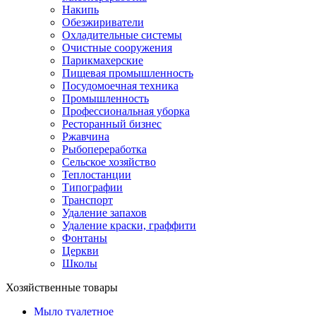
Накипь
Обезжириватели
Охладительные системы
Очистные сооружения
Парикмахерские
Пищевая промышленность
Посудомоечная техника
Промышленность
Профессиональная уборка
Ресторанный бизнес
Ржавчина
Рыбопереработка
Сельское хозяйство
Теплостанции
Типографии
Транспорт
Удаление запахов
Удаление краски, граффити
Фонтаны
Церкви
Школы
Хозяйственные товары
Мыло туалетное