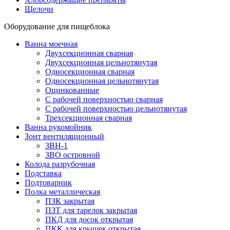
Щелочи
Оборудование для пищеблока
Ванна моечная
Двухсекционная сварная
Двухсекционная цельнотянутая
Односекционная сварная
Односекционная цельнотянутая
Оцинкованные
С рабочей поверхностью сварная
С рабочей поверхностью цельнотянутая
Трехсекционная сварная
Ванна рукомойник
Зонт вентиляционный
ЗВН-1
ЗВО островной
Колода разрубочная
Подставка
Подтоварник
Полка металлическая
ПЗК закрытая
ПЗТ для тарелок закрытая
ПКД для досок открытая
ПКК для крышек открытая