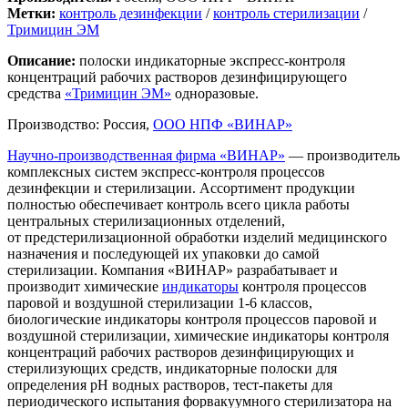
Метки:
контроль дезинфекции
/
контроль стерилизации
/
Тримицин ЭМ
Описание:
полоски индикаторные экспресс-контроля
концентраций рабочих растворов дезинфицирующего
средства
«Тримицин ЭМ»
одноразовые.
Производство: Россия,
ООО НПФ «ВИНАР»
Научно-производственная фирма «ВИНАР»
— производитель
комплексных систем экспресс-контроля процессов
дезинфекции и стерилизации. Ассортимент продукции
полностью обеспечивает контроль всего цикла работы
центральных стерилизационных отделений,
от предстерилизационной обработки изделий медицинского
назначения и последующей их упаковки до самой
стерилизации. Компания «ВИНАР» разрабатывает и
производит химические
индикаторы
контроля процессов
паровой и воздушной стерилизации 1-6 классов,
биологические индикаторы контроля процессов паровой и
воздушной стерилизации, химические индикаторы контроля
концентраций рабочих растворов дезинфицирующих и
стерилизующих средств, индикаторные полоски для
определения рН водных растворов, тест-пакеты для
периодического испытания форвакуумного стерилизатора на