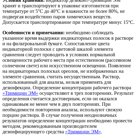
Условия хранения:
индикатор дезиконт-Тримицин ЭМ
хранят и транспортируют в упаковке изготовителя при
температуре от 5°С до 40°С и влажности не более 80%, не
подвергая воздействию паров химических веществ.
Допускается транспортирование при температуре минус 15°С.
Особенности и примечания:
необходимо соблюдать
указанное время выдержки индикаторных полосок в растворе
и на фильтровальной бумаге. Сопоставление цвета
индикаторной полоски с цветовой шкалой элемента
сравнения следует проводить в условиях нормальной
освещенности рабочего места при естественном (рассеянном
солнечном свете) или искусственном освещении. Появление
на индикаторных полосках ореолов, не изображенных на
элементе сравнения, считать несущественным. Раствор,
использованный для анализа, нельзя применять для
дезинфекции. Определение концентрации рабочего раствора
«Тримицин ЭМ»
осуществляют в трех повторениях. Результат
определения считается достоверным, если он оказался
одинаковым не менее чем в двух повторениях. При
необходимости повторения анализа, используют свежую
порцию раствора. В случае получения неоднозначных
результатов определение концентрации необходимо провести
методом, рекомендованным производителем
дезинфицирующего средства
«Тримицин ЭМ»
.