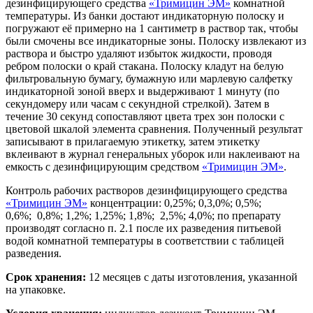
дезинфицирующего средства
«Тримицин ЭМ»
комнатной
температуры. Из банки достают индикаторную полоску и
погружают её примерно на 1 сантиметр в раствор так, чтобы
были смочены все индикаторные зоны. Полоску извлекают из
раствора и быстро удаляют избыток жидкости, проводя
ребром полоски о край стакана. Полоску кладут на белую
фильтровальную бумагу, бумажную или марлевую салфетку
индикаторной зоной вверх и выдерживают 1 минуту (по
секундомеру или часам с секундной стрелкой). Затем в
течение 30 секунд сопоставляют цвета трех зон полоски с
цветовой шкалой элемента сравнения. Полученный результат
записывают в прилагаемую этикетку, затем этикетку
вклеивают в журнал генеральных уборок или наклеивают на
емкость с дезинфицирующим средством
«Тримицин ЭМ»
.
Контроль рабочих растворов дезинфицирующего средства
«Тримицин ЭМ»
концентрации: 0,25%; 0,3,0%; 0,5%;
0,6%; 0,8%; 1,2%; 1,25%; 1,8%; 2,5%; 4,0%; по препарату
производят согласно п. 2.1 после их разведения питьевой
водой комнатной температуры в соответствии с таблицей
разведения.
Срок хранения:
12 месяцев с даты изготовления, указанной
на упаковке.