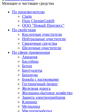
Моющие и чистящие средства
По производителю
Clarin
Flore ChemieGmbH
ООО "Новый Прогресс"
По свойствам
Кислотные очистители
Нейтральные очистители
Смазочные средства
Щелочные очистители
По сфере применения
Авиация
Бассейны
Бетон
Биотуалеты
Биоциды
Борьба с насекомыми
Гостиничный бизнес
Железная дорога
Жилищно-бытовое хозяйство
Защита электроприборов
Клининг
Медицина
Мясопереработка