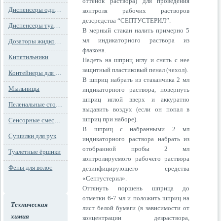
оттенок раствора) для проведения
Диспенсеры одноразовых сидений на унитаз
контроля рабочих растворов
дезсредства “СЕПТУСТЕРИЛ”.
Диспенсеры туалетной бумаги
В мерный стакан налить примерно 5
мл индикаторного раствора из
Дозаторы жидкого мыла
флакона.
Кипятильники
Надеть на шприц иглу и снять с нее
защитный пластиковый пенал (чехол).
Контейнеры для мусора
В шприц набрать из стаканчика 2 мл
Мыльницы
индикаторного раствора, повернуть
шприц иглой вверх и аккуратно
Пеленальные столы и детские сидения
выдавить воздух (если он попал в
шприц при наборе).
Сенсорные смесители
В шприц с набранными 2 мл
Сушилки для рук
индикаторного раствора набрать из
отобранной пробы 2 мл
Туалетные ёршики
контролируемого рабочего раствора
Фены для волос
дезинфицирующего средства
«Септустерил».
Оттянуть поршень шприца до
отметки 6-7 мл и положить шприц на
Техническая
лист белой бумаги (в зависимости от
химия
концентрации дезраствора,