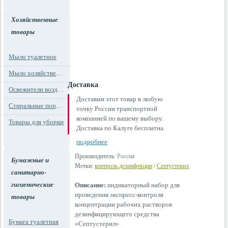
Хозяйственные
товары
Мыло туалетное
Мыло хозяйственное
Доставка
Освежители воздуха
Доставим этот товар в любую
Стиральные порошки
точку России транспортной
компанией по вашему выбору.
Товары для уборки
Доставка по Калуге бесплатна.
подробнее
Производитель:
Россия
Бумажные и
Метки:
контроль дезинфекции
/
Септустерил
санитарно-
гигиенические
Описание:
индикаторный набор для
проведения экспресс-контроля
товары
концентрации рабочих растворов
дезинфицирующего средства
Бумага туалетная
«Септустерил»