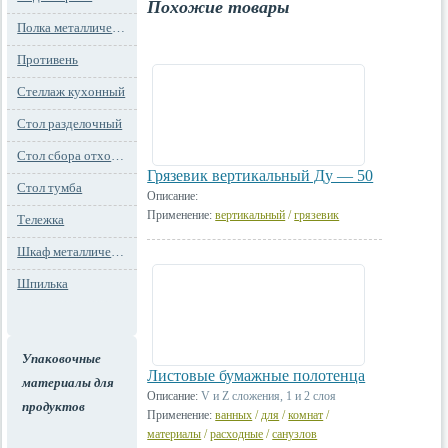
Похожие товары
Полка металлическая
Противень
Стеллаж кухонный
Стол разделочный
Стол сбора отходов
Грязевик вертикальный Ду — 50
Стол тумба
Описание:
Применение:
вертикальный
/
грязевик
Тележка
Шкаф металлический
Шпилька
Упаковочные
Листовые бумажные полотенца
материалы для
Описание:
V и Z сложения, 1 и 2 слоя
продуктов
Применение:
ванных
/
для
/
комнат
/
материалы
/
расходные
/
санузлов