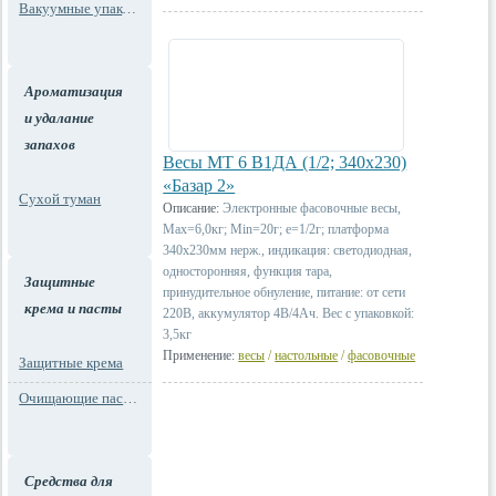
Вакуумные упаковки
Ароматизация
и удалание
запахов
Весы МТ 6 В1ДА (1/2; 340х230)
«Базар 2»
Сухой туман
Описание:
Электронные фасовочные весы,
Max=6,0кг; Min=20г; e=1/2г; платформа
340х230мм нерж., индикация: светодиодная,
односторонняя, функция тара,
Защитные
принудительное обнуление, питание: от сети
крема и пасты
220В, аккумулятор 4В/4Ач. Вес с упаковкой:
3,5кг
Применение:
весы
/
настольные
/
фасовочные
Защитные крема
Очищающие пасты для рук
Средства для