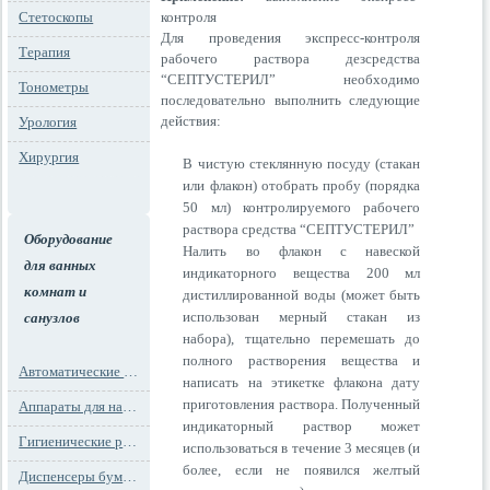
Стетоскопы
контроля
Для проведения экспресс-контроля
Терапия
рабочего раствора дезсредства
“СЕПТУСТЕРИЛ” необходимо
Тонометры
последовательно выполнить следующие
действия:
Урология
Хирургия
В чистую стеклянную посуду (стакан
или флакон) отобрать пробу (порядка
50 мл) контролируемого рабочего
раствора средства “СЕПТУСТЕРИЛ”
Оборудование
Налить во флакон с навеской
для ванных
индикаторного вещества 200 мл
комнат и
дистиллированной воды (может быть
использован мерный стакан из
санузлов
набора), тщательно перемешать до
полного растворения вещества и
Автоматические освежители воздуха
написать на этикетке флакона дату
приготовления раствора. Полученный
Аппараты для надевания бахил
индикаторный раствор может
Гигиенические расходные материалы
использоваться в течение 3 месяцев (и
более, если не появился желтый
Диспенсеры бумажных полотенец