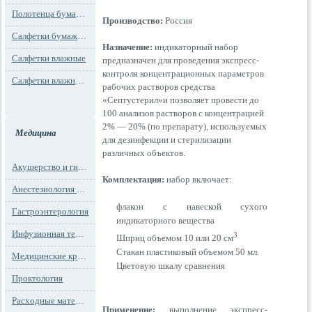
Полотенца бумажные
Производство:
Россия
Салфетки бумажные
Назначение:
индикаторный набор
Салфетки влажные
предназначен для проведения экспресс-
контроля концентрационных параметров
Салфетки влажные технического назначения
рабочих растворов средства
«Септустерил»и позволяет провести до
100 анализов растворов с концентрацией
2% — 20% (по препарату), используемых
Медицина
для дезинфекции и стерилизации
различных объектов.
Акушерство и гинекология
Комплектация:
набор включает:
Анестезиология и реанимация
флакон с навеской сухого
Гастроэнтерология
индикаторного вещества
Инфузионная терапия
3
Шприц объемом 10 или 20 см
Стакан пластиковый объемом 50 мл.
Медицинские кресла
Цветовую шкалу сравнения
Проктология
Расходные материалы
Применение:
выполнение экспресс-