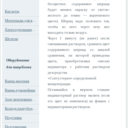
бесцветное содержимое шприца
будет менять окраску от светло-
Кислоты
желтого до темно — коричневого
Материалы для водоподготовки
цвета). Шприц надо положить так,
чтобы из него через иглу мог
Хлорсодержащие препараты
выходить только воздух.
Через 1 минуту (не ранее) после
Щелочи
смешивания растворов, сравнить цвет
содержимого шприца со шкалой
сравнения, на которой приведены
Оборудование
цвета, приобретаемые смесью
индикатора с рабочим раствором
для пищеблока
дезсредства
«Септустерил».определенной
Ванна моечная
концентрации.
Оставшийся в мерном стакане
Ванна рукомойник
индикаторный раствор вылить (если
Зонт вентиляционный
его цвет не изменился) во флакон с
индикаторным раствором.
Колода разрубочная
Подставка
Подтоварник