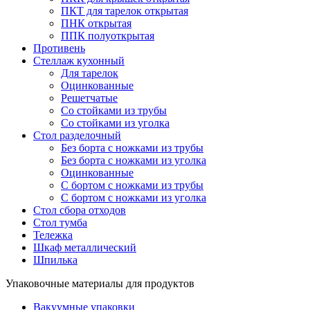
ПКТ для тарелок открытая
ПНК открытая
ППК полуоткрытая
Противень
Стеллаж кухонный
Для тарелок
Оцинкованные
Решетчатые
Со стойками из трубы
Со стойками из уголка
Стол разделочный
Без борта с ножками из трубы
Без борта с ножками из уголка
Оцинкованные
С бортом с ножками из трубы
С бортом с ножками из уголка
Стол сбора отходов
Стол тумба
Тележка
Шкаф металлический
Шпилька
Упаковочные материалы для продуктов
Вакуумные упаковки