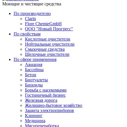
Моющие и чистящие средства
По производителю
Clarin
Flore ChemieGmbH
ООО "Новый Прогресс"
По свойствам
Кислотные очистители
Нейтральные очистители
Смазочные средства
Щелочные очистители
По сфере применения
Авиация
Бассейны
Бетон
Биотуалеты
Биоциды
Борьба с насекомыми
Гостиничный бизнес
Железная дорога
Жилищно-бытовое хозяйство
Защита электроприборов
Клининг
Медицина
Мясопереработка