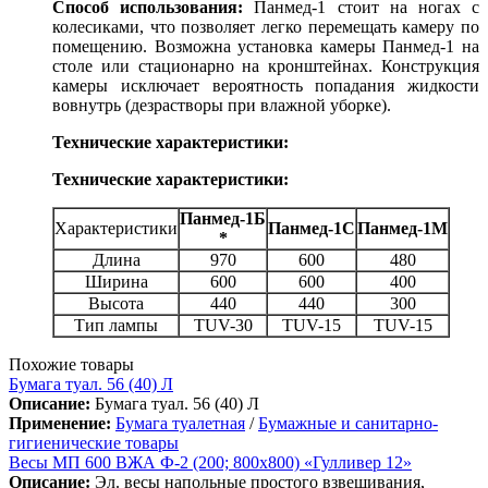
Способ использования:
Панмед-1 стоит на ногах с
колесиками, что позволяет легко перемещать камеру по
помещению. Возможна установка камеры Панмед-1 на
столе или стационарно на кронштейнах. Конструкция
камеры исключает вероятность попадания жидкости
вовнутрь (дезрастворы при влажной уборке).
Технические характеристики:
Технические характеристики:
Панмед-1Б
Характеристики
Панмед-1С
Панмед-1М
*
Длина
970
600
480
Ширина
600
600
400
Высота
440
440
300
Тип лампы
TUV-30
TUV-15
TUV-15
Похожие товары
Бумага туал. 56 (40) Л
Описание:
Бумага туал. 56 (40) Л
Применение:
Бумага туалетная
/
Бумажные и санитарно-
гигиенические товары
Весы МП 600 ВЖА Ф-2 (200; 800х800) «Гулливер 12»
Описание:
Эл. весы напольные простого взвешивания,