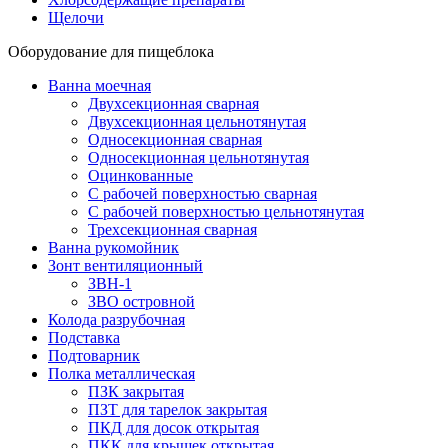
Щелочи
Оборудование для пищеблока
Ванна моечная
Двухсекционная сварная
Двухсекционная цельнотянутая
Односекционная сварная
Односекционная цельнотянутая
Оцинкованные
С рабочей поверхностью сварная
С рабочей поверхностью цельнотянутая
Трехсекционная сварная
Ванна рукомойник
Зонт вентиляционный
ЗВН-1
ЗВО островной
Колода разрубочная
Подставка
Подтоварник
Полка металлическая
ПЗК закрытая
ПЗТ для тарелок закрытая
ПКД для досок открытая
ПКК для крышек открытая