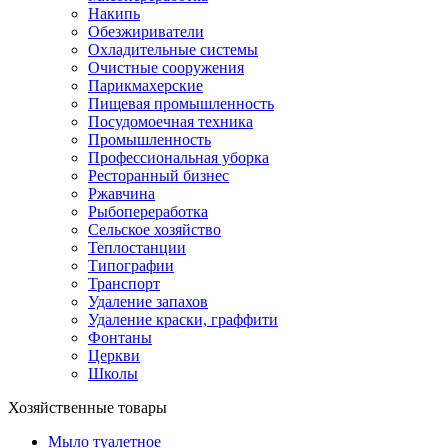
Накипь
Обезжириватели
Охладительные системы
Очистные сооружения
Парикмахерские
Пищевая промышленность
Посудомоечная техника
Промышленность
Профессиональная уборка
Ресторанный бизнес
Ржавчина
Рыбопереработка
Сельское хозяйство
Теплостанции
Типографии
Транспорт
Удаление запахов
Удаление краски, граффити
Фонтаны
Церкви
Школы
Хозяйственные товары
Мыло туалетное