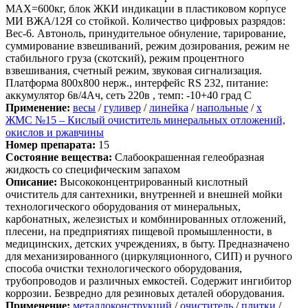
МАХ=600кг, блок ЖКИ индикации в пластиковом корпусе
МИ ВЖА/12Я со стойкой. Количество цифровых разрядов:
Вес-6. Автоноль, принудительное обнуление, тарирование,
суммирование взвешиваний, режим дозирования, режим не
стабильного груза (скотский), режим процентного
взвешивания, счетный режим, звуковая сигнализация.
Платформа 800х800 нерж., интерфейс RS 232, питание:
аккумулятор 6в/4Ач, сеть 220в , темп: -10+40 град С
Применение:
весы
/
гуливер
/
линейка
/
напольные
/
х
ЖМС №15 – Кислый очиститель минеральных отложений,
окислов и ржавчины
Номер препарата:
15
Состояние вещества:
Слабоокрашенная гелеобразная
жидкость со специфическим запахом
Описание:
Высококонцентрированный кислотный
очиститель для сантехники, внутренней и внешней мойки
технологического оборудования от минеральных,
карбонатных, железистых и комбинированных отложений,
плесени, на предприятиях пищевой промышленности, в
медицинских, детских учреждениях, в быту. Предназначено
для механизированного (циркуляционного, СИП) и ручного
способа очистки технологического оборудования,
трубопроводов и различных емкостей. Содержит ингибитор
коррозии. Безвредно для резиновых деталей оборудования.
Применение:
металлоконструкций
/
очиститель
/
плитки
/