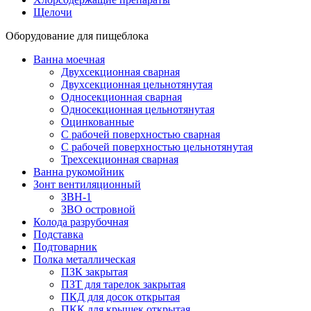
Щелочи
Оборудование для пищеблока
Ванна моечная
Двухсекционная сварная
Двухсекционная цельнотянутая
Односекционная сварная
Односекционная цельнотянутая
Оцинкованные
С рабочей поверхностью сварная
С рабочей поверхностью цельнотянутая
Трехсекционная сварная
Ванна рукомойник
Зонт вентиляционный
ЗВН-1
ЗВО островной
Колода разрубочная
Подставка
Подтоварник
Полка металлическая
ПЗК закрытая
ПЗТ для тарелок закрытая
ПКД для досок открытая
ПКК для крышек открытая