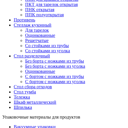
ПКТ для тарелок открытая
ПНК открытая
ППК полуоткрытая
Противень
Стеллаж кухонный
Для тарелок
Оцинкованные
Решетчатые
Со стойками из трубы
Со стойками из уголка
Стол разделочный
Без борта с ножками из трубы
Без борта с ножками из уголка
Оцинкованные
С бортом с ножками из трубы
С бортом с ножками из уголка
Стол сбора отходов
Стол тумба
Тележка
Шкаф металлический
Шпилька
Упаковочные материалы для продуктов
Вакуумные упаковки