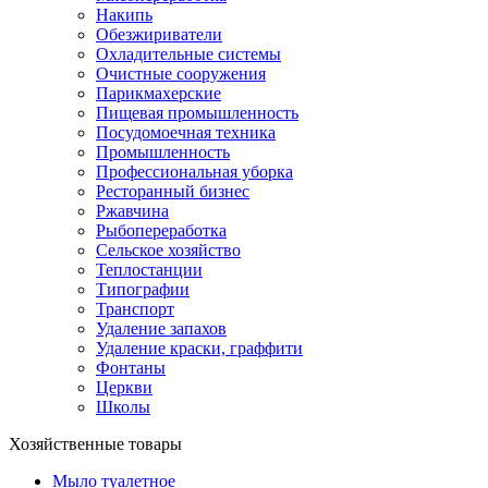
Накипь
Обезжириватели
Охладительные системы
Очистные сооружения
Парикмахерские
Пищевая промышленность
Посудомоечная техника
Промышленность
Профессиональная уборка
Ресторанный бизнес
Ржавчина
Рыбопереработка
Сельское хозяйство
Теплостанции
Типографии
Транспорт
Удаление запахов
Удаление краски, граффити
Фонтаны
Церкви
Школы
Хозяйственные товары
Мыло туалетное