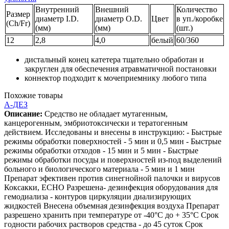
Внутренний
Внешний
Количество
Размер
диаметр I.D.
диаметр О.D.
Цвет
в уп./коробке
(Ch/Fr)
(мм)
(мм)
(шт.)
12
2,8
4,0
белый
60/360
дистальный конец катетера тщательно обработан и
закруглен для обеспечения атравматичной постановки
коннектор подходит к мочеприемнику любого типа
Похожие товары
А-ДЕЗ
Описание:
Средство не обладает мутагенным,
канцерогенным, эмбриотоксически и тератогенным
действием. Исследованы и внесены в инструкцию: - Быстрые
режимы обработки поверхностей - 5 мин и 0,5 мин - Быстрые
режимы обработки отходов - 15 мин и 5 мин - Быстрые
режимы обработки посуды и поверхностей из-под выделений
больного и биологического материала - 5 мин и 1 мин
Препарат эфективен против синегнойной палочки и вирусов
Коксакки, ЕСНО Разрешена- дезинфекция оборудования для
гемодиализа - контуров циркуляции диализирующих
жидкостей Внесена объемная дезинфекция воздуха Препарат
разрешено хранить при температуре от -40°С до + 35°С Срок
годности рабочих растворов средства - до 45 суток Срок