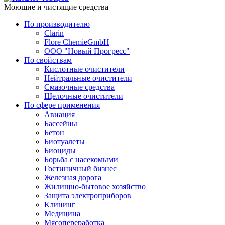
Моющие и чистящие средства
По производителю
Clarin
Flore ChemieGmbH
ООО "Новый Прогресс"
По свойствам
Кислотные очистители
Нейтральные очистители
Смазочные средства
Щелочные очистители
По сфере применения
Авиация
Бассейны
Бетон
Биотуалеты
Биоциды
Борьба с насекомыми
Гостиничный бизнес
Железная дорога
Жилищно-бытовое хозяйство
Защита электроприборов
Клининг
Медицина
Мясопереработка