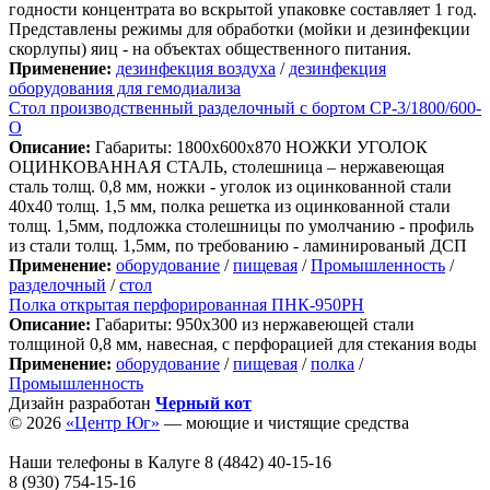
годности концентрата во вскрытой упаковке составляет 1 год.
Представлены режимы для обработки (мойки и дезинфекции
скорлупы) яиц - на объектах общественного питания.
Применение:
дезинфекция воздуха
/
дезинфекция
оборудования для гемодиализа
Стол производственный разделочный с бортом СР-3/1800/600-
О
Описание:
Габариты: 1800х600х870 НОЖКИ УГОЛОК
ОЦИНКОВАННАЯ СТАЛЬ, столешница – нержавеющая
сталь толщ. 0,8 мм, ножки - уголок из оцинкованной стали
40х40 толщ. 1,5 мм, полка решетка из оцинкованной стали
толщ. 1,5мм, подложка столешницы по умолчанию - профиль
из стали толщ. 1,5мм, по требованию - ламинированый ДСП
Применение:
оборудование
/
пищевая
/
Промышленность
/
разделочный
/
стол
Полка открытая перфорированная ПНК-950РН
Описание:
Габариты: 950х300 из нержавеющей стали
толщиной 0,8 мм, навесная, с перфорацией для стекания воды
Применение:
оборудование
/
пищевая
/
полка
/
Промышленность
Дизайн разработан
Черный кот
© 2026
«Центр Юг»
— моющие и чистящие средства
Наши телефоны в Калуге
8 (4842) 40-15-16
8 (930) 754-15-16