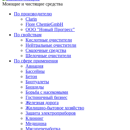
Моющие и чистящие средства
По производителю
Clarin
Flore ChemieGmbH
ООО "Новый Прогресс"
По свойствам
Кислотные очистители
Нейтральные очистители
Смазочные средства
Щелочные очистители
По сфере применения
Авиация
Бассейны
Бетон
Биотуалеты
Биоциды
Борьба с насекомыми
Гостиничный бизнес
Железная дорога
Жилищно-бытовое хозяйство
Защита электроприборов
Клининг
Медицина
Мясопереработка