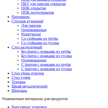
ПКТ для тарелок открытая
ПНК открытая
ППК полуоткрытая
Противень
Стеллаж кухонный
Для тарелок
Оцинкованные
Решетчатые
Со стойками из трубы
Со стойками из уголка
Стол разделочный
Без борта с ножками из трубы
Без борта с ножками из уголка
Оцинкованные
С бортом с ножками из трубы
С бортом с ножками из уголка
Стол сбора отходов
Стол тумба
Тележка
Шкаф металлический
Шпилька
Упаковочные материалы для продуктов
Вакуумные упаковки