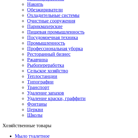
Накипь
Обезжириватели
Охладительные системы
Очистные сооружения
Парикмахерские
Пищевая промышленность
Посудомоечная техника
Промышленность
Профессиональная уборка
Ресторанный бизнес
Ржавчина
Рыбопереработка
Сельское хозяйство
Теплостанции
Типографии
Транспорт
Удаление запахов
Удаление краски, граффити
Фонтаны
Церкви
Школы
Хозяйственные товары
Мыло туалетное