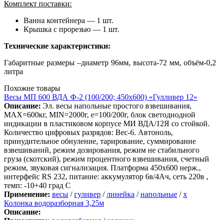
Комплект поставки:
Ванна контейнера — 1 шт.
Крышка с прорезью — 1 шт.
Технические характеристики:
Габаритные размеры –диаметр 96мм, высота-72 мм, объём-0,2
литра
Похожие товары
Весы МП 600 ВДА Ф-2 (100/200; 450х600) «Гулливер 12»
Описание:
Эл. весы напольные простого взвешивания,
МАХ=600кг, MIN=2000г, e=100/200г, блок светодиодной
индикации в пластиковом корпусе МИ ВДА/12Я со стойкой.
Количество цифровых разрядов: Вес-6. Автоноль,
принудительное обнуление, тарирование, суммирование
взвешиваний, режим дозирования, режим не стабильного
груза (скотский), режим процентного взвешивания, счетный
режим, звуковая сигнализация. Платформа 450х600 нерж.,
интерфейс RS 232, питание: аккумулятор 6в/4Ач, сеть 220в ,
темп: -10+40 град С
Применение:
весы
/
гуливер
/
линейка
/
напольные
/
х
Колонка водоразборная 3,25м
Описание: