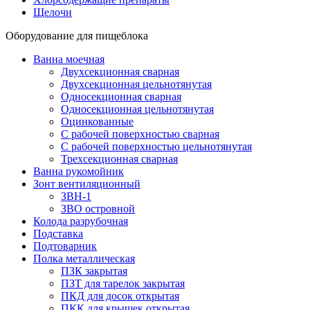
Щелочи
Оборудование для пищеблока
Ванна моечная
Двухсекционная сварная
Двухсекционная цельнотянутая
Односекционная сварная
Односекционная цельнотянутая
Оцинкованные
С рабочей поверхностью сварная
С рабочей поверхностью цельнотянутая
Трехсекционная сварная
Ванна рукомойник
Зонт вентиляционный
ЗВН-1
ЗВО островной
Колода разрубочная
Подставка
Подтоварник
Полка металлическая
ПЗК закрытая
ПЗТ для тарелок закрытая
ПКД для досок открытая
ПКК для крышек открытая