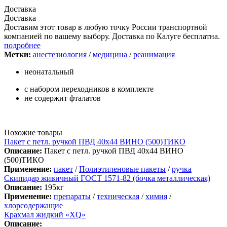
Доставка
Доставка
Доставим этот товар в любую точку России транспортной
компанией по вашему выбору. Доставка по Калуге бесплатна.
подробнее
Метки:
анестезиология
/
медицина
/
реанимация
неонатальный
с набором переходников в комплекте
не содержит фталатов
Похожие товары
Пакет с петл. ручкой ПВД 40х44 ВИНО (500)ТИКО
Описание:
Пакет с петл. ручкой ПВД 40х44 ВИНО
(500)ТИКО
Применение:
пакет
/
Полиэтиленовые пакеты
/
ручка
Скипидар живичный ГОСТ 1571-82 (бочка металлическая)
Описание:
195кг
Применение:
препараты
/
техническая
/
химия
/
хлорсодержащие
Крахмал жидкий «XQ»
Описание: