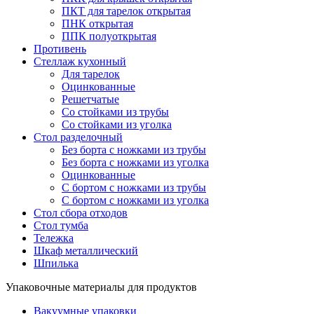
ПКТ для тарелок открытая
ПНК открытая
ППК полуоткрытая
Противень
Стеллаж кухонный
Для тарелок
Оцинкованные
Решетчатые
Со стойками из трубы
Со стойками из уголка
Стол разделочный
Без борта с ножками из трубы
Без борта с ножками из уголка
Оцинкованные
С бортом с ножками из трубы
С бортом с ножками из уголка
Стол сбора отходов
Стол тумба
Тележка
Шкаф металлический
Шпилька
Упаковочные материалы для продуктов
Вакуумные упаковки