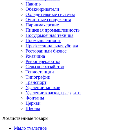
Накипь
Обезжириватели
Охладительные системы
Очистные сооружения
Парикмахерские
Пищевая промышленность
Посудомоечная техника
Промышленность
Профессиональная уборка
Ресторанный бизнес
Ржавчина
Рыбопереработка
Сельское хозяйство
Теплостанции
Типографии
Транспорт
Удаление запахов
Удаление краски, граффити
Фонтаны
Церкви
Школы
Хозяйственные товары
Мыло туалетное