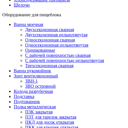
Щелочи
Оборудование для пищеблока
Ванна моечная
Двухсекционная сварная
Двухсекционная цельнотянутая
Односекционная сварная
Односекционная цельнотянутая
Оцинкованные
С рабочей поверхностью сварная
С рабочей поверхностью цельнотянутая
Трехсекционная сварная
Ванна рукомойник
Зонт вентиляционный
ЗВН-1
ЗВО островной
Колода разрубочная
Подставка
Подтоварник
Полка металлическая
ПЗК закрытая
ПЗТ для тарелок закрытая
ПКД для досок открытая
ПКК для крышек открытая