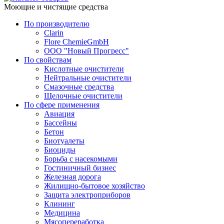
Моющие и чистящие средства
По производителю
Clarin
Flore ChemieGmbH
ООО "Новый Прогресс"
По свойствам
Кислотные очистители
Нейтральные очистители
Смазочные средства
Щелочные очистители
По сфере применения
Авиация
Бассейны
Бетон
Биотуалеты
Биоциды
Борьба с насекомыми
Гостиничный бизнес
Железная дорога
Жилищно-бытовое хозяйство
Защита электроприборов
Клининг
Медицина
Мясопереработка