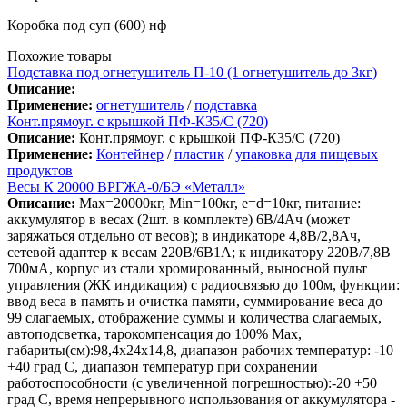
Коробка под суп (600) нф
Похожие товары
Подставка под огнетушитель П-10 (1 огнетушитель до 3кг)
Описание:
Применение:
огнетушитель
/
подставка
Конт.прямоуг. с крышкой ПФ-К35/С (720)
Описание:
Конт.прямоуг. с крышкой ПФ-К35/С (720)
Применение:
Контейнер
/
пластик
/
упаковка для пищевых
продуктов
Весы К 20000 ВРГЖА-0/БЭ «Металл»
Описание:
Max=20000кг, Min=100кг, e=d=10кг, питание:
аккумулятор в весах (2шт. в комплекте) 6В/4Ач (может
заряжаться отдельно от весов); в индикаторе 4,8В/2,8Ач,
сетевой адаптер к весам 220В/6В1А; к индикатору 220В/7,8В
700мА, корпус из стали хромированный, выносной пульт
управления (ЖК индикация) с радиосвязью до 100м, функции:
ввод веса в память и очистка памяти, суммирование веса до
99 слагаемых, отображение суммы и количества слагаемых,
автоподсветка, тарокомпенсация до 100% Max,
габариты(см):98,4х24х14,8, диапазон рабочих температур: -10
+40 град С, диапазон температур при сохранении
работоспособности (с увеличенной погрешностью):-20 +50
град С, время непрерывного использования от аккумулятора -