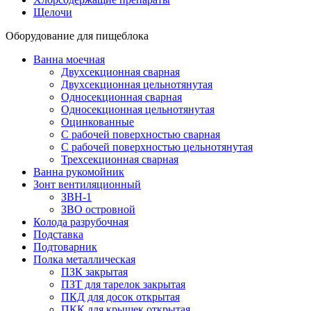
Щелочи
Оборудование для пищеблока
Ванна моечная
Двухсекционная сварная
Двухсекционная цельнотянутая
Односекционная сварная
Односекционная цельнотянутая
Оцинкованные
С рабочей поверхностью сварная
С рабочей поверхностью цельнотянутая
Трехсекционная сварная
Ванна рукомойник
Зонт вентиляционный
ЗВН-1
ЗВО островной
Колода разрубочная
Подставка
Подтоварник
Полка металлическая
ПЗК закрытая
ПЗТ для тарелок закрытая
ПКД для досок открытая
ПКК для крышек открытая