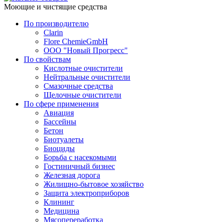
Моющие и чистящие средства
По производителю
Clarin
Flore ChemieGmbH
ООО "Новый Прогресс"
По свойствам
Кислотные очистители
Нейтральные очистители
Смазочные средства
Щелочные очистители
По сфере применения
Авиация
Бассейны
Бетон
Биотуалеты
Биоциды
Борьба с насекомыми
Гостиничный бизнес
Железная дорога
Жилищно-бытовое хозяйство
Защита электроприборов
Клининг
Медицина
Мясопереработка