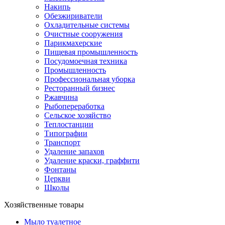
Накипь
Обезжириватели
Охладительные системы
Очистные сооружения
Парикмахерские
Пищевая промышленность
Посудомоечная техника
Промышленность
Профессиональная уборка
Ресторанный бизнес
Ржавчина
Рыбопереработка
Сельское хозяйство
Теплостанции
Типографии
Транспорт
Удаление запахов
Удаление краски, граффити
Фонтаны
Церкви
Школы
Хозяйственные товары
Мыло туалетное