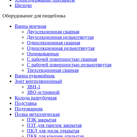
Щелочи
Оборудование для пищеблока
Ванна моечная
Двухсекционная сварная
Двухсекционная цельнотянутая
Односекционная сварная
Односекционная цельнотянутая
Оцинкованные
С рабочей поверхностью сварная
С рабочей поверхностью цельнотянутая
Трехсекционная сварная
Ванна рукомойник
Зонт вентиляционный
ЗВН-1
ЗВО островной
Колода разрубочная
Подставка
Подтоварник
Полка металлическая
ПЗК закрытая
ПЗТ для тарелок закрытая
ПКД для досок открытая
ПКК для крышек открытая