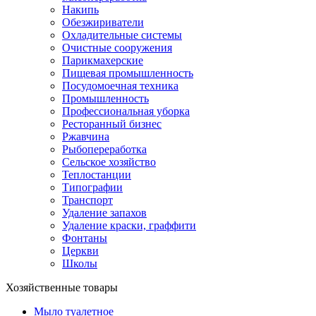
Накипь
Обезжириватели
Охладительные системы
Очистные сооружения
Парикмахерские
Пищевая промышленность
Посудомоечная техника
Промышленность
Профессиональная уборка
Ресторанный бизнес
Ржавчина
Рыбопереработка
Сельское хозяйство
Теплостанции
Типографии
Транспорт
Удаление запахов
Удаление краски, граффити
Фонтаны
Церкви
Школы
Хозяйственные товары
Мыло туалетное