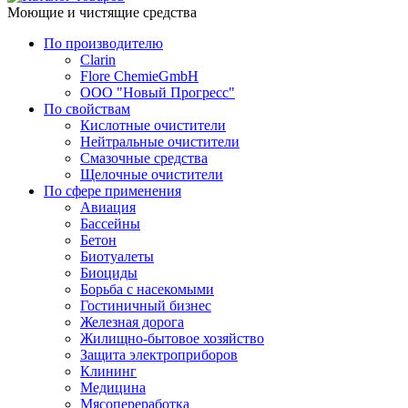
Моющие и чистящие средства
По производителю
Clarin
Flore ChemieGmbH
ООО "Новый Прогресс"
По свойствам
Кислотные очистители
Нейтральные очистители
Смазочные средства
Щелочные очистители
По сфере применения
Авиация
Бассейны
Бетон
Биотуалеты
Биоциды
Борьба с насекомыми
Гостиничный бизнес
Железная дорога
Жилищно-бытовое хозяйство
Защита электроприборов
Клининг
Медицина
Мясопереработка