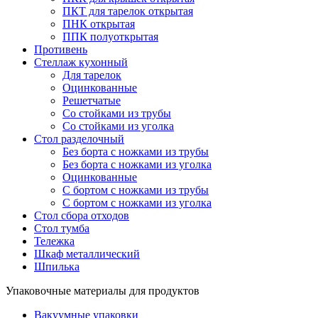
ПКТ для тарелок открытая
ПНК открытая
ППК полуоткрытая
Противень
Стеллаж кухонный
Для тарелок
Оцинкованные
Решетчатые
Со стойками из трубы
Со стойками из уголка
Стол разделочный
Без борта с ножками из трубы
Без борта с ножками из уголка
Оцинкованные
С бортом с ножками из трубы
С бортом с ножками из уголка
Стол сбора отходов
Стол тумба
Тележка
Шкаф металлический
Шпилька
Упаковочные материалы для продуктов
Вакуумные упаковки