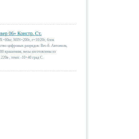
ер 06» Констр. Ст.
Х=60кг, MIN=200г, e=10/20г, блок
тво цифровых разрядов: Вес-6. Автоноль,
00 крашенная, весы изготовлены из
220в , темп: -10+40 град С.