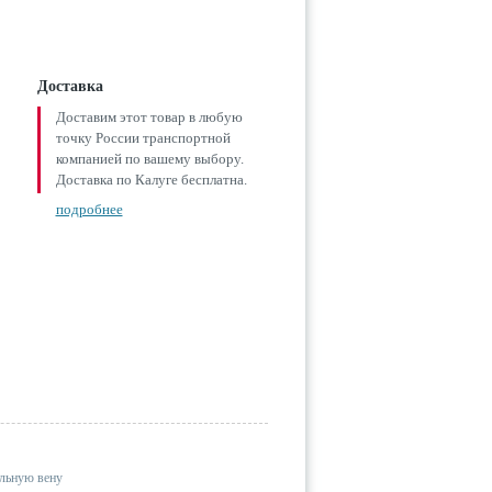
Доставка
Доставим этот товар в любую
точку России транспортной
компанией по вашему выбору.
Доставка по Калуге бесплатна.
подробнее
альную вену