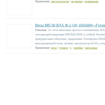
Применение:
анестезиология
/
медицина
/
реанимация
Весы МП 60 ВДА Ф-2 (20; 450х600) «Гуллив
Описание:
Эл. весы напольные простого взвешивания, МА
светодиодной индикации МИ ВДА/06Я со стойкой. Количес
принудительное обнуление, тарирование. Платформа 450х6
конструкционной стали, питание: аккумулятор 6в/4Ач, сеть 
Применение:
весы
/
гуливер
/
л
/
линейка
/
напольные