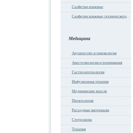
Салфетки влажные
Салфетки влажные технического назначения
Медицина
Акушерство и гинекология
Анестезиология и реанимация
Гастроэнтерология
Инфузионная терапия
Медицинские кресла
Проктология
Расходные материалы
Стетоскопы
Терапия