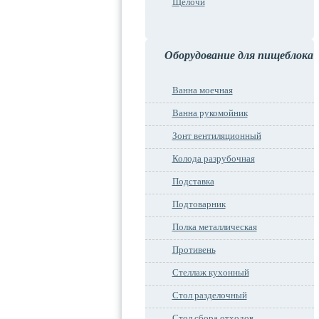
Щелочи
Оборудование для пищеблока
Ванна моечная
Ванна рукомойник
Зонт вентиляционный
Колода разрубочная
Подставка
Подтоварник
Полка металлическая
Противень
Стеллаж кухонный
Стол разделочный
Стол сбора отходов