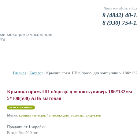
Наши телефоны в Кал
8 (4842) 40-1
8 (930) 754-1
ные моющие и чистящие
уге
Наши Цены
Доставка и оплата
Фото
Устранение запахов
Главная
-
Каталог
- Крышка прям. ПП п/прозр. для конт.универ. 186*1
Крышка прям. ПП п/прозр. для конт.универ. 186*132мм
5*100(500) АЛЬ матовая
есть в наличии
Метки:
крышка
/
пластик
/
упаковка для пищевых продуктов
Продажа от 1 коробки
В коробке 500 шт