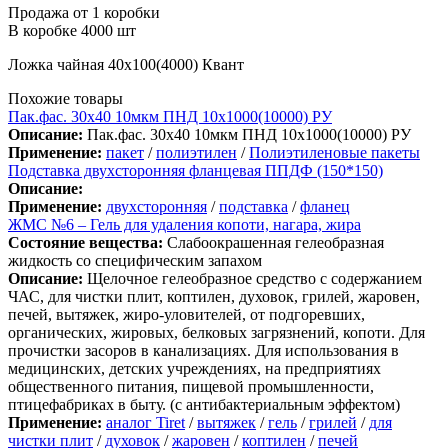
Продажа от 1 коробки
В коробке 4000 шт
Ложка чайная 40х100(4000) Квант
Похожие товары
Пак.фас. 30х40 10мкм ПНД 10х1000(10000) РУ
Описание:
Пак.фас. 30х40 10мкм ПНД 10х1000(10000) РУ
Применение:
пакет
/
полиэтилен
/
Полиэтиленовые пакеты
Подставка двухсторонняя фланцевая ППДФ (150*150)
Описание:
Применение:
двухсторонняя
/
подставка
/
фланец
ЖМС №6 – Гель для удаления копоти, нагара, жира
Состояние вещества:
Слабоокрашенная гелеобразная
жидкость со специфическим запахом
Описание:
Щелочное гелеобразное средство с содержанием
ЧАС, для чистки плит, коптилен, духовок, грилей, жаровен,
печей, вытяжек, жиро-уловителей, от подгоревших,
органических, жировых, белковых загрязнений, копоти. Для
прочистки засоров в канализациях. Для использования в
медицинских, детских учреждениях, на предприятиях
общественного питания, пищевой промышленности,
птицефабриках в быту. (с антибактериальным эффектом)
Применение:
аналог Tiret
/
вытяжек
/
гель
/
грилей
/
для
чистки плит
/
духовок
/
жаровен
/
коптилен
/
печей