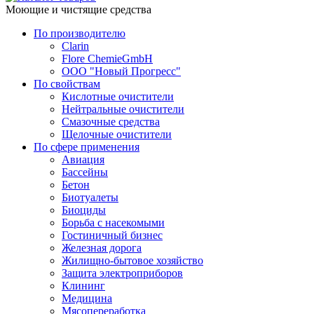
Моющие и чистящие средства
По производителю
Clarin
Flore ChemieGmbH
ООО "Новый Прогресс"
По свойствам
Кислотные очистители
Нейтральные очистители
Смазочные средства
Щелочные очистители
По сфере применения
Авиация
Бассейны
Бетон
Биотуалеты
Биоциды
Борьба с насекомыми
Гостиничный бизнес
Железная дорога
Жилищно-бытовое хозяйство
Защита электроприборов
Клининг
Медицина
Мясопереработка