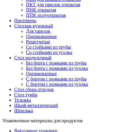
ПКТ для тарелок открытая
ПНК открытая
ППК полуоткрытая
Противень
Стеллаж кухонный
Для тарелок
Оцинкованные
Решетчатые
Со стойками из трубы
Со стойками из уголка
Стол разделочный
Без борта с ножками из трубы
Без борта с ножками из уголка
Оцинкованные
С бортом с ножками из трубы
С бортом с ножками из уголка
Стол сбора отходов
Стол тумба
Тележка
Шкаф металлический
Шпилька
Упаковочные материалы для продуктов
Вакуумные упаковки