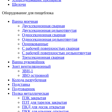
Щелочи
Оборудование для пищеблока
Ванна моечная
Двухсекционная сварная
Двухсекционная цельнотянутая
Односекционная сварная
Односекционная цельнотянутая
Оцинкованные
С рабочей поверхностью сварная
С рабочей поверхностью цельнотянутая
Трехсекционная сварная
Ванна рукомойник
Зонт вентиляционный
ЗВН-1
ЗВО островной
Колода разрубочная
Подставка
Подтоварник
Полка металлическая
ПЗК закрытая
ПЗТ для тарелок закрытая
ПКД для досок открытая
ПКК для крышек открытая