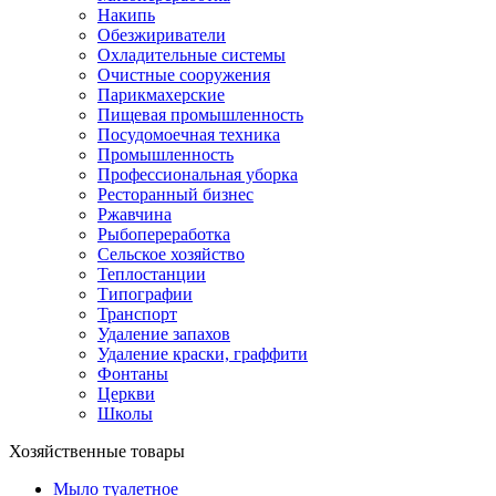
Накипь
Обезжириватели
Охладительные системы
Очистные сооружения
Парикмахерские
Пищевая промышленность
Посудомоечная техника
Промышленность
Профессиональная уборка
Ресторанный бизнес
Ржавчина
Рыбопереработка
Сельское хозяйство
Теплостанции
Типографии
Транспорт
Удаление запахов
Удаление краски, граффити
Фонтаны
Церкви
Школы
Хозяйственные товары
Мыло туалетное