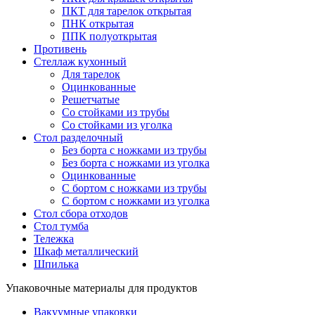
ПКТ для тарелок открытая
ПНК открытая
ППК полуоткрытая
Противень
Стеллаж кухонный
Для тарелок
Оцинкованные
Решетчатые
Со стойками из трубы
Со стойками из уголка
Стол разделочный
Без борта с ножками из трубы
Без борта с ножками из уголка
Оцинкованные
С бортом с ножками из трубы
С бортом с ножками из уголка
Стол сбора отходов
Стол тумба
Тележка
Шкаф металлический
Шпилька
Упаковочные материалы для продуктов
Вакуумные упаковки