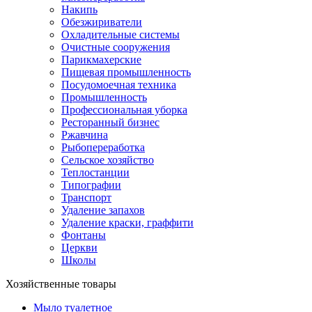
Накипь
Обезжириватели
Охладительные системы
Очистные сооружения
Парикмахерские
Пищевая промышленность
Посудомоечная техника
Промышленность
Профессиональная уборка
Ресторанный бизнес
Ржавчина
Рыбопереработка
Сельское хозяйство
Теплостанции
Типографии
Транспорт
Удаление запахов
Удаление краски, граффити
Фонтаны
Церкви
Школы
Хозяйственные товары
Мыло туалетное