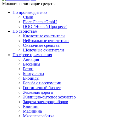
Моющие и чистящие средства
По производителю
Clarin
Flore ChemieGmbH
ООО "Новый Прогресс"
По свойствам
Кислотные очистители
Нейтральные очистители
Смазочные средства
Щелочные очистители
По сфере применения
Авиация
Бассейны
Бетон
Биотуалеты
Биоциды
Борьба с насекомыми
Гостиничный бизнес
Железная дорога
Жилищно-бытовое хозяйство
Защита электроприборов
Клининг
Медицина
Мясопереработка