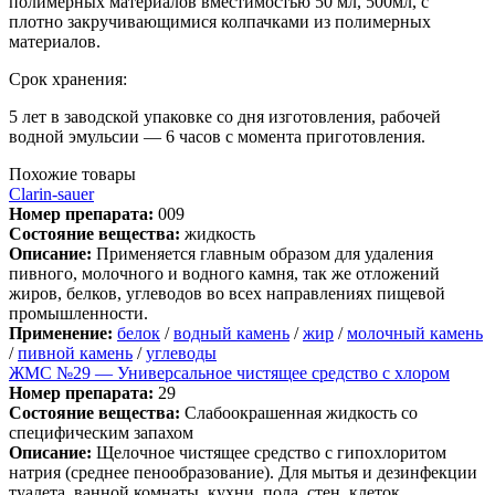
полимерных материалов вместимостью 50 мл, 500мл, с
плотно закручивающимися колпачками из полимерных
материалов.
Срок хранения:
5 лет в заводской упаковке со дня изготовления, рабочей
водной эмульсии — 6 часов с момента приготовления.
Похожие товары
Clarin-sauer
Номер препарата:
009
Состояние вещества:
жидкость
Описание:
Применяется главным образом для удаления
пивного, молочного и водного камня, так же отложений
жиров, белков, углеводов во всех направлениях пищевой
промышленности.
Применение:
белок
/
водный камень
/
жир
/
молочный камень
/
пивной камень
/
углеводы
ЖМС №29 — Универсальное чистящее средство с хлором
Номер препарата:
29
Состояние вещества:
Слабоокрашенная жидкость со
специфическим запахом
Описание:
Щелочное чистящее средство с гипохлоритом
натрия (среднее пенообразование). Для мытья и дезинфекции
туалета, ванной комнаты, кухни, пола, стен, клеток