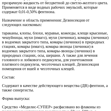
прозрачную жидкость от бесцветной до светло-желтого цвета.
Применяется в виде водных рабочих эмульсий, которые
содержат 0,01-0,50% фентиона.
Назначение и область применения: Дезинсекция от
следующих насекомых:
тараканы, клопы, блохи, муравьи, кожееды, клещи крысиные,
чешуйницы, мухи (имаго), мухи (личинки), комары (личинки)
в водоемах закрытого типа, комары (личинки) в природных
стациях, комары (имаго), комары-звонцы (личинки) в
водоемах закрытого типа, комары-звонцы (личинки) в
природных стациях, осы, шершни. А также для лечения
головного и лобкового педикулеза, для уничтожения
платяного педикулеза, чесоточных клещей. Дезинсекция
помещения от вшей и чесоточных клещей.
Состав:
Содержит в качестве действующего вещества (ДВ) фентион, а
также синергисты.
Форма выпуска:
Средство «Медилис-СУПЕР» расфасовано во флаконы из