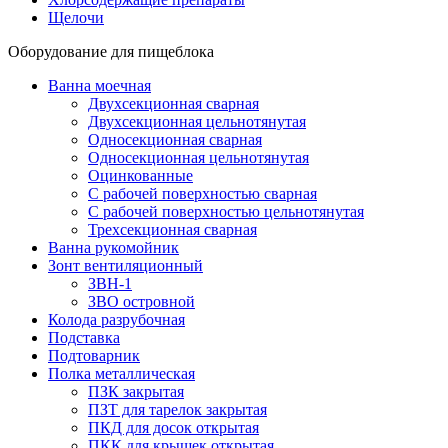
Щелочи
Оборудование для пищеблока
Ванна моечная
Двухсекционная сварная
Двухсекционная цельнотянутая
Односекционная сварная
Односекционная цельнотянутая
Оцинкованные
С рабочей поверхностью сварная
С рабочей поверхностью цельнотянутая
Трехсекционная сварная
Ванна рукомойник
Зонт вентиляционный
ЗВН-1
ЗВО островной
Колода разрубочная
Подставка
Подтоварник
Полка металлическая
ПЗК закрытая
ПЗТ для тарелок закрытая
ПКД для досок открытая
ПКК для крышек открытая