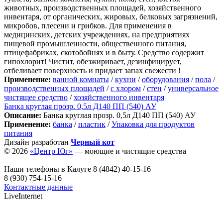
животных, производственных площадей, хозяйственного
инвентаря, от органических, жировых, белковых загрязнений,
микробов, плесени и грибков. Для применения в
медицинских, детских учреждениях, на предприятиях
пищевой промышленности, общественного питания,
птицефабриках, скотобойнях и в быту. Средство содержит
гипохлорит! Чистит, обезжиривает, дезинфицирует,
отбеливает поверхность и придает запах свежести !
Применение:
ванной комнаты
/
кухни
/
оборудования
/
пола
/
производственных площадей
/
с хлором
/
стен
/
универсальное
чистящее средство
/
хозяйственного инвентаря
Банка круглая прозр. 0,5л Д140 ПП (540) АУ
Описание:
Банка круглая прозр. 0,5л Д140 ПП (540) АУ
Применение:
банка
/
пластик
/
Упаковка для продуктов
питания
Дизайн разработан
Черный кот
© 2026
«Центр Юг»
— моющие и чистящие средства
Наши телефоны в Калуге
8 (4842) 40-15-16
8 (930) 754-15-16
Контактные данные
LiveInternet