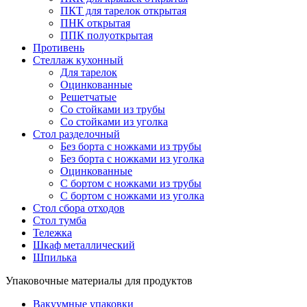
ПКТ для тарелок открытая
ПНК открытая
ППК полуоткрытая
Противень
Стеллаж кухонный
Для тарелок
Оцинкованные
Решетчатые
Со стойками из трубы
Со стойками из уголка
Стол разделочный
Без борта с ножками из трубы
Без борта с ножками из уголка
Оцинкованные
С бортом с ножками из трубы
С бортом с ножками из уголка
Стол сбора отходов
Стол тумба
Тележка
Шкаф металлический
Шпилька
Упаковочные материалы для продуктов
Вакуумные упаковки