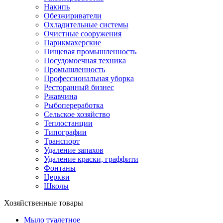
Накипь
Обезжириватели
Охладительные системы
Очистные сооружения
Парикмахерские
Пищевая промышленность
Посудомоечная техника
Промышленность
Профессиональная уборка
Ресторанный бизнес
Ржавчина
Рыбопереработка
Сельское хозяйство
Теплостанции
Типографии
Транспорт
Удаление запахов
Удаление краски, граффити
Фонтаны
Церкви
Школы
Хозяйственные товары
Мыло туалетное