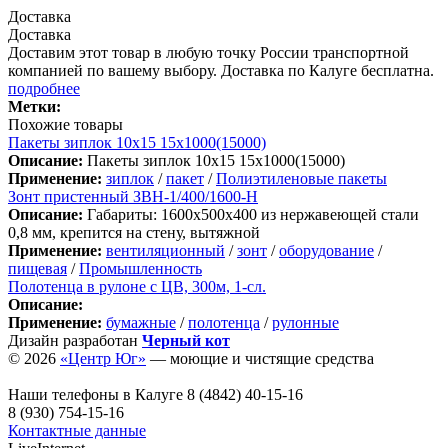
Доставка
Доставка
Доставим этот товар в любую точку России транспортной
компанией по вашему выбору. Доставка по Калуге бесплатна.
подробнее
Метки:
Похожие товары
Пакеты зиплок 10х15 15х1000(15000)
Описание:
Пакеты зиплок 10х15 15х1000(15000)
Применение:
зиплок
/
пакет
/
Полиэтиленовые пакеты
Зонт пристенный ЗВН-1/400/1600-Н
Описание:
Габариты: 1600х500х400 из нержавеющей стали
0,8 мм, крепится на стену, вытяжной
Применение:
вентиляционный
/
зонт
/
оборудование
/
пищевая
/
Промышленность
Полотенца в рулоне с ЦВ, 300м, 1-сл.
Описание:
Применение:
бумажные
/
полотенца
/
рулонные
Дизайн разработан
Черный кот
© 2026
«Центр Юг»
— моющие и чистящие средства
Наши телефоны в Калуге
8 (4842) 40-15-16
8 (930) 754-15-16
Контактные данные