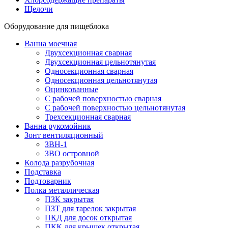
Щелочи
Оборудование для пищеблока
Ванна моечная
Двухсекционная сварная
Двухсекционная цельнотянутая
Односекционная сварная
Односекционная цельнотянутая
Оцинкованные
С рабочей поверхностью сварная
С рабочей поверхностью цельнотянутая
Трехсекционная сварная
Ванна рукомойник
Зонт вентиляционный
ЗВН-1
ЗВО островной
Колода разрубочная
Подставка
Подтоварник
Полка металлическая
ПЗК закрытая
ПЗТ для тарелок закрытая
ПКД для досок открытая
ПКК для крышек открытая