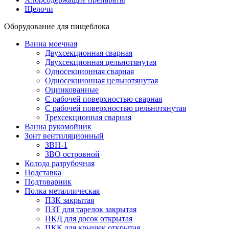
Щелочи
Оборудование для пищеблока
Ванна моечная
Двухсекционная сварная
Двухсекционная цельнотянутая
Односекционная сварная
Односекционная цельнотянутая
Оцинкованные
С рабочей поверхностью сварная
С рабочей поверхностью цельнотянутая
Трехсекционная сварная
Ванна рукомойник
Зонт вентиляционный
ЗВН-1
ЗВО островной
Колода разрубочная
Подставка
Подтоварник
Полка металлическая
ПЗК закрытая
ПЗТ для тарелок закрытая
ПКД для досок открытая
ПКК для крышек открытая