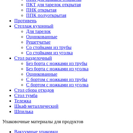
ПКТ для тарелок открытая
ПНК открытая
ППК полуоткрытая
Противень
Стеллаж кухонный
Для тарелок
Оцинкованные
Решетчатые
Со стойками из трубы
Со стойками из уголка
Стол разделочный
Без борта с ножками из трубы
Без борта с ножками из уголка
Оцинкованные
С бортом с ножками из трубы
С бортом с ножками из уголка
Стол сбора отходов
Стол тумба
Тележка
Шкаф металлический
Шпилька
Упаковочные материалы для продуктов
Вакуумные упаковки