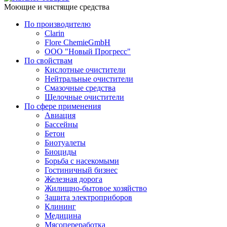
Моющие и чистящие средства
По производителю
Clarin
Flore ChemieGmbH
ООО "Новый Прогресс"
По свойствам
Кислотные очистители
Нейтральные очистители
Смазочные средства
Щелочные очистители
По сфере применения
Авиация
Бассейны
Бетон
Биотуалеты
Биоциды
Борьба с насекомыми
Гостиничный бизнес
Железная дорога
Жилищно-бытовое хозяйство
Защита электроприборов
Клининг
Медицина
Мясопереработка