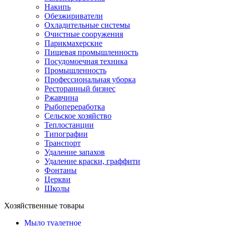
Накипь
Обезжириватели
Охладительные системы
Очистные сооружения
Парикмахерские
Пищевая промышленность
Посудомоечная техника
Промышленность
Профессиональная уборка
Ресторанный бизнес
Ржавчина
Рыбопереработка
Сельское хозяйство
Теплостанции
Типографии
Транспорт
Удаление запахов
Удаление краски, граффити
Фонтаны
Церкви
Школы
Хозяйственные товары
Мыло туалетное