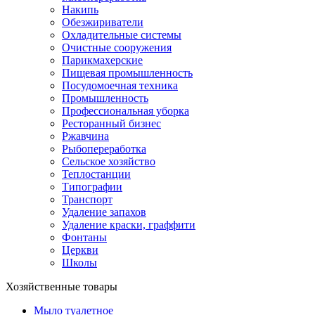
Накипь
Обезжириватели
Охладительные системы
Очистные сооружения
Парикмахерские
Пищевая промышленность
Посудомоечная техника
Промышленность
Профессиональная уборка
Ресторанный бизнес
Ржавчина
Рыбопереработка
Сельское хозяйство
Теплостанции
Типографии
Транспорт
Удаление запахов
Удаление краски, граффити
Фонтаны
Церкви
Школы
Хозяйственные товары
Мыло туалетное