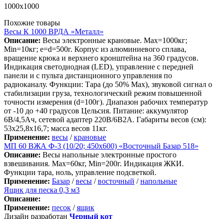
1000х1000
Похожие товары
Весы К 1000 ВРДА «Металл»
Описание:
Весы электронные крановые. Мах=1000кг;
Min=10кг; e=d=500г. Корпус из алюминиевого сплава,
вращение крюка и верхнего кронштейна на 360 градусов.
Индикация светодиодная (LED), управление с передней
панели и с пульта дистанционного управления по
радиоканалу. Функции: Тара (до 50% Мах), звуковой сигнал о
стабилизации груза, технологический режим повышенной
точности измерения (d=100г). Диапазон рабочих температур
от -10 до +40 градусов Цельсия. Питание: аккумулятор
6В/4,5Ач, сетевой адаптер 220В/6В2А. Габариты весов (см):
53х25,8х16,7; масса весов 11кг.
Применение:
весы
/
крановые
МП 60 ВЖА Ф-3 (10/20; 450х600) «Восточный Базар 518»
Описание:
Весы напольные электронные простого
взвешивания. Max=60кг, Min=200г. Индикация ЖКИ.
Функции тара, ноль, управление подсветкой.
Применение:
Базар
/
весы
/
восточный
/
напольные
Ящик для песка 0,3 м3
Описание:
Применение:
песок
/
ящик
Дизайн разработан
Черный кот