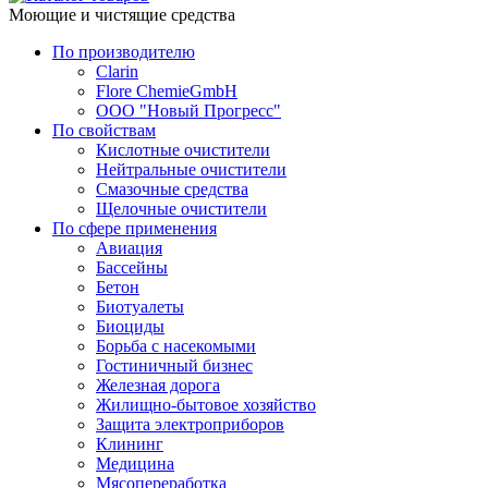
Моющие и чистящие средства
По производителю
Clarin
Flore ChemieGmbH
ООО "Новый Прогресс"
По свойствам
Кислотные очистители
Нейтральные очистители
Смазочные средства
Щелочные очистители
По сфере применения
Авиация
Бассейны
Бетон
Биотуалеты
Биоциды
Борьба с насекомыми
Гостиничный бизнес
Железная дорога
Жилищно-бытовое хозяйство
Защита электроприборов
Клининг
Медицина
Мясопереработка