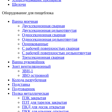
Щелочи
Оборудование для пищеблока
Ванна моечная
Двухсекционная сварная
Двухсекционная цельнотянутая
Односекционная сварная
Односекционная цельнотянутая
Оцинкованные
С рабочей поверхностью сварная
С рабочей поверхностью цельнотянутая
Трехсекционная сварная
Ванна рукомойник
Зонт вентиляционный
ЗВН-1
ЗВО островной
Колода разрубочная
Подставка
Подтоварник
Полка металлическая
ПЗК закрытая
ПЗТ для тарелок закрытая
ПКД для досок открытая
ПКК для крышек открытая