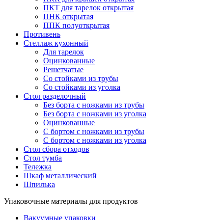
ПКТ для тарелок открытая
ПНК открытая
ППК полуоткрытая
Противень
Стеллаж кухонный
Для тарелок
Оцинкованные
Решетчатые
Со стойками из трубы
Со стойками из уголка
Стол разделочный
Без борта с ножками из трубы
Без борта с ножками из уголка
Оцинкованные
С бортом с ножками из трубы
С бортом с ножками из уголка
Стол сбора отходов
Стол тумба
Тележка
Шкаф металлический
Шпилька
Упаковочные материалы для продуктов
Вакуумные упаковки