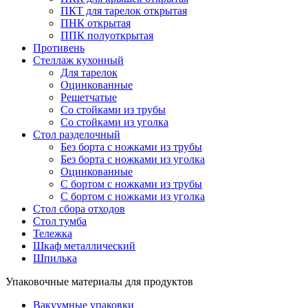
ПКТ для тарелок открытая
ПНК открытая
ППК полуоткрытая
Противень
Стеллаж кухонный
Для тарелок
Оцинкованные
Решетчатые
Со стойками из трубы
Со стойками из уголка
Стол разделочный
Без борта с ножками из трубы
Без борта с ножками из уголка
Оцинкованные
С бортом с ножками из трубы
С бортом с ножками из уголка
Стол сбора отходов
Стол тумба
Тележка
Шкаф металлический
Шпилька
Упаковочные материалы для продуктов
Вакуумные упаковки