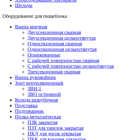
Щелочи
Оборудование для пищеблока
Ванна моечная
Двухсекционная сварная
Двухсекционная цельнотянутая
Односекционная сварная
Односекционная цельнотянутая
Оцинкованные
С рабочей поверхностью сварная
С рабочей поверхностью цельнотянутая
Трехсекционная сварная
Ванна рукомойник
Зонт вентиляционный
ЗВН-1
ЗВО островной
Колода разрубочная
Подставка
Подтоварник
Полка металлическая
ПЗК закрытая
ПЗТ для тарелок закрытая
ПКД для досок открытая
ПКК для крышек открытая