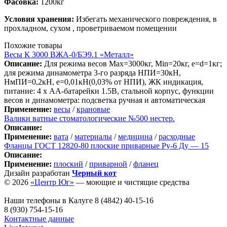
Фасовка:
1200кг
Условия хранения:
Избегать механического повреждения, в
прохладном, сухом , проветриваемом помещении
Похожие товары
Весы К 3000 ВЖА-0/БЭ9.1 «Металл»
Описание:
Для режима весов Max=3000кг, Min=20кг, e=d=1кг;
для режима динамометра 3-го разряда НПИ=30кН,
НмПИ=0,2кН, e=0,01кН(0,03% от НПИ), ЖК индикация,
питание: 4 х АА-батарейки 1.5В, стальной корпус, функции
весов и динамометра: подсветка ручная и автоматическая
Применение:
весы
/
крановые
Валики ватные стоматологические №500 нестер.
Описание:
Применение:
вата
/
материалы
/
медицина
/
расходные
Фланцы ГОСТ 12820-80 плоские приварные Ру-6 Ду — 15
Описание:
Применение:
плоский
/
приварной
/
фланец
Дизайн разработан
Черный кот
© 2026
«Центр Юг»
— моющие и чистящие средства
Наши телефоны в Калуге
8 (4842) 40-15-16
8 (930) 754-15-16
Контактные данные