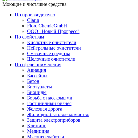
Моющие и чистящие средства
По производителю
Clarin
Flore ChemieGmbH
ООО "Новый Прогресс"
По свойствам
Кислотные очистители
Нейтральные очистители
Смазочные средства
Щелочные очистители
По сфере применения
Авиация
Бассейны
Бетон
Биотуалеты
Биоциды
Борьба с насекомыми
Гостиничный бизнес
Железная дорога
Жилищно-бытовое хозяйство
Защита электроприборов
Клининг
Медицина
Мясопереработка