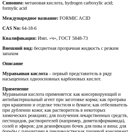
Синоним:
метановая кислота, hydrogen carboxylic acid;
formylic acid
Международное название:
FORMIC ACID
CAS No:
64-18-6
Квалификация:
Имп. «ч», ГОСТ 5848-73
Внешний вид:
бесцветная прозрачная жидкость с резким
запахом
Описание
Муравьиная кислота
– первый представитель в ряду
насыщенных одноосновных карбоновых кислот.
Применение
Муравьиная кислота применяется: как консервирующий и
антибактериальный агент при заготовке корма; как протрава
при крашении и отделке текстиля и бумаги; как отбеливатель
при дублении кожи; как растворитель в некоторых
химических реакциях; для получения лекарственных средств,
пестицидов, растворителей (например, диметилформамида),
солей и эфиров; для дезинфекции бочек для пива и вина; для
борьбы с паразитами в пчеловодстве;как пищевой консервант