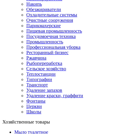
Накипь
Обезжириватели
Охладительные системы
Очистные сооружения
Парикмахерские
Пищевая промышленность
Посудомоечная техника
Промышленность
Профессиональная уборка
Ресторанный бизнес
Ржавчина
Рыбопереработка
Сельское хозяйство
Теплостанции
Типографии
Транспорт
Удаление запахов
Удаление краски, граффити
Фонтаны
Церкви
Школы
Хозяйственные товары
Мыло туалетное