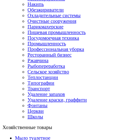
Накипь
Обезжириватели
Охладительные системы
Очистные сооружения
Парикмахерские
Пищевая промышленность
Посудомоечная техника
Промышленность
Профессиональная уборка
Ресторанный бизнес
Ржавчина
Рыбопереработка
Сельское хозяйство
Теплостанции
Типографии
Транспорт
Удаление запахов
Удаление краски, граффити
Фонтаны
Церкви
Школы
Хозяйственные товары
Мыло туалетное