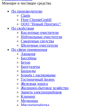
Моющие и чистящие средства
По производителю
Clarin
Flore ChemieGmbH
ООО "Новый Прогресс"
По свойствам
Кислотные очистители
Нейтральные очистители
Смазочные средства
Щелочные очистители
По сфере применения
Авиация
Бассейны
Бетон
Биотуалеты
Биоциды
Борьба с насекомыми
Гостиничный бизнес
Железная дорога
Жилищно-бытовое хозяйство
Защита электроприборов
Клининг
Медицина
Мясопереработка