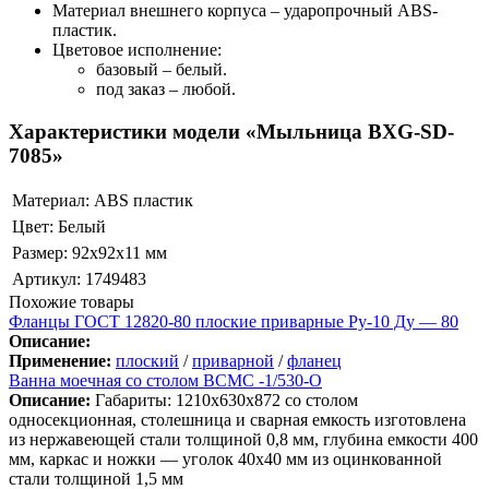
Материал внешнего корпуса – ударопрочный ABS-
пластик.
Цветовое исполнение:
базовый – белый.
под заказ – любой.
Характеристики модели «Мыльница BXG-SD-
7085»
Материал:
ABS пластик
Цвет:
Белый
Размер:
92x92x11 мм
Артикул:
1749483
Похожие товары
Фланцы ГОСТ 12820-80 плоские приварные Ру-10 Ду — 80
Описание:
Применение:
плоский
/
приварной
/
фланец
Ванна моечная со столом ВСМС -1/530-О
Описание:
Габариты: 1210x630x872 со столом
односекционная, столешница и сварная емкость изготовлена
из нержавеющей стали толщиной 0,8 мм, глубина емкости 400
мм, каркас и ножки — уголок 40х40 мм из оцинкованной
стали толщиной 1,5 мм