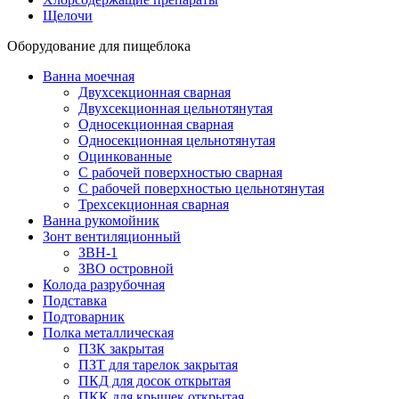
Щелочи
Оборудование для пищеблока
Ванна моечная
Двухсекционная сварная
Двухсекционная цельнотянутая
Односекционная сварная
Односекционная цельнотянутая
Оцинкованные
С рабочей поверхностью сварная
С рабочей поверхностью цельнотянутая
Трехсекционная сварная
Ванна рукомойник
Зонт вентиляционный
ЗВН-1
ЗВО островной
Колода разрубочная
Подставка
Подтоварник
Полка металлическая
ПЗК закрытая
ПЗТ для тарелок закрытая
ПКД для досок открытая
ПКК для крышек открытая