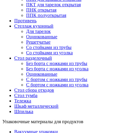
ПКТ для тарелок открытая
ПНК открытая
ППК полуоткрытая
Противень
Стеллаж кухонный
Для тарелок
Оцинкованные
Решетчатые
Со стойками из трубы
Со стойками из уголка
Стол разделочный
Без борта с ножками из трубы
Без борта с ножками из уголка
Оцинкованные
С бортом с ножками из трубы
С бортом с ножками из уголка
Стол сбора отходов
Стол тумба
Тележка
Шкаф металлический
Шпилька
Упаковочные материалы для продуктов
Вакуумные упаковки