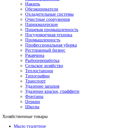
Накипь
Обезжириватели
Охладительные системы
Очистные сооружения
Парикмахерские
Пищевая промышленность
Посудомоечная техника
Промышленность
Профессиональная уборка
Ресторанный бизнес
Ржавчина
Рыбопереработка
Сельское хозяйство
Теплостанции
Типографии
Транспорт
Удаление запахов
Удаление краски, граффити
Фонтаны
Церкви
Школы
Хозяйственные товары
Мыло туалетное