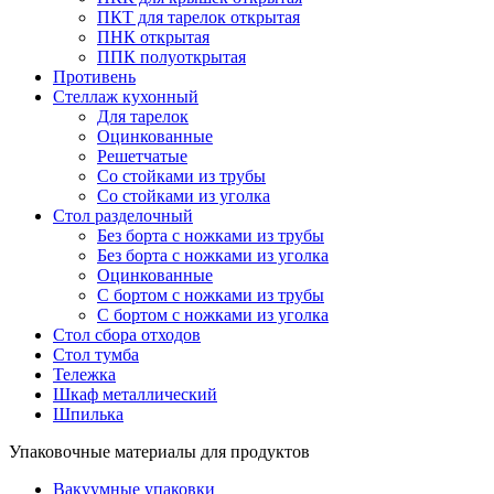
ПКТ для тарелок открытая
ПНК открытая
ППК полуоткрытая
Противень
Стеллаж кухонный
Для тарелок
Оцинкованные
Решетчатые
Со стойками из трубы
Со стойками из уголка
Стол разделочный
Без борта с ножками из трубы
Без борта с ножками из уголка
Оцинкованные
С бортом с ножками из трубы
С бортом с ножками из уголка
Стол сбора отходов
Стол тумба
Тележка
Шкаф металлический
Шпилька
Упаковочные материалы для продуктов
Вакуумные упаковки