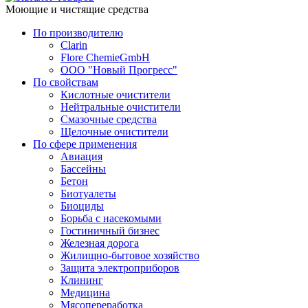
Моющие и чистящие средства
По производителю
Clarin
Flore ChemieGmbH
ООО "Новый Прогресс"
По свойствам
Кислотные очистители
Нейтральные очистители
Смазочные средства
Щелочные очистители
По сфере применения
Авиация
Бассейны
Бетон
Биотуалеты
Биоциды
Борьба с насекомыми
Гостиничный бизнес
Железная дорога
Жилищно-бытовое хозяйство
Защита электроприборов
Клининг
Медицина
Мясопереработка