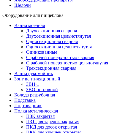
Щелочи
Оборудование для пищеблока
Ванна моечная
Двухсекционная сварная
Двухсекционная цельнотянутая
Односекционная сварная
Односекционная цельнотянутая
Оцинкованные
С рабочей поверхностью сварная
С рабочей поверхностью цельнотянутая
Трехсекционная сварная
Ванна рукомойник
Зонт вентиляционный
ЗВН-1
ЗВО островной
Колода разрубочная
Подставка
Подтоварник
Полка металлическая
ПЗК закрытая
ПЗТ для тарелок закрытая
ПКД для досок открытая
ПКК для крышек открытая