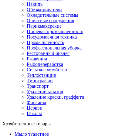
Накипь
Обезжириватели
Охладительные системы
Очистные сооружения
Парикмахерские
Пищевая промышленность
Посудомоечная техника
Промышленность
Профессиональная уборка
Ресторанный бизнес
Ржавчина
Рыбопереработка
Сельское хозяйство
Теплостанции
Типографии
Транспорт
Удаление запахов
Удаление краски, граффити
Фонтаны
Церкви
Школы
Хозяйственные товары
Мыло туалетное