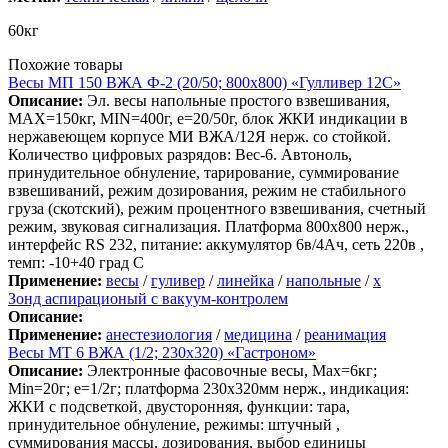
60кг
Похожие товары
Весы МП 150 ВЖА Ф-2 (20/50; 800х800) «Гулливер 12С»
Описание:
Эл. весы напольные простого взвешивания,
МАХ=150кг, MIN=400г, e=20/50г, блок ЖКИ индикации в
нержавеющем корпусе МИ ВЖА/12Я нерж. со стойкой.
Количество цифровых разрядов: Вес-6. Автоноль,
принудительное обнуление, тарирование, суммирование
взвешиваний, режим дозирования, режим не стабильного
груза (скотский), режим процентного взвешивания, счетный
режим, звуковая сигнализация. Платформа 800х800 нерж.,
интерфейс RS 232, питание: аккумулятор 6в/4Ач, сеть 220в ,
темп: -10+40 град С
Применение:
весы
/
гуливер
/
линейка
/
напольные
/
х
Зонд аспирационый с вакуум-контролем
Описание:
Применение:
анестезиология
/
медицина
/
реанимация
Весы МТ 6 ВЖА (1/2; 230х320) «Гастроном»
Описание:
Электронные фасовочные весы, Max=6кг;
Min=20г; e=1/2г; платформа 230х320мм нерж., индикация:
ЖКИ с подсветкой, двусторонняя, функции: тара,
принудительное обнуление, режимы: штучный ,
суммирования массы, дозирования, выбор единицы