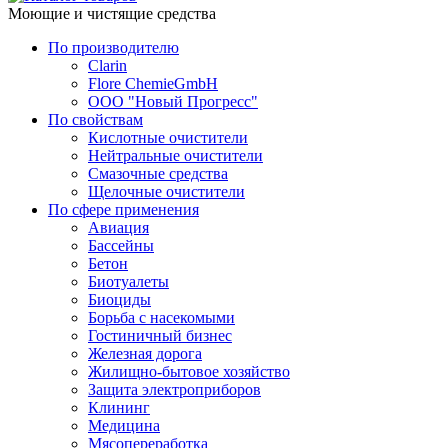
Моющие и чистящие средства
По производителю
Clarin
Flore ChemieGmbH
ООО "Новый Прогресс"
По свойствам
Кислотные очистители
Нейтральные очистители
Смазочные средства
Щелочные очистители
По сфере применения
Авиация
Бассейны
Бетон
Биотуалеты
Биоциды
Борьба с насекомыми
Гостиничный бизнес
Железная дорога
Жилищно-бытовое хозяйство
Защита электроприборов
Клининг
Медицина
Мясопереработка