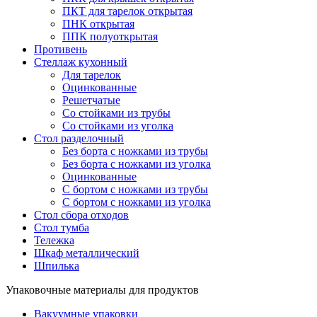
ПКТ для тарелок открытая
ПНК открытая
ППК полуоткрытая
Противень
Стеллаж кухонный
Для тарелок
Оцинкованные
Решетчатые
Со стойками из трубы
Со стойками из уголка
Стол разделочный
Без борта с ножками из трубы
Без борта с ножками из уголка
Оцинкованные
С бортом с ножками из трубы
С бортом с ножками из уголка
Стол сбора отходов
Стол тумба
Тележка
Шкаф металлический
Шпилька
Упаковочные материалы для продуктов
Вакуумные упаковки