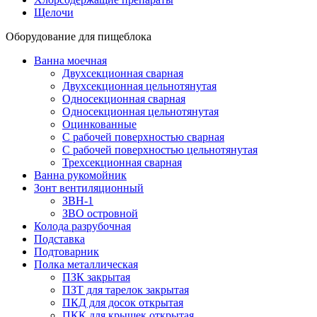
Щелочи
Оборудование для пищеблока
Ванна моечная
Двухсекционная сварная
Двухсекционная цельнотянутая
Односекционная сварная
Односекционная цельнотянутая
Оцинкованные
С рабочей поверхностью сварная
С рабочей поверхностью цельнотянутая
Трехсекционная сварная
Ванна рукомойник
Зонт вентиляционный
ЗВН-1
ЗВО островной
Колода разрубочная
Подставка
Подтоварник
Полка металлическая
ПЗК закрытая
ПЗТ для тарелок закрытая
ПКД для досок открытая
ПКК для крышек открытая