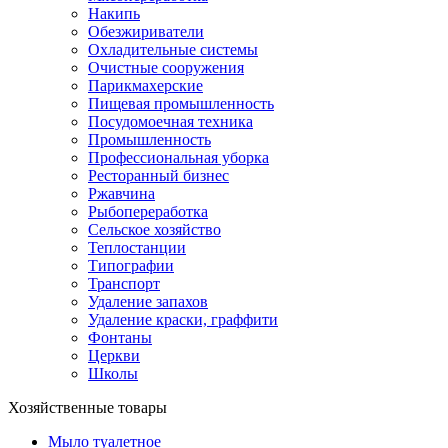
Накипь
Обезжириватели
Охладительные системы
Очистные сооружения
Парикмахерские
Пищевая промышленность
Посудомоечная техника
Промышленность
Профессиональная уборка
Ресторанный бизнес
Ржавчина
Рыбопереработка
Сельское хозяйство
Теплостанции
Типографии
Транспорт
Удаление запахов
Удаление краски, граффити
Фонтаны
Церкви
Школы
Хозяйственные товары
Мыло туалетное