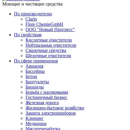
Моющие и чистящие средства
По производителю
Clarin
Flore ChemieGmbH
ООО "Новый Прогресс"
По свойствам
Кислотные очистители
Нейтральные очистители
Смазочные средства
Щелочные очистители
По сфере применения
Авиация
Бассейны
Бетон
Биотуалеты
Биоциды
Борьба с насекомыми
Гостиничный бизнес
Железная дорога
Жилищно-бытовое хозяйство
Защита электроприборов
Клининг
Медицина
Мясопереработка