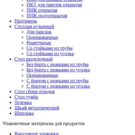
ПКТ для тарелок открытая
ПНК открытая
ППК полуоткрытая
Противень
Стеллаж кухонный
Для тарелок
Оцинкованные
Решетчатые
Со стойками из трубы
Со стойками из уголка
Стол разделочный
Без борта с ножками из трубы
Без борта с ножками из уголка
Оцинкованные
С бортом с ножками из трубы
С бортом с ножками из уголка
Стол сбора отходов
Стол тумба
Тележка
Шкаф металлический
Шпилька
Упаковочные материалы для продуктов
Вакуумные упаковки