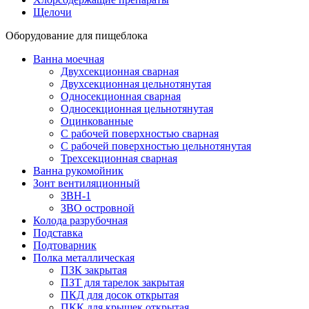
Щелочи
Оборудование для пищеблока
Ванна моечная
Двухсекционная сварная
Двухсекционная цельнотянутая
Односекционная сварная
Односекционная цельнотянутая
Оцинкованные
С рабочей поверхностью сварная
С рабочей поверхностью цельнотянутая
Трехсекционная сварная
Ванна рукомойник
Зонт вентиляционный
ЗВН-1
ЗВО островной
Колода разрубочная
Подставка
Подтоварник
Полка металлическая
ПЗК закрытая
ПЗТ для тарелок закрытая
ПКД для досок открытая
ПКК для крышек открытая