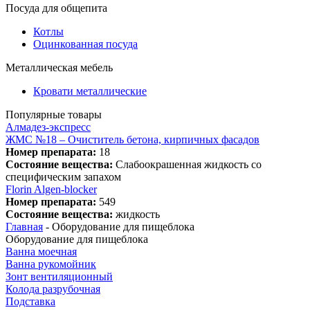
Посуда для общепита
Котлы
Оцинкованная посуда
Металлическая мебель
Кровати металлические
Популярные товары
Алмадез-экспресс
ЖМС №18 – Очиститель бетона, кирпичных фасадов
Номер препарата:
18
Состояние вещества:
Слабоокрашенная жидкость со
специфическим запахом
Florin Algen-blocker
Номер препарата:
549
Состояние вещества:
жидкость
Главная
-
Оборудование для пищеблока
Оборудование для пищеблока
Ванна моечная
Ванна рукомойник
Зонт вентиляционный
Колода разрубочная
Подставка