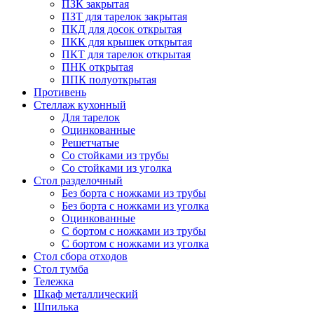
ПЗК закрытая
ПЗТ для тарелок закрытая
ПКД для досок открытая
ПКК для крышек открытая
ПКТ для тарелок открытая
ПНК открытая
ППК полуоткрытая
Противень
Стеллаж кухонный
Для тарелок
Оцинкованные
Решетчатые
Со стойками из трубы
Со стойками из уголка
Стол разделочный
Без борта с ножками из трубы
Без борта с ножками из уголка
Оцинкованные
С бортом с ножками из трубы
С бортом с ножками из уголка
Стол сбора отходов
Стол тумба
Тележка
Шкаф металлический
Шпилька