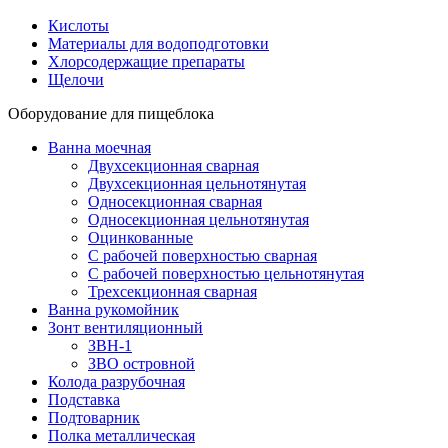
Кислоты
Материалы для водоподготовки
Хлорсодержащие препараты
Щелочи
Оборудование для пищеблока
Ванна моечная
Двухсекционная сварная
Двухсекционная цельнотянутая
Односекционная сварная
Односекционная цельнотянутая
Оцинкованные
С рабочей поверхностью сварная
С рабочей поверхностью цельнотянутая
Трехсекционная сварная
Ванна рукомойник
Зонт вентиляционный
ЗВН-1
ЗВО островной
Колода разрубочная
Подставка
Подтоварник
Полка металлическая