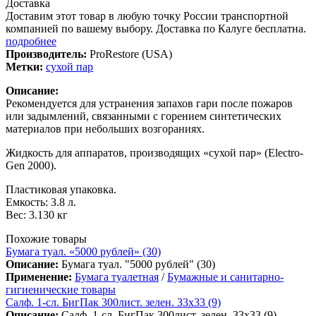
Доставка
Доставим этот товар в любую точку России транспортной
компанией по вашему выбору. Доставка по Калуге бесплатна.
подробнее
Производитель:
ProRestore (USA)
Метки:
сухой пар
Описание:
Рекомендуется для устранения запахов гари после пожаров
или задымлений, связанными с горением синтетических
материалов при небольших возгораниях.
Жидкость для аппаратов, производящих «сухой пар» (Electro-
Gen 2000).
Пластиковая упаковка.
Емкость: 3.8 л.
Вес: 3.130 кг
Похожие товары
Бумага туал. «5000 рублей» (30)
Описание:
Бумага туал. "5000 рублей" (30)
Применение:
Бумага туалетная
/
Бумажные и санитарно-
гигиенические товары
Салф. 1-сл. БигПак 300лист. зелен. 33х33 (9)
Описание:
Салф. 1-сл. БигПак 300лист. зелен. 33х33 (9)