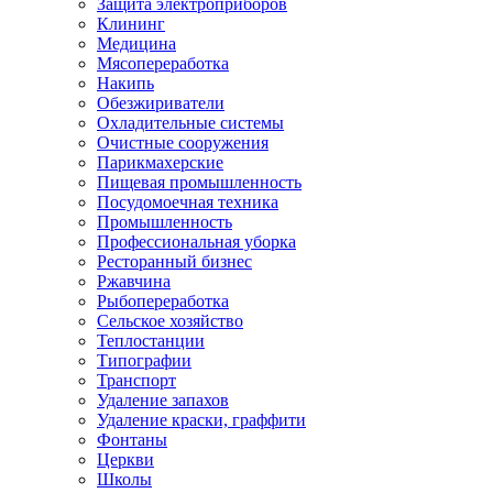
Защита электроприборов
Клининг
Медицина
Мясопереработка
Накипь
Обезжириватели
Охладительные системы
Очистные сооружения
Парикмахерские
Пищевая промышленность
Посудомоечная техника
Промышленность
Профессиональная уборка
Ресторанный бизнес
Ржавчина
Рыбопереработка
Сельское хозяйство
Теплостанции
Типографии
Транспорт
Удаление запахов
Удаление краски, граффити
Фонтаны
Церкви
Школы