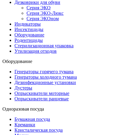
Дезковрики для обуви
Серия ЭКО
Серия ЭКО-Люкс
Серия ЭКОном
Индикаторы
Инсектициды
Оборудование
Родентициды
Стерилизационная упаковка
Утилизация отходов
Оборудование
Генераторы горячего тумана
Генераторы холодного тумана
Дезинфекционные установки
Дустеры
Опрыскиватели моторные
Опрыскиватели ранцевые
Одноразовая посуда
Бумажная посуда
Креманки
Кристалическая посуда