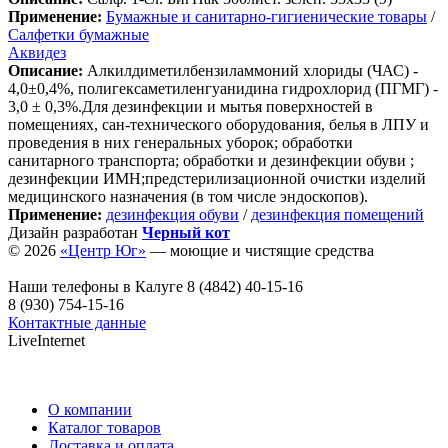
Применение:
Бумажные и санитарно-гигиенические товары
/
Салфетки бумажные
Аквидез
Описание:
Алкилдиметилбензиламмоний хлориды (ЧАС) -
4,0±0,4%, полигексаметиленгуанидина гидрохлорид (ПГМГ) -
3,0 ± 0,3%.Для дезинфекции и мытья поверхностей в
помещениях, сан-технического оборудования, белья в ЛПУ и
проведения в них генеральных уборок; обработки
санитарного транспорта; обработки и дезинфекции обуви ;
дезинфекции ИМН;предстерилизационной очистки изделий
медицинского назначения (в том числе эндоскопов).
Применение:
дезинфекция обуви
/
дезинфекция помещений
Дизайн разработан
Черный кот
© 2026
«Центр Юг»
— моющие и чистящие средства
Наши телефоны в Калуге
8 (4842) 40-15-16
8 (930) 754-15-16
Контактные данные
LiveInternet
О компании
Каталог товаров
Доставка и оплата