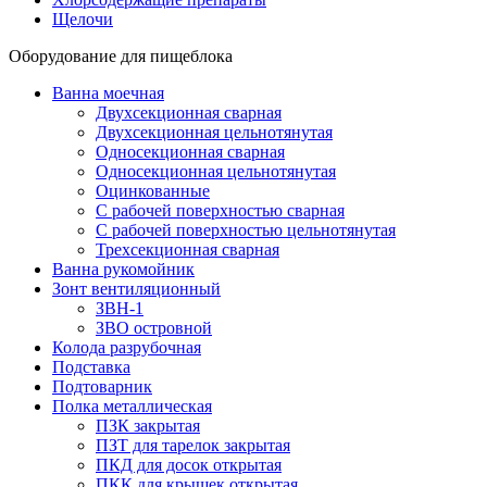
Щелочи
Оборудование для пищеблока
Ванна моечная
Двухсекционная сварная
Двухсекционная цельнотянутая
Односекционная сварная
Односекционная цельнотянутая
Оцинкованные
С рабочей поверхностью сварная
С рабочей поверхностью цельнотянутая
Трехсекционная сварная
Ванна рукомойник
Зонт вентиляционный
ЗВН-1
ЗВО островной
Колода разрубочная
Подставка
Подтоварник
Полка металлическая
ПЗК закрытая
ПЗТ для тарелок закрытая
ПКД для досок открытая
ПКК для крышек открытая