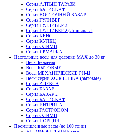
Серия АЛТЫН ТАРАЗИ
Серия БАТИСКАФ
Серия ВОСТОЧНЫЙ БАЗАР
Серия ГУЛИВЕР
Серия ГУЛЛИВЕР 2
Серия ГУЛЛИВЕР 2 (Линейка Л)
Серия КЕЙС
Серия КУПЕЦ
Серия ОЛИМП
Серия ЯРМАРКА
Настольные весы для фасовки MAX до 30 кг
Весы Безмены
Весы БЫТОВЫЕ
Весы МЕХАНИЧЕСКИЕ РН-Ц
Весы серии ХОЗЯЮШКА (бытовые)
Серия АЛЕКСА
Серия БАЗАР
Серия БАЗАР 2
Серия БАТИСКАФ
Серия ВИТРИНА
Серия ГАСТРОНОМ
Серия ОЛИМП
Серия ПОРЦИЯ
Промышленные весы (до 100 тонн)
АВТОМОБИЛЬНЫЕ весы