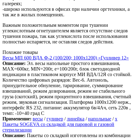
галереях;
-широко используются в офисах при наличии оргтехники, а
так же в жилых помещениях.
Важным положительным моментом при тушении
углекислотным огнетушителем является отсутствие следов
тушения пожара, так как углекислота после использования
полностью испаряется, не оставляя следов действия.
Похожие товары
Весы МП 600 ВДА Ф-2 (100/200; 1000х1200) «Гулливер 12»
Описание:
Эл. весы напольные простого взвешивания,
МАХ=600кг, MIN=200г, e=100/200г, блок светодиодной
индикации в пластиковом корпусе МИ ВДА/12Я со стойкой.
Количество цифровых разрядов: Вес-6. Автоноль,
принудительное обнуление, тарирование, суммирование
взвешиваний, режим дозирования, режим не стабильного
груза (скотский), режим процентного взвешивания, счетный
режим, звуковая сигнализация. Платформа 1000х1200 нерж.,
интерфейс RS 232, питание: аккумулятор 6в/4Ач, сеть 220в ,
темп: -10+40 град С
Применение:
весы
/
гуливер
/
линейка
/
напольные
/
х
Пакеты SOGEVA со складкой для паровой и газовой
стерилизации
Описание:
Пакеты со складкой изготовлены из комбинации