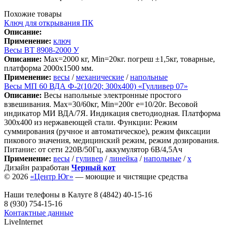
Похожие товары
Ключ для открывания ПК
Описание:
Применение:
ключ
Весы ВТ 8908-2000 У
Описание:
Max=2000 кг, Min=20кг. погреш ±1,5кг, товарные,
платформа 2000х1500 мм.
Применение:
весы
/
механические
/
напольные
Весы МП 60 ВДА Ф-2(10/20; 300х400) «Гулливер 07»
Описание:
Весы напольные электронные простого
взвешивания. Мах=30/60кг, Min=200г е=10/20г. Весовой
индикатор МИ ВДА/7Я. Индикация светодиодная. Платформа
300х400 из нержавеющей стали. Функции: Режим
суммирования (ручное и автоматическое), режим фиксации
пикового значения, медицинский режим, режим дозирования.
Питание: от сети 220В/50Гц, аккумулятор 6В/4,5Ач
Применение:
весы
/
гуливер
/
линейка
/
напольные
/
х
Дизайн разработан
Черный кот
© 2026
«Центр Юг»
— моющие и чистящие средства
Наши телефоны в Калуге
8 (4842) 40-15-16
8 (930) 754-15-16
Контактные данные
LiveInternet