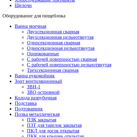
Щелочи
Оборудование для пищеблока
Ванна моечная
Двухсекционная сварная
Двухсекционная цельнотянутая
Односекционная сварная
Односекционная цельнотянутая
Оцинкованные
С рабочей поверхностью сварная
С рабочей поверхностью цельнотянутая
Трехсекционная сварная
Ванна рукомойник
Зонт вентиляционный
ЗВН-1
ЗВО островной
Колода разрубочная
Подставка
Подтоварник
Полка металлическая
ПЗК закрытая
ПЗТ для тарелок закрытая
ПКД для досок открытая
ПКК для крышек открытая