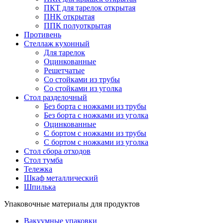
ПКТ для тарелок открытая
ПНК открытая
ППК полуоткрытая
Противень
Стеллаж кухонный
Для тарелок
Оцинкованные
Решетчатые
Со стойками из трубы
Со стойками из уголка
Стол разделочный
Без борта с ножками из трубы
Без борта с ножками из уголка
Оцинкованные
С бортом с ножками из трубы
С бортом с ножками из уголка
Стол сбора отходов
Стол тумба
Тележка
Шкаф металлический
Шпилька
Упаковочные материалы для продуктов
Вакуумные упаковки