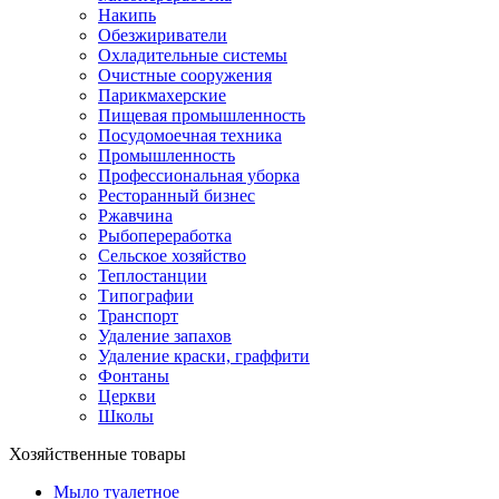
Накипь
Обезжириватели
Охладительные системы
Очистные сооружения
Парикмахерские
Пищевая промышленность
Посудомоечная техника
Промышленность
Профессиональная уборка
Ресторанный бизнес
Ржавчина
Рыбопереработка
Сельское хозяйство
Теплостанции
Типографии
Транспорт
Удаление запахов
Удаление краски, граффити
Фонтаны
Церкви
Школы
Хозяйственные товары
Мыло туалетное