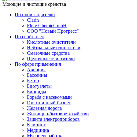
Моющие и чистящие средства
По производителю
Clarin
Flore ChemieGmbH
ООО "Новый Прогресс"
По свойствам
Кислотные очистители
Нейтральные очистители
Смазочные средства
Щелочные очистители
По сфере применения
Авиация
Бассейны
Бетон
Биотуалеты
Биоциды
Борьба с насекомыми
Гостиничный бизнес
Железная дорога
Жилищно-бытовое хозяйство
Защита электроприборов
Клининг
Медицина
Мясопереработка