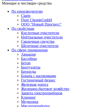
Моющие и чистящие средства
По производителю
Clarin
Flore ChemieGmbH
ООО "Новый Прогресс"
По свойствам
Кислотные очистители
Нейтральные очистители
Смазочные средства
Щелочные очистители
По сфере применения
Авиация
Бассейны
Бетон
Биотуалеты
Биоциды
Борьба с насекомыми
Гостиничный бизнес
Железная дорога
Жилищно-бытовое хозяйство
Защита электроприборов
Клининг
Медицина
Мясопереработка