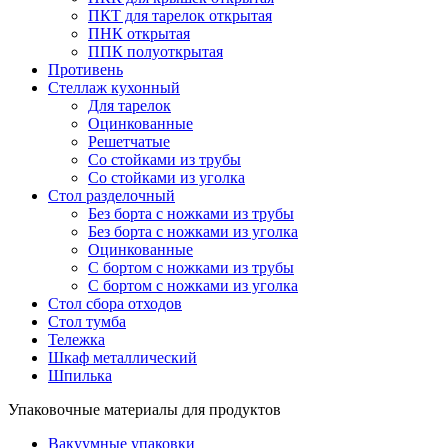
ПКТ для тарелок открытая
ПНК открытая
ППК полуоткрытая
Противень
Стеллаж кухонный
Для тарелок
Оцинкованные
Решетчатые
Со стойками из трубы
Со стойками из уголка
Стол разделочный
Без борта с ножками из трубы
Без борта с ножками из уголка
Оцинкованные
С бортом с ножками из трубы
С бортом с ножками из уголка
Стол сбора отходов
Стол тумба
Тележка
Шкаф металлический
Шпилька
Упаковочные материалы для продуктов
Вакуумные упаковки