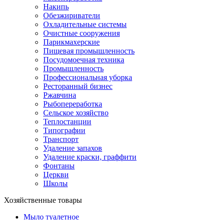
Накипь
Обезжириватели
Охладительные системы
Очистные сооружения
Парикмахерские
Пищевая промышленность
Посудомоечная техника
Промышленность
Профессиональная уборка
Ресторанный бизнес
Ржавчина
Рыбопереработка
Сельское хозяйство
Теплостанции
Типографии
Транспорт
Удаление запахов
Удаление краски, граффити
Фонтаны
Церкви
Школы
Хозяйственные товары
Мыло туалетное