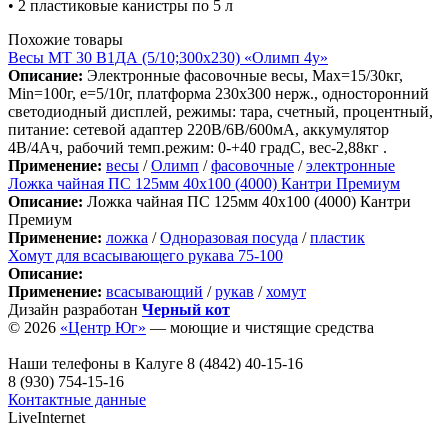
• 2 пластиковые канистры по 5 л
Похожие товары
Весы МТ 30 В1ДА (5/10;300х230) «Олимп 4у»
Описание:
Электронные фасовочные весы, Max=15/30кг,
Min=100г, e=5/10г, платформа 230х300 нерж., односторонний
светодиодный дисплей, режимы: тара, счетный, процентный,
питание: сетевой адаптер 220В/6В/600мА, аккумулятор
4В/4Ач, рабочий темп.режим: 0-+40 градС, вес-2,88кг .
Применение:
весы
/
Олимп
/
фасовочные
/
электронные
Ложка чайная ПС 125мм 40х100 (4000) Кантри Премиум
Описание:
Ложка чайная ПС 125мм 40х100 (4000) Кантри
Премиум
Применение:
ложка
/
Одноразовая посуда
/
пластик
Хомут для всасывающего рукава 75-100
Описание:
Применение:
всасывающий
/
рукав
/
хомут
Дизайн разработан
Черный кот
© 2026
«Центр Юг»
— моющие и чистящие средства
Наши телефоны в Калуге
8 (4842) 40-15-16
8 (930) 754-15-16
Контактные данные
LiveInternet