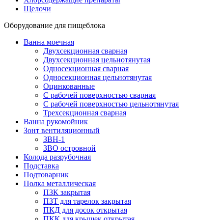
Щелочи
Оборудование для пищеблока
Ванна моечная
Двухсекционная сварная
Двухсекционная цельнотянутая
Односекционная сварная
Односекционная цельнотянутая
Оцинкованные
С рабочей поверхностью сварная
С рабочей поверхностью цельнотянутая
Трехсекционная сварная
Ванна рукомойник
Зонт вентиляционный
ЗВН-1
ЗВО островной
Колода разрубочная
Подставка
Подтоварник
Полка металлическая
ПЗК закрытая
ПЗТ для тарелок закрытая
ПКД для досок открытая
ПКК для крышек открытая