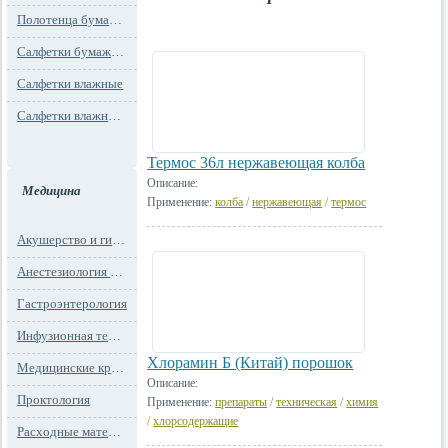
Полотенца бумажные
Салфетки бумажные
Салфетки влажные
Салфетки влажные технического назначения
Термос 36л нержавеющая колба
Описание:
Медицина
Применение:
колба
/
нержавеющая
/
термос
Акушерство и гинекология
Анестезиология и реанимация
Гастроэнтерология
Инфузионная терапия
Хлорамин Б (Китай) порошок
Медицинские кресла
Описание:
Проктология
Применение:
препараты
/
техническая
/
химия
/
хлорсодержащие
Расходные материалы