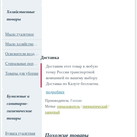
Хозяйственные
товары
Мыло туалетное
Мыло хозяйственное
Освежители воздуха
Доставка
Стиральные порошки
Доставим этот товар в любую
точку России транспортной
Товары для уборки
компанией по вашему выбору.
Доставка по Калуге бесплатна.
подробнее
Бумажные и
Производитель:
Farmate
санитарно-
Метки:
опрыскиватель
/
пневматический
/
гигиенические
ранцевый
товары
Бумага туалетная
Похожие товары