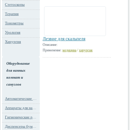
Стетоскопы
Терапия
Тонометры
Урология
Лезвие для скальпеля
Хирургия
Описание:
Применение:
медицина
/
хирургия
Оборудование
для ванных
комнат и
санузлов
Автоматические освежители воздуха
Аппараты для надевания бахил
Гигиенические расходные материалы
Диспенсеры бумажных полотенец