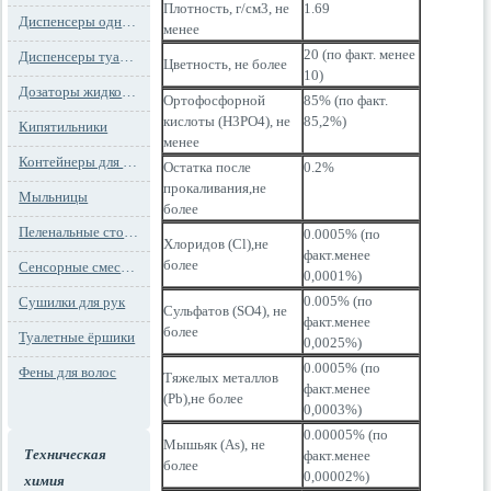
Плотность, г/см3, не
1.69
Диспенсеры одноразовых сидений на унитаз
менее
20 (по факт. менее
Диспенсеры туалетной бумаги
Цветность, не более
10)
Дозаторы жидкого мыла
Ортофосфорной
85% (по факт.
кислоты (H3PO4), не
85,2%)
Кипятильники
менее
Контейнеры для мусора
Остатка после
0.2%
прокаливания,не
Мыльницы
более
Пеленальные столы и детские сидения
0.0005% (по
Хлоридов (Cl),не
факт.менее
более
Сенсорные смесители
0,0001%)
0.005% (по
Сушилки для рук
Сульфатов (SO4), не
факт.менее
более
Туалетные ёршики
0,0025%)
0.0005% (по
Фены для волос
Тяжелых металлов
факт.менее
(Pb),не более
0,0003%)
0.00005% (по
Мышьяк (As), не
Техническая
факт.менее
более
0,00002%)
химия