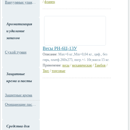
/
фланец
Вакуумные упаковки
Ароматизация
и удалание
запахов
Весы РН-6Ц-13У
Сухой туман
Описание:
Max=6 кг.,Min=0,04 кг., циф., без
гирь, платф.260х275, погр.+/- 10г,масса 15 кг.
Применение:
весы
/
механические
/
Тамбов
/
Твес
/
торговые
Защитные
крема и пасты
Защитные крема
Очищающие пасты для рук
Средства для