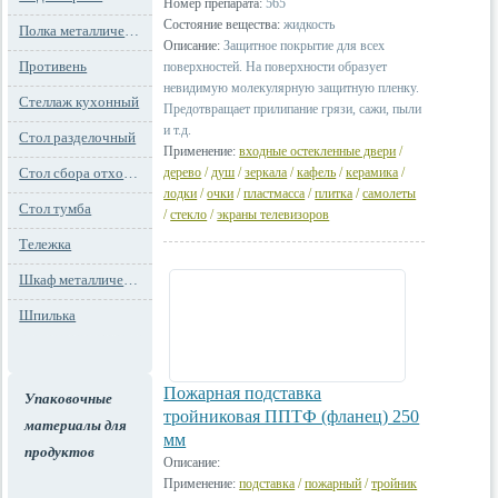
Номер препарата:
565
Состояние вещества:
жидкость
Полка металлическая
Описание:
Защитное покрытие для всех
Противень
поверхностей. На поверхности образует
невидимую молекулярную защитную пленку.
Стеллаж кухонный
Предотвращает прилипание грязи, сажи, пыли
и т.д.
Стол разделочный
Применение:
входные остекленные двери
/
дерево
/
душ
/
зеркала
/
кафель
/
керамика
/
Стол сбора отходов
лодки
/
очки
/
пластмасса
/
плитка
/
самолеты
Стол тумба
/
стекло
/
экраны телевизоров
Тележка
Шкаф металлический
Шпилька
Пожарная подставка
Упаковочные
тройниковая ППТФ (фланец) 250
материалы для
мм
продуктов
Описание:
Применение:
подставка
/
пожарный
/
тройник