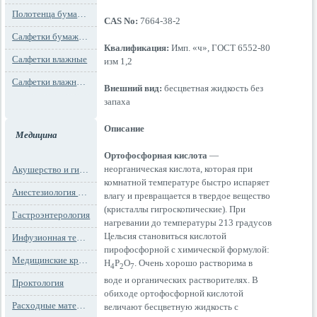
Полотенца бумажные
CAS No:
7664-38-2
Салфетки бумажные
Квалификация:
Имп. «ч», ГОСТ 6552-80
Салфетки влажные
изм 1,2
Салфетки влажные технического назначения
Внешний вид:
бесцветная жидкость без
запаха
Описание
Медицина
Ортофосфорная кислота
—
неорганическая кислота, которая при
Акушерство и гинекология
комнатной температуре быстро испаряет
Анестезиология и реанимация
влагу и превращается в твердое вещество
(кристаллы гигроскопические). При
Гастроэнтерология
нагревании до температуры 213 градусов
Цельсия становиться кислотой
Инфузионная терапия
пирофосфорной с химической формулой:
Медицинские кресла
H
P
O
. Очень хорошо растворима в
4
2
7
воде и органических растворителях. В
Проктология
обиходе ортофосфорной кислотой
Расходные материалы
величают бесцветную жидкость с