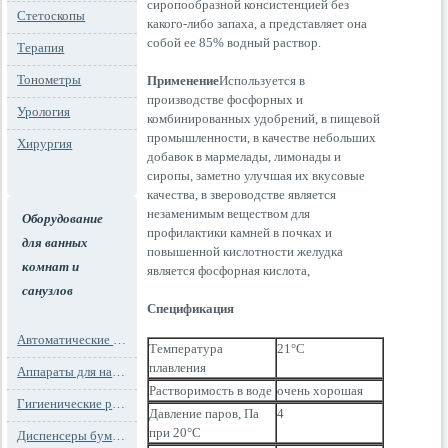
сиропообразной консистенцией без
Стетоскопы
какого-либо запаха, а представляет она
собой ее 85% водный раствор.
Терапия
Тонометры
Применение
Используется в
производстве фосфорных и
Урология
комбинированных удобрений, в пищевой
промышленности, в качестве небольших
Хирургия
добавок в мармелады, лимонады и
сиропы, заметно улучшая их вкусовые
качества, в звероводстве является
незаменимым веществом для
Оборудование
профилактики камней в почках и
для ванных
повышенной кислотности желудка
комнат и
является фосфорная кислота,
санузлов
Спецификация
Автоматические освежители воздуха
Температура
21°C
плавления
Аппараты для надевания бахил
Растворимость в воде
очень хорошая
Гигиенические расходные материалы
Давление паров, Па
4
при 20°C
Диспенсеры бумажных полотенец