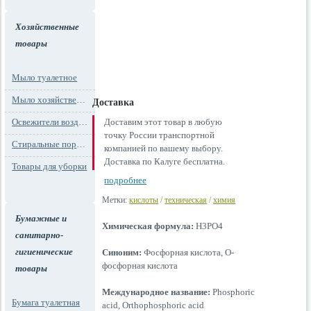
Хозяйственные
товары
Мыло туалетное
Мыло хозяйственное
Доставка
Освежители воздуха
Доставим этот товар в любую
точку России транспортной
Стиральные порошки
компанией по вашему выбору.
Доставка по Калуге бесплатна.
Товары для уборки
подробнее
Метки:
кислоты
/
техническая
/
химия
Бумажные и
Химическая формула:
H3PO4
санитарно-
гигиенические
Синоним:
Фосфорная кислота, О-
фосфорная кислота
товары
Международное название:
Phosphoric
Бумага туалетная
acid, Orthophosphoric acid