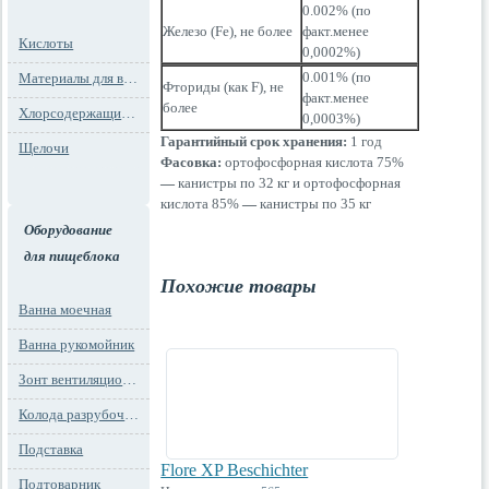
0.002% (по
Железо (Fe), не более
факт.менее
Кислоты
0,0002%)
0.001% (по
Материалы для водоподготовки
Фториды (как F), не
факт.менее
более
Хлорсодержащие препараты
0,0003%)
Гарантийный срок хранения:
1 год
Щелочи
Фасовка:
ортофосфорная кислота 75%
—
канистры по 32 кг и ортофосфорная
кислота 85%
—
канистры по 35 кг
Оборудование
для пищеблока
Похожие товары
Ванна моечная
Ванна рукомойник
Зонт вентиляционный
Колода разрубочная
Подставка
Flore XP Beschichter
Подтоварник