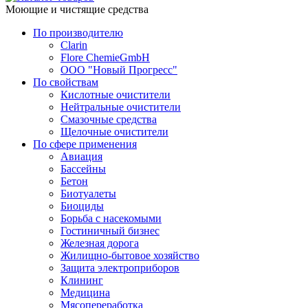
Моющие и чистящие средства
По производителю
Clarin
Flore ChemieGmbH
ООО "Новый Прогресс"
По свойствам
Кислотные очистители
Нейтральные очистители
Смазочные средства
Щелочные очистители
По сфере применения
Авиация
Бассейны
Бетон
Биотуалеты
Биоциды
Борьба с насекомыми
Гостиничный бизнес
Железная дорога
Жилищно-бытовое хозяйство
Защита электроприборов
Клининг
Медицина
Мясопереработка