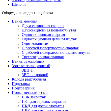
Щелочи
Оборудование для пищеблока
Ванна моечная
Двухсекционная сварная
Двухсекционная цельнотянутая
Односекционная сварная
Односекционная цельнотянутая
Оцинкованные
С рабочей поверхностью сварная
С рабочей поверхностью цельнотянутая
Трехсекционная сварная
Ванна рукомойник
Зонт вентиляционный
ЗВН-1
ЗВО островной
Колода разрубочная
Подставка
Подтоварник
Полка металлическая
ПЗК закрытая
ПЗТ для тарелок закрытая
ПКД для досок открытая
ПКК для крышек открытая