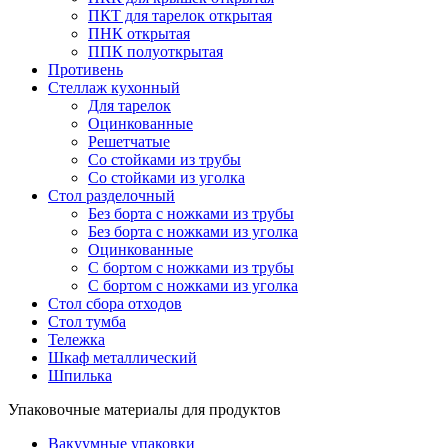
ПКТ для тарелок открытая
ПНК открытая
ППК полуоткрытая
Противень
Стеллаж кухонный
Для тарелок
Оцинкованные
Решетчатые
Со стойками из трубы
Со стойками из уголка
Стол разделочный
Без борта с ножками из трубы
Без борта с ножками из уголка
Оцинкованные
С бортом с ножками из трубы
С бортом с ножками из уголка
Стол сбора отходов
Стол тумба
Тележка
Шкаф металлический
Шпилька
Упаковочные материалы для продуктов
Вакуумные упаковки