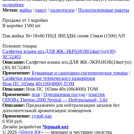
подробнее
Метки:
майка
/
пакет
/
полиэтилен
/
Полиэтиленовые пакеты
Продажа от 1 коробки
В коробке 1500 шт
Пак.майка 36+18х60 ПНД ЗВЕЗДЫ синяя 15мкм (1500) АП
Похожие товары
Салфетки влажн.хоз.ДЛЯ ЖК-ЭКРАНОВ(24шт/уп)(30)
ХС52403
Описание:
Салфетки влажн.хоз.ДЛЯ ЖК-ЭКРАНОВ(24шт/уп)
(30) ХС52403
Применение:
Бумажные и санитарно-гигиенические товары
/
Салфетки влажные технического назначения
Нож ПС 165мм 40х100(4000) ТОМ
Описание:
Нож ПС 165мм 40х100(4000) ТОМ
Применение:
нож
/
Одноразовая посуда
/
пластик
ODORx Thermo-2000 Neutral — Нейтральный, 3.8л
Описание:
Предназначен для нейтрализации запахов без
дополнительной ароматизации помещения.
Применение:
сухой пар
6 950
руб.
Дизайн разработан
Черный кот
© 2026
«Центр Юг»
— моющие и чистящие средства