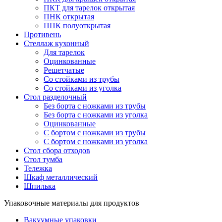
ПКТ для тарелок открытая
ПНК открытая
ППК полуоткрытая
Противень
Стеллаж кухонный
Для тарелок
Оцинкованные
Решетчатые
Со стойками из трубы
Со стойками из уголка
Стол разделочный
Без борта с ножками из трубы
Без борта с ножками из уголка
Оцинкованные
С бортом с ножками из трубы
С бортом с ножками из уголка
Стол сбора отходов
Стол тумба
Тележка
Шкаф металлический
Шпилька
Упаковочные материалы для продуктов
Вакуумные упаковки