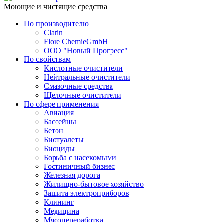
Моющие и чистящие средства
По производителю
Clarin
Flore ChemieGmbH
ООО "Новый Прогресс"
По свойствам
Кислотные очистители
Нейтральные очистители
Смазочные средства
Щелочные очистители
По сфере применения
Авиация
Бассейны
Бетон
Биотуалеты
Биоциды
Борьба с насекомыми
Гостиничный бизнес
Железная дорога
Жилищно-бытовое хозяйство
Защита электроприборов
Клининг
Медицина
Мясопереработка