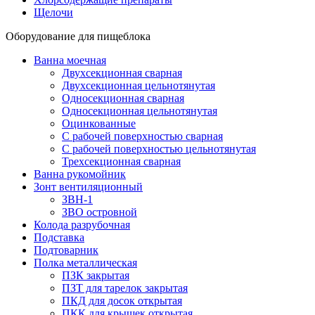
Щелочи
Оборудование для пищеблока
Ванна моечная
Двухсекционная сварная
Двухсекционная цельнотянутая
Односекционная сварная
Односекционная цельнотянутая
Оцинкованные
С рабочей поверхностью сварная
С рабочей поверхностью цельнотянутая
Трехсекционная сварная
Ванна рукомойник
Зонт вентиляционный
ЗВН-1
ЗВО островной
Колода разрубочная
Подставка
Подтоварник
Полка металлическая
ПЗК закрытая
ПЗТ для тарелок закрытая
ПКД для досок открытая
ПКК для крышек открытая