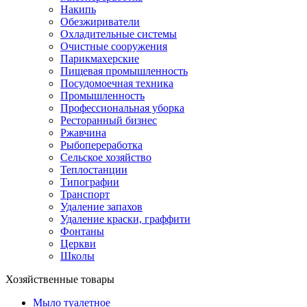
Накипь
Обезжириватели
Охладительные системы
Очистные сооружения
Парикмахерские
Пищевая промышленность
Посудомоечная техника
Промышленность
Профессиональная уборка
Ресторанный бизнес
Ржавчина
Рыбопереработка
Сельское хозяйство
Теплостанции
Типографии
Транспорт
Удаление запахов
Удаление краски, граффити
Фонтаны
Церкви
Школы
Хозяйственные товары
Мыло туалетное