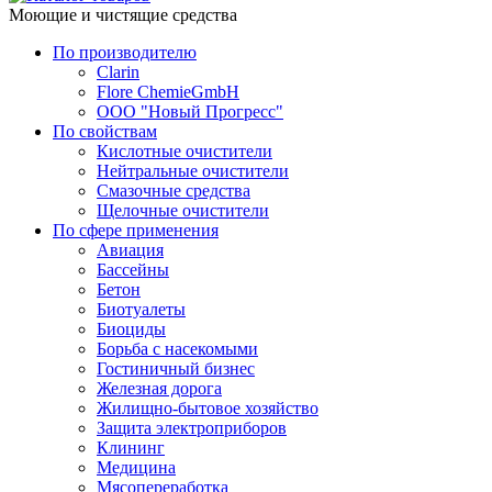
Моющие и чистящие средства
По производителю
Clarin
Flore ChemieGmbH
ООО "Новый Прогресс"
По свойствам
Кислотные очистители
Нейтральные очистители
Смазочные средства
Щелочные очистители
По сфере применения
Авиация
Бассейны
Бетон
Биотуалеты
Биоциды
Борьба с насекомыми
Гостиничный бизнес
Железная дорога
Жилищно-бытовое хозяйство
Защита электроприборов
Клининг
Медицина
Мясопереработка