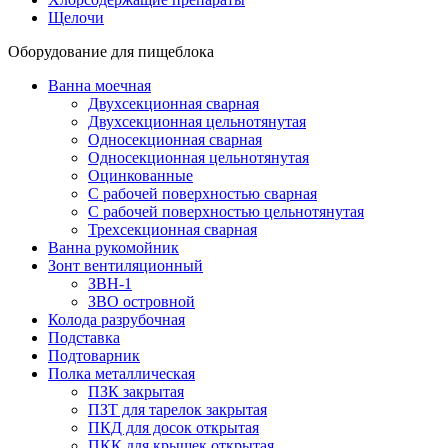
Щелочи
Оборудование для пищеблока
Ванна моечная
Двухсекционная сварная
Двухсекционная цельнотянутая
Односекционная сварная
Односекционная цельнотянутая
Оцинкованные
С рабочей поверхностью сварная
С рабочей поверхностью цельнотянутая
Трехсекционная сварная
Ванна рукомойник
Зонт вентиляционный
ЗВН-1
ЗВО островной
Колода разрубочная
Подставка
Подтоварник
Полка металлическая
ПЗК закрытая
ПЗТ для тарелок закрытая
ПКД для досок открытая
ПКК для крышек открытая