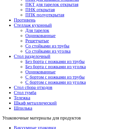
ПКТ для тарелок открытая
ПНК открытая
ППК полуоткрытая
Противень
Стеллаж кухонный
Для тарелок
Оцинкованные
Решетчатые
Со стойками из трубы
Со стойками из уголка
Стол разделочный
Без борта с ножками из трубы
Без борта с ножками из уголка
Оцинкованные
С бортом с ножками из трубы
С бортом с ножками из уголка
Стол сбора отходов
Стол тумба
Тележка
Шкаф металлический
Шпилька
Упаковочные материалы для продуктов
Вакуумные упаковки