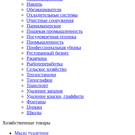
Накипь
Обезжириватели
Охладительные системы
Очистные сооружения
Парикмахерские
Пищевая промышленность
Посудомоечная техника
Промышленность
Профессиональная уборка
Ресторанный бизнес
Ржавчина
Рыбопереработка
Сельское хозяйство
Теплостанции
Типографии
Транспорт
Удаление запахов
Удаление краски, граффити
Фонтаны
Церкви
Школы
Хозяйственные товары
Мыло туалетное