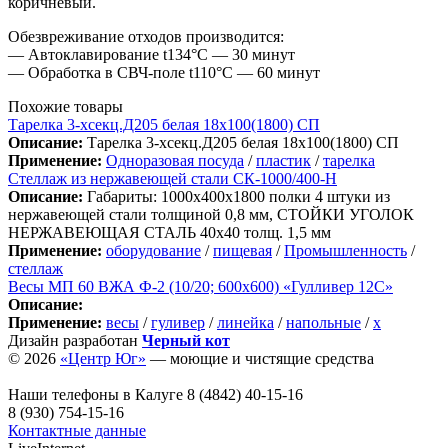
коричневый.
Обезвреживание отходов производится:
— Автоклавирование t134°С — 30 минут
— Обработка в СВЧ-поле t110°С — 60 минут
Похожие товары
Тарелка 3-хсекц.Д205 белая 18х100(1800) СП
Описание:
Тарелка 3-хсекц.Д205 белая 18х100(1800) СП
Применение:
Одноразовая посуда
/
пластик
/
тарелка
Стеллаж из нержавеющей стали СК-1000/400-Н
Описание:
Габариты: 1000х400х1800 полки 4 штуки из
нержавеющей стали толщиной 0,8 мм, СТОЙКИ УГОЛОК
НЕРЖАВЕЮЩАЯ СТАЛЬ 40х40 толщ. 1,5 мм
Применение:
оборудование
/
пищевая
/
Промышленность
/
стеллаж
Весы МП 60 ВЖА Ф-2 (10/20; 600х600) «Гулливер 12С»
Описание:
Применение:
весы
/
гуливер
/
линейка
/
напольные
/
х
Дизайн разработан
Черный кот
© 2026
«Центр Юг»
— моющие и чистящие средства
Наши телефоны в Калуге
8 (4842) 40-15-16
8 (930) 754-15-16
Контактные данные